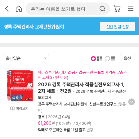
경록 주택관리사 교재편찬위원회
신간 알림 신청
옵션
표지 보기
표지 안보기
워리스톤 키링(대기업·공기업·공무원 목표별 자격증 맞춤 추
천 교재 3만원 이상)
2026 경록 주택관리사 적중실전모의고사 1,
2차 세트 - 전2권
-
2026 경록 주택관리사 적중실전
모의고사
경록 주택관리사 교재편찬위원회
,
신한부동산연구소
(엮은
미리보기
이)
경록
|
2026년 04월
61,200
원 (10% 할인 / 3,400원)
택배
로 주문하면
8월 11일 출고
변경