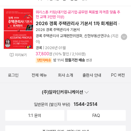
워리스톤 키링(대기업·공기업·공무원 목표별 자격증 맞춤 추
천 교재 3만원 이상)
2026 경록 주택관리사 기본서 1차 회계원리
-
2026 경록 주택관리사 기본서
경록 주택관리사 교재편찬위원회
,
신한부동산연구소
(지은
이)
경록
|
2026년 01월
37,800
원 (10% 할인 / 2,100원)
미리보기
밤 11시
잠들기전 배송
양탄자배송
변경
로그인
전체 메뉴
회사 소개
출판사 안내
PC 버전
(주)알라딘커뮤니케이션
1544-2514
일반문의 (발신자 부담)
1:1 문의
FAQ