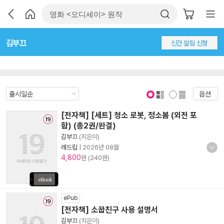
김부끄
신간 알림 신청
옵션
표지 보기
표지 안보기
[전자책] [세트] 청소 로봇, 정소봄 (외전 포
함) (총2권/완결)
김부끄
(지은이)
레드립
|
2026년 08월
4,800
원 (240원)
ePub
[전자책] 소꿉친구 사용 설명서
김부끄
(지은이)