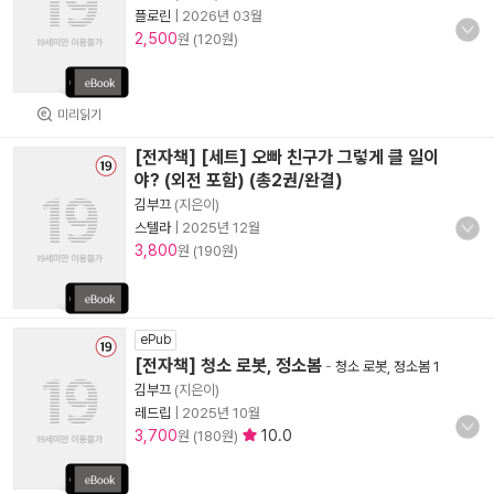
플로린
|
2026년 03월
2,500
원 (120원)
미리읽기
[전자책] [세트] 오빠 친구가 그렇게 클 일이
야? (외전 포함) (총2권/완결)
김부끄
(지은이)
스텔라
|
2025년 12월
3,800
원 (190원)
ePub
[전자책] 청소 로봇, 정소봄
-
청소 로봇, 정소봄 1
김부끄
(지은이)
레드립
|
2025년 10월
3,700
10.0
원 (180원)