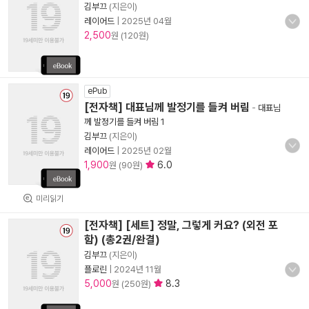
김부끄
(지은이)
레이어드
|
2025년 04월
2,500
원 (120원)
ePub
[전자책] 대표님께 발정기를 들켜 버림
-
대표님
께 발정기를 들켜 버림 1
김부끄
(지은이)
레이어드
|
2025년 02월
1,900
6.0
원 (90원)
미리읽기
[전자책] [세트] 정말, 그렇게 커요? (외전 포
함) (총2권/완결)
김부끄
(지은이)
플로린
|
2024년 11월
5,000
8.3
원 (250원)