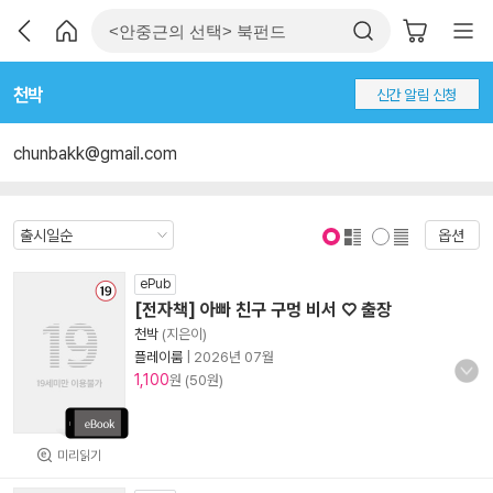
천박
신간 알림 신청
chunbakk@gmail.com
옵션
표지 보기
표지 안보기
ePub
[전자책] 아빠 친구 구멍 비서 ♡ 출장
천박
(지은이)
플레이룸
|
2026년 07월
1,100
원 (50원)
미리읽기