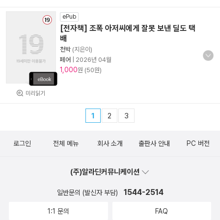
ePub
[전자책] 조폭 아저씨에게 잘못 보낸 딜도 택
배
천박
(지은이)
페어
|
2026년 04월
1,000
원 (50원)
미리읽기
1
2
3
로그인
전체 메뉴
회사 소개
출판사 안내
PC 버전
(주)알라딘커뮤니케이션
1544-2514
일반문의 (발신자 부담)
1:1 문의
FAQ