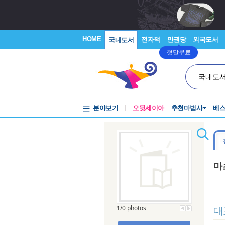
HOME
전자책
만권당
외국도서
국내도서
첫달무료
국내도
분야보기
오뒷세이아
추천마법사
베
마
대
1
/0 photos