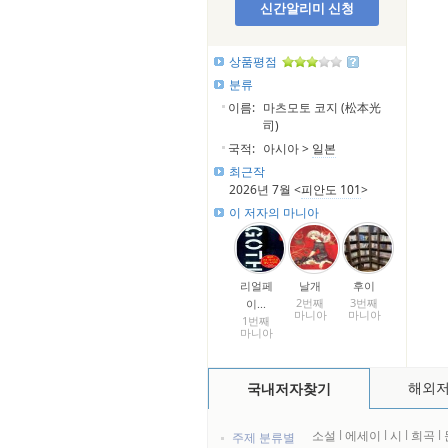
신간알리미 신청
상품평점
분류
이름:
마츠모토 코지 (松本光
司)
국적:
아시아 >
일본
최근작
2026년 7월 <
피안도 101
>
이 저자의 마니아
리얼페
날개
후이
2번째
3번째
이...
마니아
마니아
1번째
마니아
해외
국내저자찾기
소설
l
에세이
l
시
l
희곡
l
주제 분류별