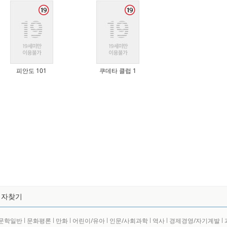
피안도 101
쿠데타 클럽 1
저자찾기
문학일반
l
문화평론
l
만화
l
어린이/유아
l
인문/사회과학
l
역사
l
경제경영/자기계발
l