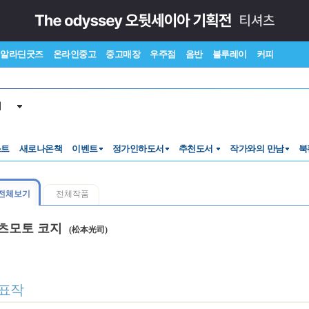
알라딘굿즈
온라인중고
중고매장
우주점
음반
블루레이
커피
서
스트
새로나온책
이벤트
정가인하도서
추천도서
작가와의 만남
북
전체보기
전체작품
츠모토 코지
(松本光司)
표작