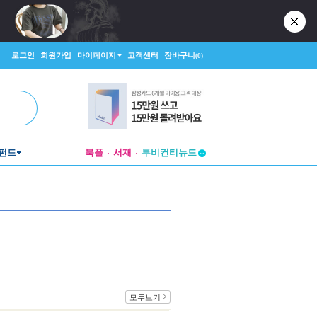
로그인
회원가입
마이페이지
고객센터
장바구니
(0)
펀드
북플
서재
투비컨티뉴드
창작플랫폼
투비컨티뉴드
모두보기