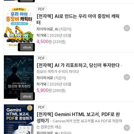
PDF
[전자책] AI로 만드는 우리 아이 중장비 캐릭
터
자이히어로
,
AI
(지은이)
작가와
|
2026년 05월
4,500
원 (220원)
PDF
[전자책] AI 가 리포트하고, 당신이 투자한다
-
정보의 격차가 수익의 차이다
자이히어로
(지은이)
작가와
|
2026년 05월
5,900
원 (290원)
PDF
[전자책] Gemini HTML 보고서, PDF로 완
성하기
- Canvas에서 만든 보고서를 A4 PDF로 저장하
는 원포인트 레슨
자이히어로
,
AI
(지은이)