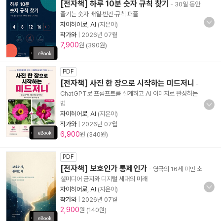
[전자책] 하루 10분 숫자 규칙 찾기
- 30일 동안
즐기는 숫자 배열·빈칸·규칙 퍼즐
자이히어로
,
AI
(지은이)
작가와
|
2026년 07월
7,900
원 (390원)
PDF
[전자책] 사진 한 장으로 시작하는 미드저니
-
ChatGPT로 프롬프트를 설계하고 AI 이미지로 완성하는
법
자이히어로
,
AI
(지은이)
작가와
|
2026년 07월
6,900
원 (340원)
PDF
[전자책] 보호인가 통제인가
- 영국의 16세 미만 소
셜미디어 금지와 디지털 세대의 미래
자이히어로
,
AI
(지은이)
작가와
|
2026년 07월
2,900
원 (140원)