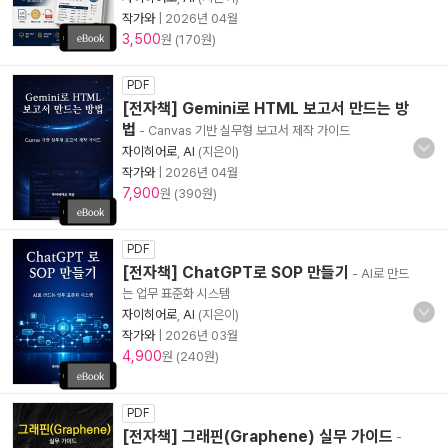
작가와
|
2026년 04월
3,500
원 (170원)
PDF
[전자책] Gemini로 HTML 보고서 만드는 방
법
- Canvas 기반 실무형 보고서 제작 가이드
자이히어로
,
AI
(지은이)
작가와
|
2026년 04월
7,900
원 (390원)
PDF
[전자책] ChatGPT로 SOP 만들기
- AI로 만드
는 업무 표준화 시스템
자이히어로
,
AI
(지은이)
작가와
|
2026년 03월
4,900
원 (240원)
PDF
[전자책] 그래핀(Graphene) 실무 가이드
-