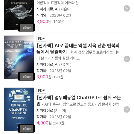
이론적 비표면적의 이해와 산
자이히어로
,
AI
(지은이)
작가와
|
2026년 02월
3,900
원 (190원)
PDF
[전자책] AI로 끝내는 엑셀 지옥 단순 반복의
늪에서 탈출하기
- 회계 정산 업무를 효율화하는 데이
터 분석과 자동화 실전 가이드
자이히어로
,
AI
(지은이)
작가와
|
2026년 02월
3,900
원 (190원)
PDF
[전자책] 업무매뉴얼 ChatGPT로 쉽게 쓰는
법
- AI와 실무자 협업으로 만드는 중소기업 문서화 전략
자이히어로
(지은이)
작가와
|
2026년 02월
4,900
원 (240원)