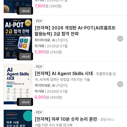
작가와
|
2026년 07월
7,900
원 (390원)
PDF
[전자책] 2026 개정판 AI-POT(AI프롬프트
활용능력) 2급 합격 전략
자이히어로
,
AI
(지은이)
작가와
|
2026년 07월
5,900
원 (290원)
PDF
[전자책] AI Agent Skills 시대
- 프롬프트를 넘
어, AI에게 일하는 방법을 가르치는 기술
자이히어로
,
AI
(지은이)
작가와
|
2026년 07월
9,900
원 (490원)
PDF
[전자책] 하루 10분 숫자 논리 훈련
- 성인·시니
어를 위한 수리 추론 워크북