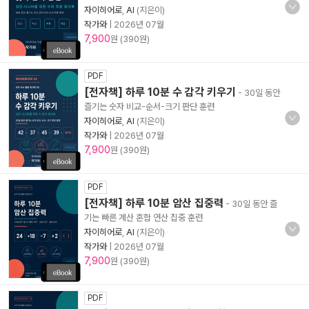
자이히어로
,
AI
(지은이)
작가와
|
2026년 07월
7,900
원 (390원)
PDF
[전자책] 하루 10분 수 감각 키우기
- 30일 동안
즐기는 숫자 비교-순서-크기 판단 훈련
자이히어로
,
AI
(지은이)
작가와
|
2026년 07월
7,900
원 (390원)
PDF
[전자책] 하루 10분 암산 집중력
- 30일 동안 즐
기는 빠른 계산 혼합 연산 집중 훈련
자이히어로
,
AI
(지은이)
작가와
|
2026년 07월
7,900
원 (390원)
PDF