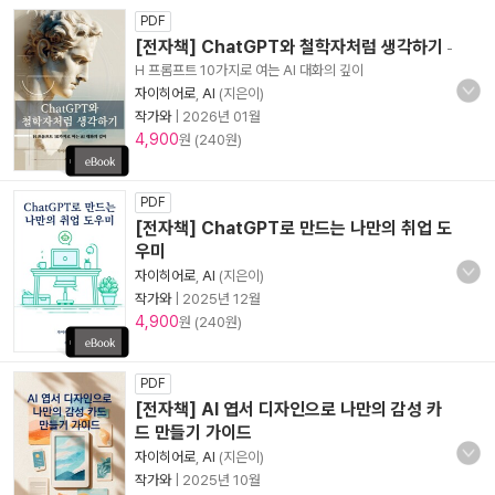
PDF
[전자책] ChatGPT와 철학자처럼 생각하기
-
H 프롬프트 10가지로 여는 AI 대화의 깊이
자이히어로
,
AI
(지은이)
작가와
|
2026년 01월
4,900
원 (240원)
PDF
[전자책] ChatGPT로 만드는 나만의 취업 도
우미
자이히어로
,
AI
(지은이)
작가와
|
2025년 12월
4,900
원 (240원)
PDF
[전자책] AI 엽서 디자인으로 나만의 감성 카
드 만들기 가이드
자이히어로
,
AI
(지은이)
작가와
|
2025년 10월