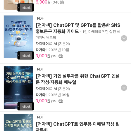
6,900
원 (340원)
PDF
[전자책] ChatGPT 및 GPTs를 활용한 SNS
홍보문구 자동화 가이드
- 1인 마케터를 위한 실전 AI
마케팅 워크북
자이히어로
,
AI
(지은이)
작가와
|
2025년 10월
3,900
원 (190원)
PDF
[전자책] 기업 실무자를 위한 ChatGPT 연설
문 작성·자동화 매뉴얼
자이히어로
,
AI
(지은이)
작가와
|
2025년 09월
3,900
원 (190원)
PDF
[전자책] ChatGPT로 업무용 이메일 작성 &
자동화