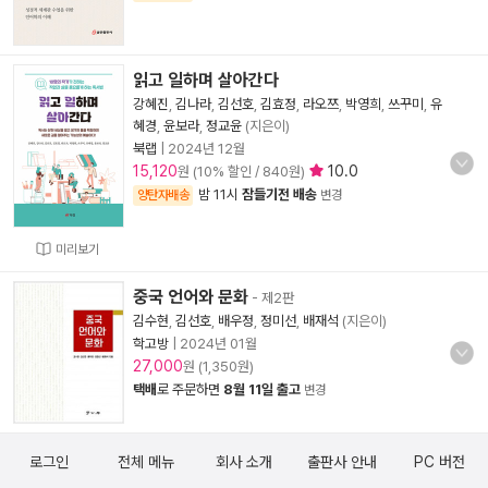
읽고 일하며 살아간다
강혜진
,
김나라
,
김선호
,
김효정
,
라오쯔
,
박영희
,
쓰꾸미
,
유
혜경
,
윤보라
,
정교윤
(지은이)
북랩
|
2024년 12월
15,120
10.0
원 (10% 할인 / 840원)
밤 11시
잠들기전 배송
양탄자배송
변경
미리보기
중국 언어와 문화
- 제2판
김수현
,
김선호
,
배우정
,
정미선
,
배재석
(지은이)
학고방
|
2024년 01월
27,000
원 (1,350원)
택배
로 주문하면
8월 11일 출고
변경
로그인
전체 메뉴
회사 소개
출판사 안내
PC 버전