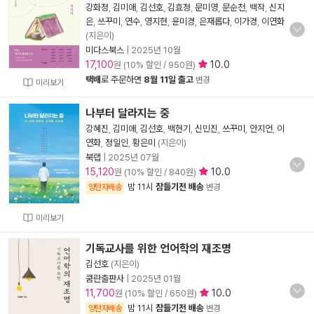
강화정
,
김미애
,
김선호
,
김효정
,
문미영
,
문순천
,
백작
,
신지
은
,
쓰꾸미
,
연수
,
영지현
,
윤미경
,
은재롭다
,
이가경
,
이연화
(지은이)
미다스북스
|
2025년 10월
17,100
10.0
원 (10% 할인 / 950원)
택배
로 주문하면
8월 11일 출고
변경
미리보기
나부터 달라지는 중
강혜진
,
김미애
,
김선호
,
백현기
,
신민진
,
쓰꾸미
,
안지언
,
이
연화
,
정일인
,
황은미
(지은이)
북랩
|
2025년 07월
15,120
10.0
원 (10% 할인 / 840원)
밤 11시
잠들기전 배송
양탄자배송
변경
미리보기
기독교사를 위한 언어학의 재조명
김선호
(지은이)
쿰란출판사
|
2025년 01월
11,700
10.0
원 (10% 할인 / 650원)
밤 11시
잠들기전 배송
양탄자배송
변경