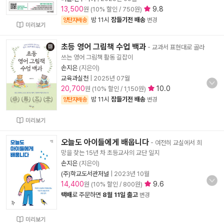
13,500
9.8
원 (10% 할인 / 750원)
밤 11시
잠들기전 배송
양탄자배송
변경
미리보기
초등 영어 그림책 수업 백과
- 교과서 표현대로 골라
쓰는 영어 그림책 활동 길잡이
손지은
(지은이)
교육과실천
|
2025년 07월
20,700
10.0
원 (10% 할인 / 1,150원)
밤 11시
잠들기전 배송
양탄자배송
변경
미리보기
오늘도 아이들에게 배웁니다
- 여전히 교실에서 희
망을 찾는 15년 차 초등교사의 교단 일지
손지은
(지은이)
(주)학교도서관저널
|
2023년 10월
14,400
9.6
원 (10% 할인 / 800원)
택배
로 주문하면
8월 11일 출고
변경
미리보기