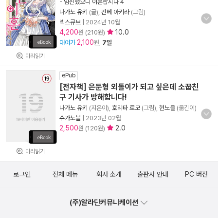
-
임신했으니 이혼합시다 4
나가노 유키
(글),
칸베 아키라
(그림)
넥스큐브
|
2024년 10월
4,200
10.0
원 (210원)
2,100
대여가
원,
7일
미리읽기
ePub
[전자책] 은둔형 외톨이가 되고 싶은데 소꿉친
구 기사가 방해합니다!
나가노 유키
(지은이),
호리타 로모
(그림),
현노을
(옮긴이)
슈가노블
|
2023년 02월
2,500
2.0
원 (120원)
미리읽기
로그인
전체 메뉴
회사 소개
출판사 안내
PC 버전
(주)알라딘커뮤니케이션