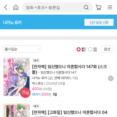
나가노 유키
신간 알림 신청
옵션
표지 보기
표지 안보기
대여
[전자책] 임신했으니 이혼합시다 147화 (스크
롤)
-
임신했으니 이혼합시다 147
나가노 유키
(글),
칸베 아키라
(그림)
넥스큐브
|
2026년 06월
400
원 (20원)
연재
200
대여가
원,
1일
대여
[전자책] [고화질] 임신했으니 이혼합시다 04