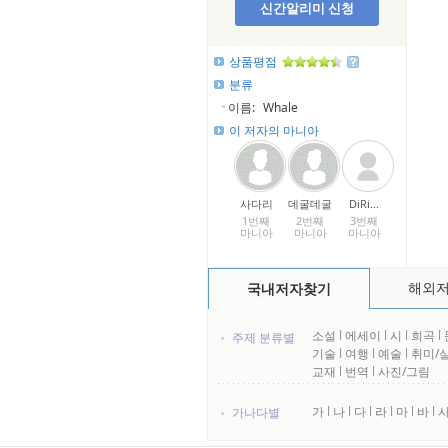
신간알리미 신청
상품평점
분류
이름:
Whale
이 저자의 마니아
사다리
데굴데굴
DiRi...
1번째
2번째
3번째
마니아
마니아
마니아
해외
국내저자찾기
소설
l
에세이
l
시
l
희곡
l
주제 분류별
기술
l
여행
l
예술
l
취미/
교재
l
번역
l
사진/그림
가
l
나
l
다
l
라
l
마
l
바
l
가나다별