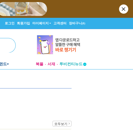
로그인
회원가입
마이페이지
고객센터
장바구니
(0)
펀드
북플
서재
투비컨티뉴드
창작플랫폼
투비컨티뉴드
.
모두보기