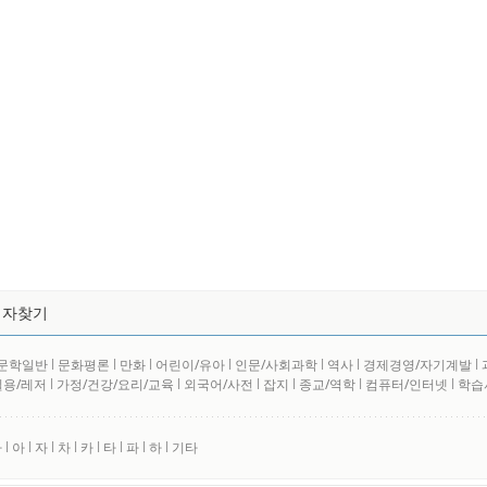
저자찾기
문학일반
l
문화평론
l
만화
l
어린이/유아
l
인문/사회과학
l
역사
l
경제경영/자기계발
l
실용/레저
l
가정/건강/요리/교육
l
외국어/사전
l
잡지
l
종교/역학
l
컴퓨터/인터넷
l
학습
사
l
아
l
자
l
차
l
카
l
타
l
파
l
하
l
기타