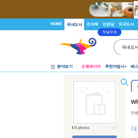
HOME
전자책
만권당
외국도서
국내도서
첫달무료
국내도
분야보기
오뒷세이아
추천마법사
베
Wh
안녕
대
1
/0 photos