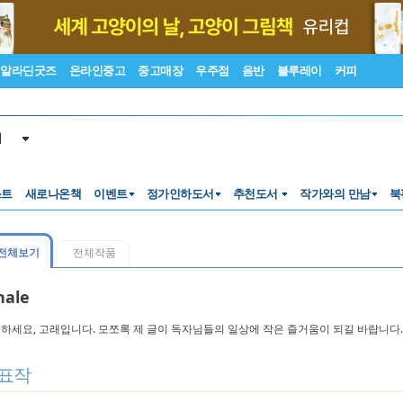
알라딘굿즈
온라인중고
중고매장
우주점
음반
블루레이
커피
서
스트
새로나온책
이벤트
정가인하도서
추천도서
작가와의 만남
북
전체보기
전체작품
ale
하세요, 고래입니다. 모쪼록 제 글이 독자님들의 일상에 작은 즐거움이 되길 바랍니다
표작