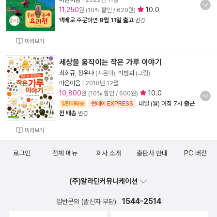
11,250
10.0
원 (10% 할인 / 620원)
택배
로 주문하면
8월 11일 출고
변경
미리보기
세상을 움직이는 작은 가루 이야기
최희규
,
정유나
(지은이),
박범희
(그림)
마음이음
|
2018년 12월
10,800
10.0
원 (10% 할인 / 600원)
내일 (월) 아침 7시
출근
양탄자배송
썬데이 EXPRESS
전 배송
변경
미리보기
로그인
전체 메뉴
회사 소개
출판사 안내
PC 버전
(주)알라딘커뮤니케이션
1544-2514
일반문의 (발신자 부담)