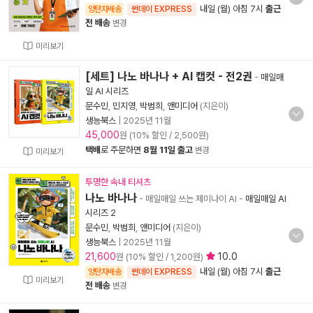
내일 (월) 아침 7시
출근
양탄자배송
썬데이 EXPRESS
전 배송
변경
미리보기
[세트] 나노 바나나 + AI 캡컷 - 전2권
-
매일매
일 AI 시리즈
문수민
,
민지영
,
박범희
,
앤미디어
(지은이)
생능북스
|
2025년 11월
45,000
원 (10% 할인 / 2,500원)
택배
로 주문하면
8월 11일 출고
변경
미리보기
투명한 속내 티셔츠
나노 바나나
- 매일매일 쓰는 제미나이 AI
-
매일매일 AI
시리즈 2
문수민
,
박범희
,
앤미디어
(지은이)
생능북스
|
2025년 11월
21,600
10.0
원 (10% 할인 / 1,200원)
내일 (월) 아침 7시
출근
양탄자배송
썬데이 EXPRESS
미리보기
전 배송
변경