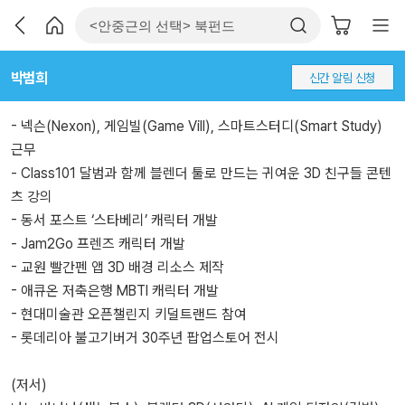
박범희
신간 알림 신청
- 넥슨(Nexon), 게임빌(Game Vill), 스마트스터디(Smart Study)
근무
- Class101 달범과 함께 블렌더 툴로 만드는 귀여운 3D 친구들 콘텐
츠 강의
- 동서 포스트 ‘스타베리’ 캐릭터 개발
- Jam2Go 프렌즈 캐릭터 개발
- 교원 빨간펜 앱 3D 배경 리소스 제작
- 애큐온 저축은행 MBTI 캐릭터 개발
- 현대미술관 오픈챌린지 키덜트랜드 참여
- 롯데리아 불고기버거 30주년 팝업스토어 전시
(저서)