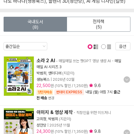
나노 바나나(생능북스), 블렌더 3D(성안당), AI 게임 디자인(길벗)
전자책
국내도서
(5)
(8)
옵션
표지 보기
표지 안보기
소라 2 AI
- 매일매일 쓰는 챗GPT 영상 생성 AI
-
매일
매일 AI 시리즈 3
박범희
,
앤미디어
(지은이)
생능북스
|
2026년 02월
22,500
9.6
원 (10% 할인 / 1,250원)
내일 (월) 아침 7시
출근
양탄자배송
썬데이 EXPRESS
전 배송
변경
이미지 & 영상 제작
- 직장인을 위한 미드저니
고희청
,
박범희
(지은이)
성안당
|
2025년 11월
24,300
9.8
원 (10% 할인 / 1,350원)