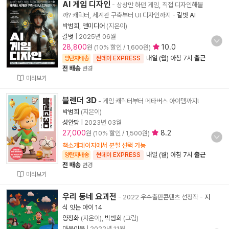
AI 게임 디자인
- 상상만 하던 게임, 직접 디자인해볼
까? 캐릭터, 세계관 구축부터 UI 디자인까지
-
길벗 AI
박범희
,
앤미디어
(지은이)
길벗
|
2025년 06월
28,800
10.0
원 (10% 할인 / 1,600원)
내일 (월) 아침 7시
출근
양탄자배송
썬데이 EXPRESS
전 배송
변경
미리보기
블렌더 3D
- 게임 캐릭터부터 메타버스 아이템까지!
박범희
(지은이)
성안당
|
2023년 03월
27,000
8.2
원 (10% 할인 / 1,500원)
책소개페이지에서 분철 선택 가능
내일 (월) 아침 7시
출근
양탄자배송
썬데이 EXPRESS
전 배송
변경
미리보기
우리 동네 요괴전
- 2022 우수출판콘텐츠 선정작
-
지
식 잇는 아이 14
양정화
(지은이),
박범희
(그림)
마음이음
|
2022년 11월