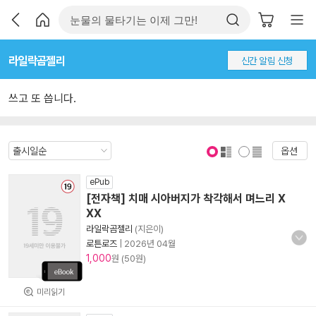
라일락곰젤리
신간 알림 신청
쓰고 또 씁니다.
옵션
표지 보기
표지 안보기
ePub
[전자책] 치매 시아버지가 착각해서 며느리 X
XX
라일락곰젤리
(지은이)
로튼로즈
|
2026년 04월
1,000
원 (50원)
미리읽기