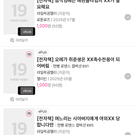
[전자책] 남작영애는 애완슬라임의 XX가 필
요해요
라일락곰젤리
(지은이)
로튼로즈
|
2025년 07월
1,000
원 (50원)
미리읽기
ePub
[전자책] 오메가 취준생은 XX촉수전용이 되
어버림
-
한뼘 로맨스 컬렉션 891
라일락곰젤리
(지은이)
젤리빈
|
2025년 05월
1,000
원 (50원)
미리읽기
ePub
[전자책] 며느리는 시아버지에게 야외XX 당
합니다만
-
한뼘 로맨스 컬렉션 885
라일락곰젤리
(지은이)