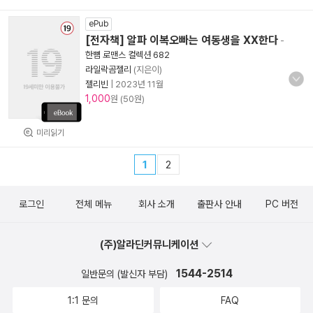
ePub
[전자책] 알파 이복오빠는 여동생을 XX한다
-
한뼘 로맨스 컬렉션 682
라일락곰젤리
(지은이)
젤리빈
|
2023년 11월
1,000
원 (50원)
미리읽기
1
2
로그인
전체 메뉴
회사 소개
출판사 안내
PC 버전
(주)알라딘커뮤니케이션
1544-2514
일반문의 (발신자 부담)
1:1 문의
FAQ