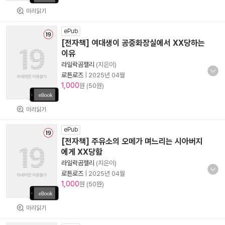
미리읽기
ePub
[전자책] 여대생이 공중화장실에서 XX당하는
이유
라일락곰젤리
(지은이)
로튼로즈
|
2025년 04월
1,000
원 (50원)
미리읽기
ePub
[전자책] 주유소의 오메가 며느리는 시아버지
에게 XX당함
라일락곰젤리
(지은이)
로튼로즈
|
2025년 04월
1,000
원 (50원)
미리읽기