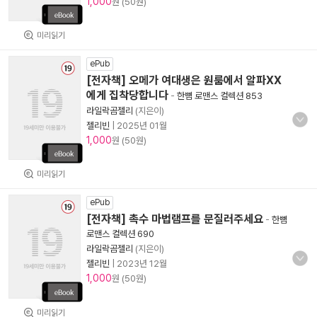
1,000
원 (50원)
미리읽기
ePub
[전자책] 오메가 여대생은 원룸에서 알파XX
에게 집착당합니다
-
한뼘 로맨스 컬렉션 853
라일락곰젤리
(지은이)
젤리빈
|
2025년 01월
1,000
원 (50원)
미리읽기
ePub
[전자책] 촉수 마법램프를 문질러주세요
-
한뼘
로맨스 컬렉션 690
라일락곰젤리
(지은이)
젤리빈
|
2023년 12월
1,000
원 (50원)
미리읽기