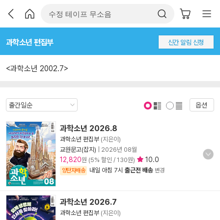
과학소년 편집부
신간 알림 신청
<과학소년 2002.7>
옵션
표지 보기
표지 안보기
과학소년 2026.8
과학소년 편집부
(지은이)
교원문고(잡지)
|
2026년 08월
12,820
10.0
원 (5% 할인 / 130원)
내일 아침 7시
출근전 배송
양탄자배송
변경
과학소년 2026.7
과학소년 편집부
(지은이)