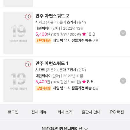
만주 아편스쿼드 2
시카코
(지은이),
몬마 츠카사
(원작)
대원씨아이(만화)
|
2022년 12월
5,400
10.0
원 (10% 할인 / 300원)
내일 밤 11시
잠들기전 배송
양탄자배송
변경
만주 아편스쿼드 1
시카코
(지은이),
몬마 츠카사
(원작)
대원씨아이(만화)
|
2022년 11월
5,400
8.5
원 (10% 할인 / 300원)
내일 밤 11시
잠들기전 배송
양탄자배송
변경
로그인
전체 메뉴
회사 소개
출판사 안내
PC 버전
(주)알라딘커뮤니케이션