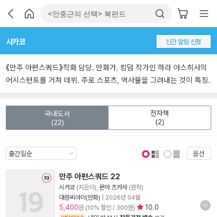
시카코
신간 알림 신청
《만주 아편스쿼드》작화 담당. 만화가. 킹덤 작가인 하라 야스히사의
어시스턴트를 거쳐 데뷔. 주로 스포츠, 역사물을 그려내는 것이 특징.
전자책
국내도서
(2)
(22)
옵션
표지 보기
표지 안보기
만주 아편스쿼드 22
시카코
(지은이),
몬마 츠카사
(원작)
대원씨아이(만화)
|
2026년 04월
5,400
10.0
원 (10% 할인 / 300원)