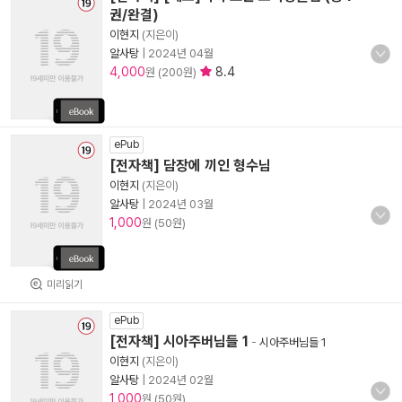
권/완결)
이현지
(지은이)
알사탕
|
2024년 04월
4,000
8.4
원 (200원)
ePub
[전자책] 담장에 끼인 형수님
이현지
(지은이)
알사탕
|
2024년 03월
1,000
원 (50원)
미리읽기
ePub
[전자책] 시아주버님들 1
-
시아주버님들 1
이현지
(지은이)
알사탕
|
2024년 02월
1,000
원 (50원)