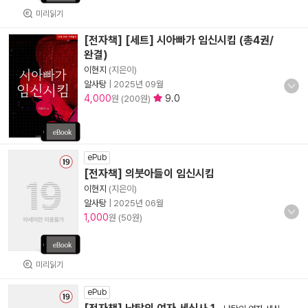
미리읽기
[전자책] [세트] 시아빠가 임신시킴 (총4권/
완결)
이현지
(지은이)
알사탕
|
2025년 09월
4,000
9.0
원 (200원)
ePub
[전자책] 의붓아들이 임신시킴
이현지
(지은이)
알사탕
|
2025년 06월
1,000
원 (50원)
미리읽기
ePub