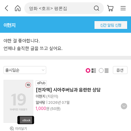
이현지
신간 알림 신청
야한 걸 좋아합니다.
언제나 솔직한 글을 쓰고 싶어요.
옵션
표지 보기
표지 안보기
ePub
[전자책] 시아주버님과 음란한 상담
이현지
(지은이)
알사탕
|
2026년 07월
1,000
원 (50원)
미리읽기