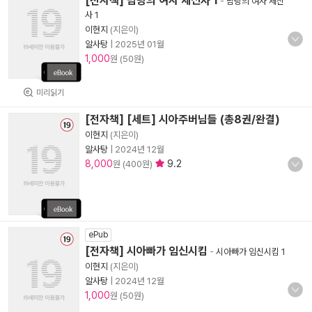
[전자책] 남탕의 여자 세신사 1
-
남탕의 여자 세신
사 1
이현지
(지은이)
알사탕
|
2025년 01월
1,000
원 (50원)
미리읽기
[전자책] [세트] 시아주버님들 (총8권/완결)
이현지
(지은이)
알사탕
|
2024년 12월
8,000
9.2
원 (400원)
ePub
[전자책] 시아빠가 임신시킴
-
시아빠가 임신시킴 1
이현지
(지은이)
알사탕
|
2024년 12월
1,000
원 (50원)