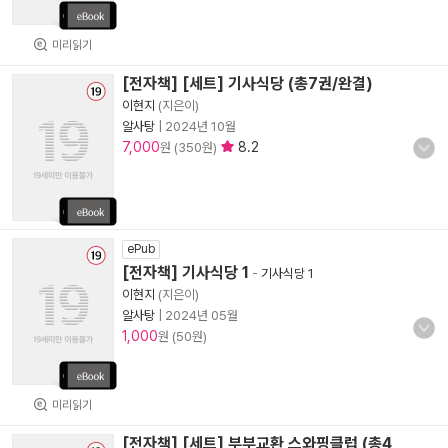
미리읽기
[전자책] [세트] 기사식당 (총7권/완결)
이현지
(지은이)
알사탕
|
2024년 10월
7,000
8.2
원 (350원)
ePub
[전자책] 기사식당 1
-
기사식당 1
이현지
(지은이)
알사탕
|
2024년 05월
1,000
원 (50원)
미리읽기
[전자책] [세트] 부부교환 스와핑클럽 (총4