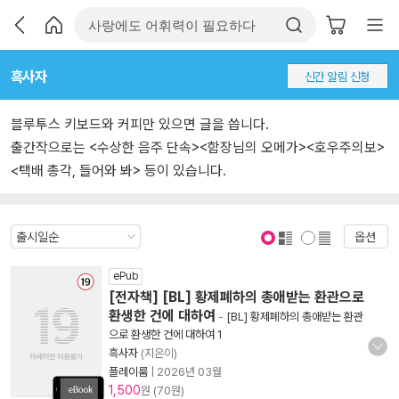
흑사자
신간 알림 신청
블루투스 키보드와 커피만 있으면 글을 씁니다.
출간작으로는 <수상한 음주 단속><함장님의 오메가><호우주의보>
<택배 총각, 들어와 봐> 등이 있습니다.
옵션
표지 보기
표지 안보기
ePub
[전자책] [BL] 황제폐하의 총애받는 환관으로
환생한 건에 대하여
-
[BL] 황제폐하의 총애받는 환관
으로 환생한 건에 대하여 1
흑사자
(지은이)
플레이룸
|
2026년 03월
1,500
원 (70원)