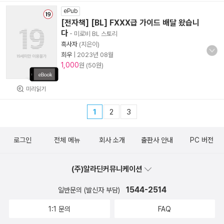
ePub
[전자책] [BL] FXXX급 가이드 배달 왔습니
다
- 미로비 BL 스토리
흑사자
(지은이)
희우
|
2023년 08월
1,000
원 (50원)
미리읽기
1
2
3
로그인
전체 메뉴
회사 소개
출판사 안내
PC 버전
(주)알라딘커뮤니케이션
1544-2514
일반문의 (발신자 부담)
1:1 문의
FAQ