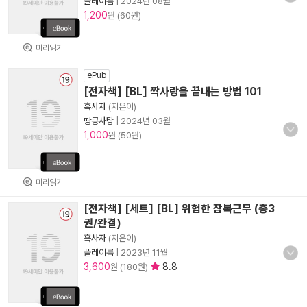
플레이룸
|
2024년 08월
1,200
원 (60원)
미리읽기
ePub
[전자책] [BL] 짝사랑을 끝내는 방법 101
흑사자
(지은이)
땅콩사탕
|
2024년 03월
1,000
원 (50원)
미리읽기
[전자책] [세트] [BL] 위험한 잠복근무 (총3
권/완결)
흑사자
(지은이)
플레이룸
|
2023년 11월
3,600
8.8
원 (180원)