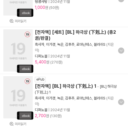
땅콩사탕
|
2024년 11월
1,000
원 (50원)
미리읽기
[전자책] [세트] [BL] 하극상 (下剋上) (총2
권/완결)
흑사자
,
이가경
,
녹은
,
김후추
,
로아닌테스
,
블러쉬S
(지은
이)
디퍼노블
|
2024년 11월
5,400
원 (270원)
ePub
[전자책] [BL] 하극상 (下剋上) 1
-
[BL] 하극상
(下剋上) 1
흑사자
,
이가경
,
녹은
,
김후추
,
로아닌테스
,
블러쉬S
(지은
이)
디퍼노블
|
2024년 11월
2,700
원 (130원)
미리읽기