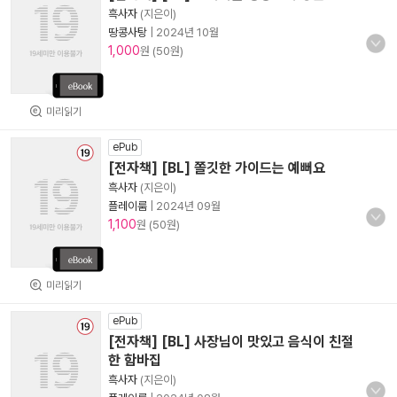
흑사자
(지은이)
땅콩사탕
|
2024년 10월
1,000
원 (50원)
미리읽기
ePub
[전자책] [BL] 쫄깃한 가이드는 예뻐요
흑사자
(지은이)
플레이룸
|
2024년 09월
1,100
원 (50원)
미리읽기
ePub
[전자책] [BL] 사장님이 맛있고 음식이 친절
한 함바집
흑사자
(지은이)