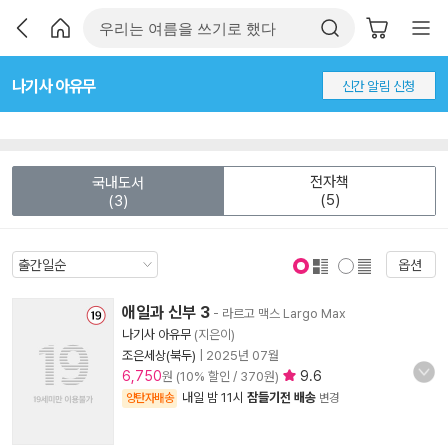
나기사 아유무
신간 알림 신청
전자책
국내도서
(5)
(3)
옵션
표지 보기
표지 안보기
애일과 신부 3
- 라르고 맥스 Largo Max
나기사 아유무
(지은이)
조은세상(북두)
|
2025년 07월
6,750
9.6
원 (10% 할인 / 370원)
내일 밤 11시
잠들기전 배송
양탄자배송
변경