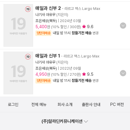
애일과 신부 2
- 라르고 맥스 Largo Max
나기사 아유무
(지은이)
조은세상(북두)
|
2024년 03월
5,400
9.6
원 (10% 할인 / 300원)
내일 밤 11시
잠들기전 배송
양탄자배송
변경
애일과 신부 1
- 라르고 맥스 Largo Max
나기사 아유무
(지은이)
조은세상(북두)
|
2022년 09월
4,950
9.5
원 (10% 할인 / 270원)
내일 밤 11시
잠들기전 배송
양탄자배송
변경
로그인
전체 메뉴
회사 소개
출판사 안내
PC 버전
(주)알라딘커뮤니케이션