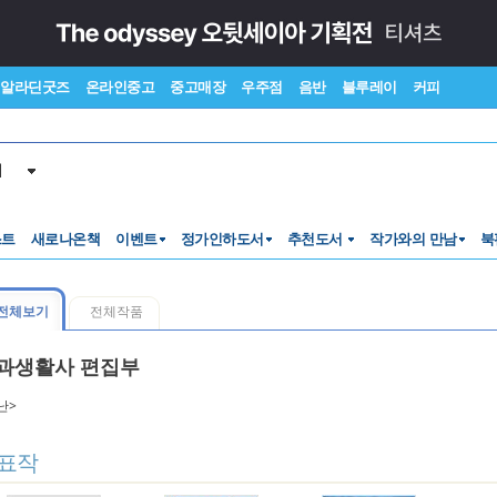
알라딘굿즈
온라인중고
중고매장
우주점
음반
블루레이
커피
서
스트
새로나온책
이벤트
정가인하도서
추천도서
작가와의 만남
북
전체보기
전체작품
과생활사 편집부
난>
표작