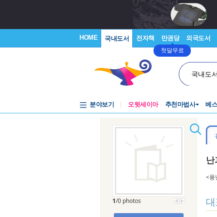
HOME
전자책
만권당
외국도서
국내도서
첫달무료
국내도
분야보기
오뒷세이아
추천마법사
베
난
<풍
대
1
/0 photos