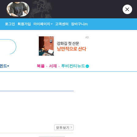
로그인
회원가입
마이페이지
고객센터
장바구니
(0)
펀드
북플
서재
투비컨티뉴드
창작플랫폼
투비컨티뉴드
모두보기