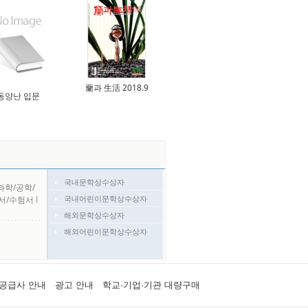
蘭과 生活 2018.9
동양난 입문
국내문학상수상자
과학/공학/
국내어린이문학상수상자
서/수험서
l
해외문학상수상자
해외어린이문학상수상자
공급사 안내
광고 안내
학교·기업·기관 대량구매