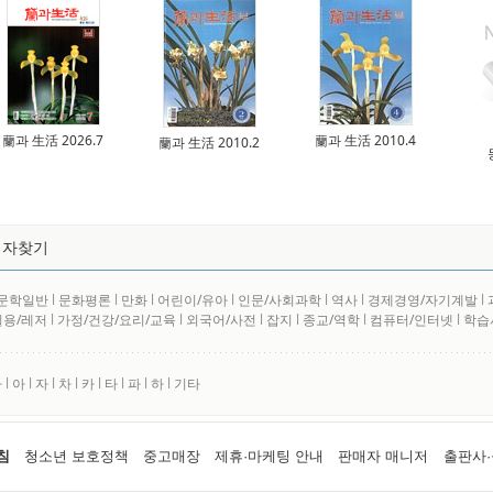
蘭과 生活 2026.7
蘭과 生活 2010.4
蘭과 生活 2010.2
저자찾기
문학일반
l
문화평론
l
만화
l
어린이/유아
l
인문/사회과학
l
역사
l
경제경영/자기계발
l
실용/레저
l
가정/건강/요리/교육
l
외국어/사전
l
잡지
l
종교/역학
l
컴퓨터/인터넷
l
학습
사
l
아
l
자
l
차
l
카
l
타
l
파
l
하
l
기타
침
청소년 보호정책
중고매장
제휴·마케팅 안내
판매자 매니저
출판사·