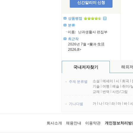
신간알리미 신청
상품평점
분류
이름:
난과생활사 편집부
최근작
2026년 7월 <
蘭과 生活
2026.8
>
해외
국내저자찾기
소설
l
에세이
l
시
l
희곡
l
주제 분류별
기술
l
여행
l
예술
l
취미/
교재
l
번역
l
사진/그림
가
l
나
l
다
l
라
l
마
l
바
l
가나다별
회사소개
채용안내
이용약관
개인정보처리방