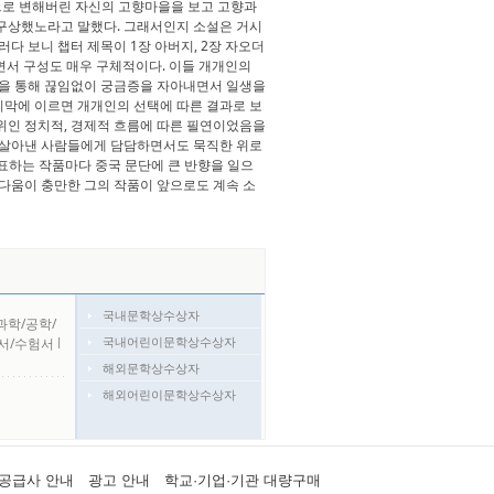
으로 변해버린 자신의 고향마을을 보고 고향과
 구상했노라고 말했다. 그래서인지 소설은 거시
러다 보니 챕터 제목이 1장 아버지, 2장 자오더
지면서 구성도 매우 구체적이다. 이들 개개인의
전을 통해 끊임없이 궁금증을 자아내면서 일생을
지막에 이르면 개개인의 선택에 따른 결과로 보
위인 정치적, 경제적 흐름에 따른 필연이었음을
히 살아낸 사람들에게 담담하면서도 묵직한 위로
발표하는 작품마다 중국 문단에 큰 반향을 일으
름다움이 충만한 그의 작품이 앞으로도 계속 소
국내문학상수상자
과학/공학/
국내어린이문학상수상자
서/수험서
l
해외문학상수상자
해외어린이문학상수상자
공급사 안내
광고 안내
학교·기업·기관 대량구매