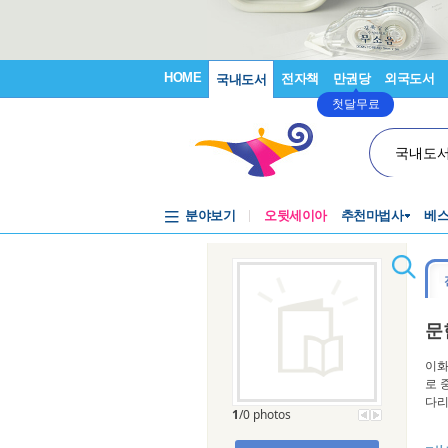
HOME
전자책
만권당
외국도서
국내도서
첫달무료
국내도
분야보기
오뒷세이아
추천마법사
베
문
이화
로 
다리
1
/0 photos