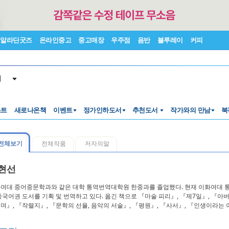
알라딘굿즈
온라인중고
중고매장
우주점
음반
블루레이
커피
서
스트
새로나온책
이벤트
정가인하도서
추천도서
작가와의 만남
북
전체보기
전체작품
저자의말
현선
여대 중어중문학과와 같은 대학 통역번역대학원 한중과를 졸업했다. 현재 이화여대
중국어권 도서를 기획 및 번역하고 있다. 옮긴 책으로 『마술 피리』, 『제7일』, 『아
며』, 『작렬지』, 『문학의 선율, 음악의 서술』, 『평원』, 『사서』, 『인생이라는