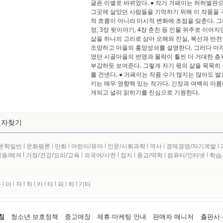
글픈 이별로 바뀌었다. ● 작가 거페이는 허허벌판
그곳에 살았던 사람들을 기억하기 위해 이 작품을
적 흐름이 아니라 미시적 변화에 초점을 맞춘다. 그
정, 3장 뒷이야기, 4장 춘친 등 인물 위주로 이어
삶을 하나의 고리로 삼아 오해와 진실, 복선과 반
조망하고 마을의 흥망성쇠를 설명한다. 그러다 마
였던 시골마을의 번영과 몰락이 훨씬 더 거대한 층
부감하듯 보여준다. 그렇게 자기 몫의 삶을 묵묵
를 건넨다. ● 거페이는 작품 수가 많지는 않아도 
키는 매우 영향력 있는 작가다. 긴장과 여백의 아
개되고 널리 읽히기를 진심으로 기원한다.
저자찾기
문학일반
l
문화평론
l
만화
l
어린이/유아
l
인문/사회과학
l
역사
l
경제경영/자기계발
l
실용/레저
l
가정/건강/요리/교육
l
외국어/사전
l
잡지
l
종교/역학
l
컴퓨터/인터넷
l
학습
사
l
아
l
자
l
차
l
카
l
타
l
파
l
하
l
기타
침
청소년 보호정책
중고매장
제휴·마케팅 안내
판매자 매니저
출판사·