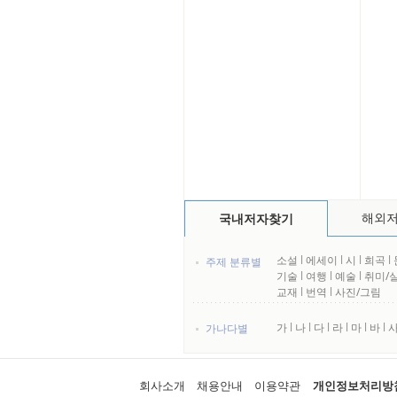
해외
국내저자찾기
소설
l
에세이
l
시
l
희곡
l
주제 분류별
기술
l
여행
l
예술
l
취미/
교재
l
번역
l
사진/그림
가
l
나
l
다
l
라
l
마
l
바
l
가나다별
회사소개
채용안내
이용약관
개인정보처리방