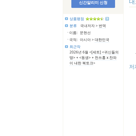
대
신간알리미 신청
상품평점
분류
국내저자 >
번역
이름:
문현선
국적:
아시아 >
대한민국
최근작
2026년 6월 <
[세트] <귀신들의
땅> + <동생> + 천쓰홍 x 찬와
이 내한 북토크
>
저