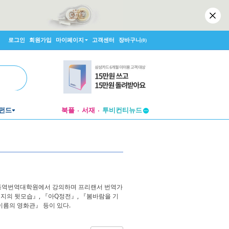
로그인
회원가입
마이페이지
고객센터
장바구니
(0)
펀드
북플
서재
투비컨티뉴드
창작플랫폼
투비컨티뉴드
 통역번역대학원에서 강의하며 프리랜서 번역가
버지의 뒷모습』, 『아Q정전』, 『봄바람을 기
 이름의 영화관』 등이 있다.