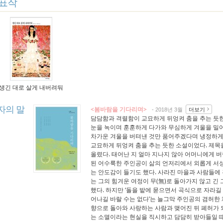
표작
생긴 대로 살게 내버려둬
자의 말
<봄바람을 기다리며>
더보기
- 2018년 3월
담담함과 격렬함이 교묘하게 뒤엉켜 춤을 추는 듯한 
눈을 녹이며 훈훈하게 다가와 무심하게 겨울을 밀어
차가운 겨울을 버텨낸 것만 품어주겠다며 냉정하게
교묘하게 뒤엉켜 춤을 추는 듯한 소설이었다. 제목
올렸다. 태어난 지 얼마 지나지 않아 어머니에게 
된 어수룩한 주인공이 삶의 언저리에서 외롭게 서
는 안도감이 들기도 했다. 사라진 마을과 사람들
는 그의 힘겨운 여정이 무(無)로 돌아가지 않고 긴
했다. 하지만 ‘돌을 밭에 묻으면서 곡식으로 자라길
어나길 바랄 수는 없다’는 늘그막 주인공의 겸허한 
향으로 돌아와 사랑하는 사람과 맺어진 뒤 폐허가
는 소멸이라는 현실을 직시하고 담담히 받아들일 때