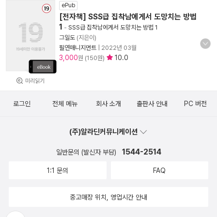
ePub
[전자책] SSS급 집착남에게서 도망치는 방법
1
-
SSS급 집착남에게서 도망치는 방법 1
그일도
(지은이)
필연매니지먼트
|
2022년 03월
3,000
10.0
원 (150원)
미리읽기
로그인
전체 메뉴
회사 소개
출판사 안내
PC 버전
(주)알라딘커뮤니케이션
1544-2514
일반문의 (발신자 부담)
1:1 문의
FAQ
중고매장 위치, 영업시간 안내
뒤로가