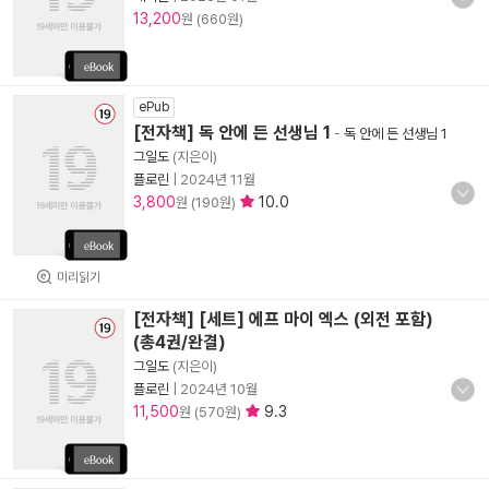
13,200
원 (660원)
ePub
[전자책] 독 안에 든 선생님 1
-
독 안에 든 선생님 1
그일도
(지은이)
플로린
|
2024년 11월
3,800
10.0
원 (190원)
미리읽기
[전자책] [세트] 에프 마이 엑스 (외전 포함)
(총4권/완결)
그일도
(지은이)
플로린
|
2024년 10월
11,500
9.3
원 (570원)