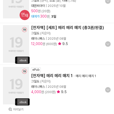
그일도
(원작),
소효
(글),
다롱
(그림)
대원씨아이
|
2025년 10월
500
원 (20원)
연재
300
대여가
원,
3일
[전자책] [세트] 메리 메리 매치 (총3권/완결)
그일도
(지은이)
래이니북스
|
2025년 08월
12,000
9.5
원 (600원)
ePub
[전자책] 메리 메리 매치 1
-
메리 메리 매치 1
그일도
(지은이)
래이니북스
|
2025년 08월
4,000
9.5
원 (200원)
미리읽기