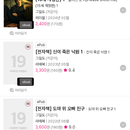
(15세 개정판) 1
그일도
(지은이)
에이블
|
2024년 02월
3,400
원 (170원)
미리읽기
ePub
[전자책] 신이 죽은 낙원 1
-
신이 죽은 낙원 1
그일도
(지은이)
라떼북
|
2023년 05월
3,300
9.4
원 (160원)
미리읽기
ePub
[전자책] 도마 위 오빠 친구
-
도마 위 오빠 친구 1
그일도
(지은이)
라떼북
|
2022년 06월
3,600
9.0
원 (180원)