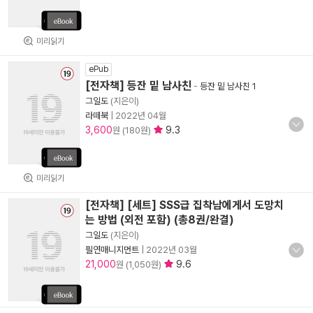
미리읽기
ePub
[전자책] 등잔 밑 남사친
-
등잔 밑 남사친 1
그일도
(지은이)
라떼북
|
2022년 04월
3,600
9.3
원 (180원)
미리읽기
[전자책] [세트] SSS급 집착남에게서 도망치
는 방법 (외전 포함) (총8권/완결)
그일도
(지은이)
필연매니지먼트
|
2022년 03월
21,000
9.6
원 (1,050원)