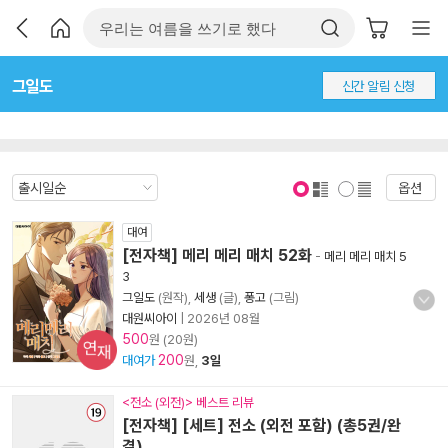
그일도
신간 알림 신청
옵션
표지 보기
표지 안보기
대여
[전자책] 메리 메리 매치 52화
-
메리 메리 매치 5
3
그일도
(원작),
세생
(글),
퐁고
(그림)
대원씨아이
|
2026년 08월
500
원 (20원)
연재
200
대여가
원,
3일
<전소 (외전)> 베스트 리뷰
[전자책] [세트] 전소 (외전 포함) (총5권/완
결)