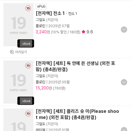
ePub
[전자책] 전소 1
-
전소 1
그일도
(지은이)
플로린
|
2025년 07월
3,240
9.6
원 (10% 할인 / 180원)
미리읽기
[전자책] [세트] 독 안에 든 선생님 (외전 포
함) (총4권/완결)
그일도
(지은이)
플로린
|
2025년 05월
15,200
원 (760원)
[전자책] [세트] 플리즈 슛 미(Please shoo
t me) (외전 포함) (총4권/완결)
그일도
(지은이)
에이블
|
2025년 01월