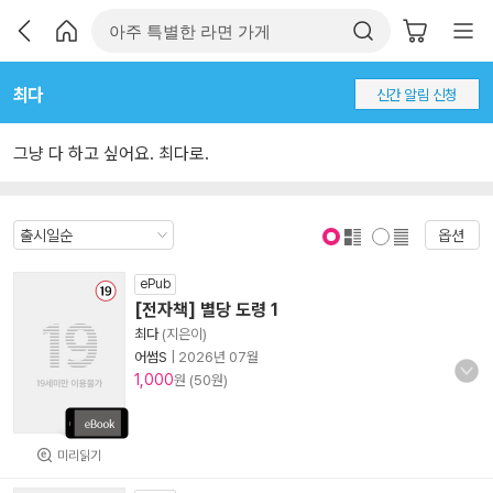
최다
신간 알림 신청
그냥 다 하고 싶어요. 최다로.
옵션
표지 보기
표지 안보기
ePub
[전자책] 별당 도령 1
최다
(지은이)
어썸S
|
2026년 07월
1,000
원 (50원)
미리읽기