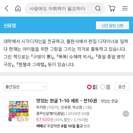
신유정
신간 알림 신청
대학에서 시각디자인을 전공하고, 출판사에서 편집 디자이너로 일하
다 현재는 아이들을 위한 그림을 그리는 작가로 활동하고 있습니다.
그린 책으로는 『구멍이 뽕!』, 『똑똑! 수해력 박사』, 『종알 종알 명작
극장』, 『헨젤과 그레텔』 등이 있습니다.
옵션
표지 보기
표지 안보기
맛있는 한글 1~10 세트 - 전10권
-
맛있는 한글
박지현
(지은이),
신유정
,
박소현
(그림)
꿈꾸는달팽이(꿈달)
|
2026년 04월
67,500
원 (10% 할인 / 3,750원)
택배
로 주문하면
8월 10일 출고
변경