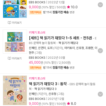
EBS BOOKS
|
2022년 12월
9,000
10.0
원 (10% 할인 / 500원)
밤 11시
잠들기전 배송
양탄자배송
변경
미리보기
키재기 포스터
[세트] 책 읽기가 재밌다 1~5 세트 - 전5권
- E
BS 문해력 놀이 활동북
-
책 읽기가 재밌다
신혜린
,
신연미
,
도희
(지은이),
마키토이
,
신유정
,
조용현
,
이
현주
(그림)
EBS BOOKS
|
2022년 03월
미리보기
45,000
원 (10% 할인 / 2,500원)
밤 11시
잠들기전 배송
양탄자배송
변경
키재기 포스터
책 읽기가 재밌다 3 : 동작
- EBS 문해력 놀이 활동
북
-
책 읽기가 재밌다 3
신혜린
(지은이),
신유정
(그림)
EBS BOOKS
|
2021년 12월
9,000
8.0
원 (10% 할인 / 500원)