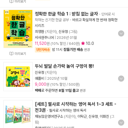
미리보기
정확한 한글 학습 1 : 받침 없는 글자
- 단어로 시
작하는 신기한 한글 공부
-
바르고 확실하게 한 번에! 정확한
시리즈
최영환
(지은이),
신유정
(그림)
서사원주니어
|
2026년 01월
11,520
10.0
원 (10% 할인 / 640원)
밤 11시
잠들기전 배송
양탄자배송
변경
미리보기
두뇌 발달 손가락 놀이 구멍이 뽕!
신유정
(지은이)
애플비
|
2025년 10월
9,000
원 (10% 할인 / 500원)
택배
로 주문하면
8월 11일 출고
변경
[세트] 필사로 시작하는 영어 독서 1~3 세트 -
전3권
-
필사로 시작하는 영어 독서
재능많은영어연구소
(지은이),
이탁근
,
신유정
,
이화진
(그
림)