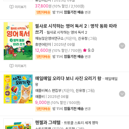
휴먼어린이
|
2025년 09월
37,800
원 (10% 할인 / 2,100원)
미리보기
밤 11시
잠들기전 배송
양탄자배송
변경
필사로 시작하는 영어 독서 2 : 명작 동화 따라
쓰기
-
필사로 시작하는 영어 독서 2
재능많은영어연구소
(지은이),
신유정
(그림)
휴먼어린이
|
2025년 09월
12,600
9.0
원 (10% 할인 / 700원)
밤 11시
잠들기전 배송
양탄자배송
변경
미리보기
매일매일 오리다 보니 사진 오리기 왕
-
매일매일
왕
애플비북스 편집부
(지은이),
신유정
(그림)
애플비
|
2025년 06월
9,000
원 (10% 할인 / 500원)
밤 11시
잠들기전 배송
양탄자배송
변경
헨젤과 그레텔
-
트윙클 스토리 세계 명작
스토리포켓
(지은이),
신유정
(그림)