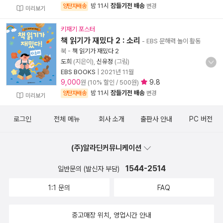
밤 11시
잠들기전 배송
양탄자배송
변경
미리보기
키재기 포스터
책 읽기가 재밌다 2 : 소리
- EBS 문해력 놀이 활동
북
-
책 읽기가 재밌다 2
도희
(지은이),
신유정
(그림)
EBS BOOKS
|
2021년 11월
9,000
9.8
원 (10% 할인 / 500원)
밤 11시
잠들기전 배송
양탄자배송
변경
미리보기
로그인
전체 메뉴
회사 소개
출판사 안내
PC 버전
(주)알라딘커뮤니케이션
1544-2514
일반문의 (발신자 부담)
1:1 문의
FAQ
중고매장 위치, 영업시간 안내