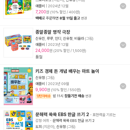
애플비
|
2024년 12월
7,200
원 (10% 할인 / 400원)
택배
로 주문하면
8월 11일 출고
변경
종알종알 명작 극장
신유진
,
루루
,
인디
,
신유정
,
비올라
(그림)
애플비
|
2023년 12월
24,000
원 (20% 할인 / 1,500원)
품절
키즈 경제 돈 개념 배우는 마트 놀이
신유정
(그림)
애플비
|
2023년 09월
9,900
원 (10% 할인 / 550원)
밤 11시
잠들기전 배송
양탄자배송
변경
문해력 쑥쑥 EBS 한글 쓰기 2
- 표현력을 기르는
감정 어휘
-
문해력 쑥쑥 EBS 한글 쓰기 2
도희
(지은이),
신유정
(그림)