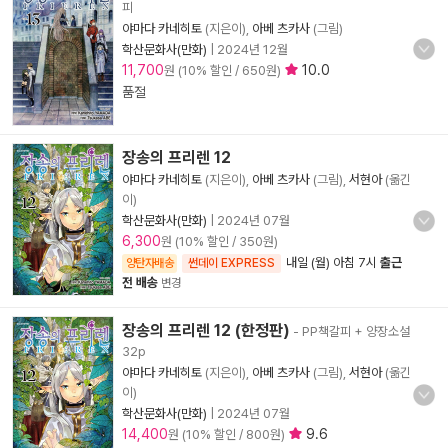
피
야마다 카네히토
(지은이),
아베 츠카사
(그림)
학산문화사(만화)
|
2024년 12월
11,700
10.0
원 (10% 할인 / 650원)
품절
장송의 프리렌 12
야마다 카네히토
(지은이),
아베 츠카사
(그림),
서현아
(옮긴
이)
학산문화사(만화)
|
2024년 07월
6,300
원 (10% 할인 / 350원)
내일 (월) 아침 7시
출근
양탄자배송
썬데이 EXPRESS
전 배송
변경
장송의 프리렌 12 (한정판)
- PP책갈피 + 양장소설
32p
야마다 카네히토
(지은이),
아베 츠카사
(그림),
서현아
(옮긴
이)
학산문화사(만화)
|
2024년 07월
14,400
9.6
원 (10% 할인 / 800원)