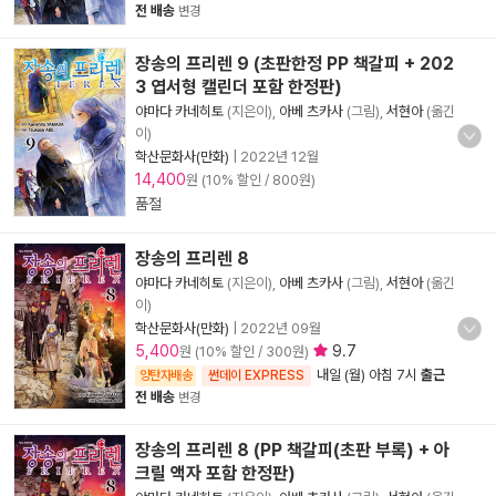
전 배송
변경
장송의 프리렌 9 (초판한정 PP 책갈피 + 202
3 엽서형 캘린더 포함 한정판)
야마다 카네히토
(지은이),
아베 츠카사
(그림),
서현아
(옮긴
이)
학산문화사(만화)
|
2022년 12월
14,400
원 (10% 할인 / 800원)
품절
장송의 프리렌 8
야마다 카네히토
(지은이),
아베 츠카사
(그림),
서현아
(옮긴
이)
학산문화사(만화)
|
2022년 09월
5,400
9.7
원 (10% 할인 / 300원)
내일 (월) 아침 7시
출근
양탄자배송
썬데이 EXPRESS
전 배송
변경
장송의 프리렌 8 (PP 책갈피(초판 부록) + 아
크릴 액자 포함 한정판)