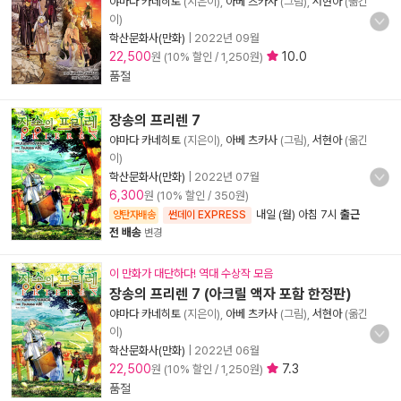
야마다 카네히토
(지은이),
아베 츠카사
(그림),
서현아
(옮긴
이)
학산문화사(만화)
|
2022년 09월
22,500
10.0
원 (10% 할인 / 1,250원)
품절
장송의 프리렌 7
야마다 카네히토
(지은이),
아베 츠카사
(그림),
서현아
(옮긴
이)
학산문화사(만화)
|
2022년 07월
6,300
원 (10% 할인 / 350원)
내일 (월) 아침 7시
출근
양탄자배송
썬데이 EXPRESS
전 배송
변경
이 만화가 대단하다! 역대 수상작 모음
장송의 프리렌 7 (아크릴 액자 포함 한정판)
야마다 카네히토
(지은이),
아베 츠카사
(그림),
서현아
(옮긴
이)
학산문화사(만화)
|
2022년 06월
22,500
7.3
원 (10% 할인 / 1,250원)
품절