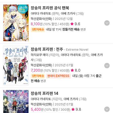
장송의 프리렌 공식 팬북
야마다 카네히토
(원작),
아베 츠카사
(그림)
학산문화사(만화)
|
2025년 12월
8,100
9.6
원 (10% 할인 / 450원)
내일 밤 11시
잠들기전 배송
양탄자배송
변경
장송의 프리렌 : 전주
- Extreme Novel
하치모쿠 메이
(지은이),
야마다 카네히토
(원작),
아베 츠카
사
(그림)
학산문화사(만화)
|
2025년 07월
7,200
8.0
원 (10% 할인 / 400원)
내일 (월) 아침 7시
출근
양탄자배송
썬데이 EXPRESS
전 배송
변경
장송의 프리렌 14
야마다 카네히토
(지은이),
아베 츠카사
(그림)
학산문화사(만화)
|
2025년 07월
5,400
9.8
원 (10% 할인 / 300원)