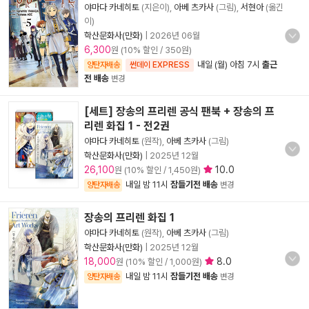
야마다 카네히토
(지은이),
아베 츠카사
(그림),
서현아
(옮긴
이)
학산문화사(만화)
|
2026년 06월
6,300
원 (10% 할인 / 350원)
내일 (월) 아침 7시
출근
양탄자배송
썬데이 EXPRESS
전 배송
변경
[세트] 장송의 프리렌 공식 팬북 + 장송의 프
리렌 화집 1 - 전2권
야마다 카네히토
(원작),
아베 츠카사
(그림)
학산문화사(만화)
|
2025년 12월
26,100
10.0
원 (10% 할인 / 1,450원)
내일 밤 11시
잠들기전 배송
양탄자배송
변경
장송의 프리렌 화집 1
야마다 카네히토
(원작),
아베 츠카사
(그림)
학산문화사(만화)
|
2025년 12월
18,000
8.0
원 (10% 할인 / 1,000원)
내일 밤 11시
잠들기전 배송
양탄자배송
변경