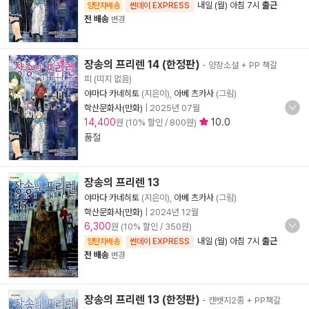
내일 (월) 아침 7시
출근
양탄자배송
썬데이 EXPRESS
전 배송
변경
장송의 프리렌 14 (한정판)
- 양장소설 + PP 책갈
피 (띠지 없음)
야마다 카네히토
(지은이),
아베 츠카사
(그림)
학산문화사(만화)
|
2025년 07월
14,400
10.0
원 (10% 할인 / 800원)
품절
장송의 프리렌 13
야마다 카네히토
(지은이),
아베 츠카사
(그림)
학산문화사(만화)
|
2024년 12월
6,300
원 (10% 할인 / 350원)
내일 (월) 아침 7시
출근
양탄자배송
썬데이 EXPRESS
전 배송
변경
장송의 프리렌 13 (한정판)
- 캔뱃지2종 + PP책갈