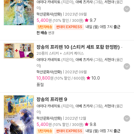
야마다 카네히토
(지은이),
아베 츠카사
(그림),
서현아
(옮긴
이)
학산문화사(만화)
|
2023년 09월
5,400
9.7
원 (10% 할인 / 300원)
내일 (월) 아침 7시
출근
양탄자배송
썬데이 EXPRESS
전 배송
변경
장송의 프리렌 10 (스티커 세트 포함 한정판)
-
20종의 스티커 + 스티커 케이스
야마다 카네히토
(지은이),
아베 츠카사
(그림),
서현아
(옮긴
이)
학산문화사(만화)
|
2023년 09월
10,800
10.0
원 (10% 할인 / 600원)
품절
장송의 프리렌 9
야마다 카네히토
(지은이),
아베 츠카사
(그림),
서현아
(옮긴
이)
학산문화사(만화)
|
2022년 12월
5,400
9.8
원 (10% 할인 / 300원)
내일 (월) 아침 7시
출근
양탄자배송
썬데이 EXPRESS