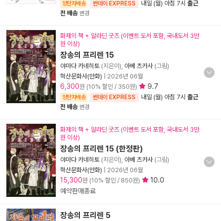
내일 (월) 아침 7시
출근
양탄자배송
썬데이 EXPRESS
전 배송
변경
화제의 책 + 알라딘 굿즈 (이벤트 도서 포함, 국내도서 3만
원 이상)
장송의 프리렌 15
야마다 카네히토
(지은이),
아베 츠카사
(그림)
학산문화사(만화)
|
2026년 06월
6,300
9.7
원 (10% 할인 / 350원)
내일 (월) 아침 7시
출근
양탄자배송
썬데이 EXPRESS
전 배송
변경
화제의 책 + 알라딘 굿즈 (이벤트 도서 포함, 국내도서 3만
원 이상)
장송의 프리렌 15 (한정판)
야마다 카네히토
(지은이),
아베 츠카사
(그림)
학산문화사(만화)
|
2026년 06월
15,300
10.0
원 (10% 할인 / 850원)
예약판매종료
장송의 프리렌 5