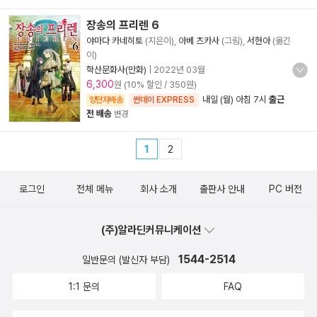
장송의 프리렌 6
야마다 카네히토
(지은이),
아베 츠카사
(그림),
서현아
(옮긴
이)
학산문화사(만화)
|
2022년 03월
6,300
원 (10% 할인 / 350원)
내일 (월) 아침 7시
출근
양탄자배송
썬데이 EXPRESS
전 배송
변경
1
2
로그인
전체 메뉴
회사 소개
출판사 안내
PC 버전
(주)알라딘커뮤니케이션
1544-2514
일반문의 (발신자 부담)
1:1 문의
FAQ