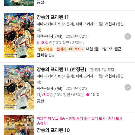
품절
장송의 프리렌 11
야마다 카네히토
(지은이),
아베 츠카사
(그림),
서현아
(옮긴
이)
학산문화사(만화)
|
2024년 02월
6,300
원 (10% 할인 / 350원)
내일 (월) 아침 7시
출근
양탄자배송
썬데이 EXPRESS
전 배송
변경
장송의 프리렌 11 (한정판)
- 캔뱃지 2종 포함
야마다 카네히토
(지은이),
아베 츠카사
(그림),
서현아
(옮긴
이)
학산문화사(만화)
|
2024년 02월
11,700
10.0
원 (10% 할인 / 650원)
품절
책과 함께 무료배송 - 함께 사기 좋은 특가 도서 · 저가 도서
총집합
장송의 프리렌 10