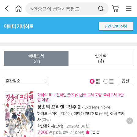
야마다 카네히토
신간 알림 신청
전자책
국내도서
(4)
(31)
옵션
표지 보기
표지 안보기
화제의 책 + 알라딘 굿즈 (이벤트 도서 포함, 국내도서 3만
원 이상)
장송의 프리렌 : 전주 2
- Extreme Novel
하치모쿠 메이
(지은이),
야마다 카네히토
(원작),
아베 츠카
사
(그림)
학산문화사(만화)
|
2026년 06월
7,200
10.0
원 (10% 할인 / 400원)