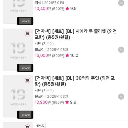
이색
|
2026년 01월
10,400
9.9
원 (520원)
[전자책] [세트] [BL] 시에라 투 줄리엣 (외전
포함) (총5권/완결)
사틴
(지은이)
블로이
|
2025년 08월
16,000
10.0
원 (800원)
[전자책] [세트] [BL] 30억의 주인 (외전 포
함) (총5권/완결)
사틴
(지은이)
블로이
|
2025년 03월
13,900
9.9
원 (690원)
ePub