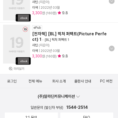
사틴
(지은이)
이색
|
2022년 03월
3,300
9.8
원 (160원)
ePub
[전자책] [BL] 픽쳐 퍼펙트(Picture Perfe
ct) 1
-
[BL] 픽쳐 퍼펙트 1
사틴
(지은이)
이색
|
2022년 03월
3,300
9.8
원 (160원)
미리읽기
로그인
전체 메뉴
회사 소개
출판사 안내
PC 버전
(주)알라딘커뮤니케이션
1544-2514
일반문의 (발신자 부담)
1:1 문의
FAQ