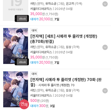
사틴
(원작),
유자소금
(그림),
은고끼
(각색)
서울미디어코믹스
|
2026년 04월
35,000
원 (1,750원)
20,100
대여가
원,
7일
대여
[전자책] [세트] 시에라 투 줄리엣 (개정판)
(총70화/완결)
사틴
(원작),
유자소금
(그림),
심상
(각색)
서울미디어코믹스
|
2026년 04월
35,000
원 (1,750원)
20,100
대여가
원,
7일
대여
[전자책] 시에라 투 줄리엣 (개정판) 70화 (완
결)
-
시에라 투 줄리엣 (개정판) 70
사틴
(원작),
유자소금
(그림),
심상
(각색)
서울미디어코믹스
|
2026년 04월
500
원 (20원)
연재
300
대여가
원,
3일