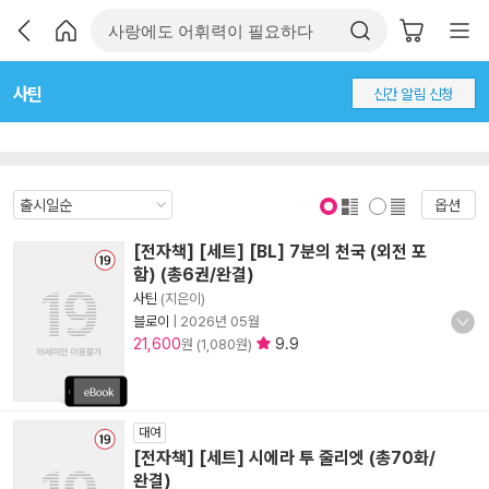
사틴
신간 알림 신청
옵션
표지 보기
표지 안보기
[전자책] [세트] [BL] 7분의 천국 (외전 포
함) (총6권/완결)
사틴
(지은이)
블로이
|
2026년 05월
21,600
9.9
원 (1,080원)
대여
[전자책] [세트] 시에라 투 줄리엣 (총70화/
완결)