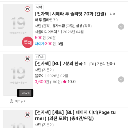
대여
[전자책] 시에라 투 줄리엣 70화 (완결)
-
시에
라 투 줄리엣 70
사틴
(원작),
유자소금
(그림),
심상
(각색)
서울미디어코믹스
|
2026년 04월
500
원 (20원)
연재
300
대여가
원,
3일
ePub
[전자책] [BL] 7분의 천국 1
-
[BL] 7분의 천국 1
사틴
(지은이)
블로이
|
2026년 02월
3,600
10.0
원 (180원)
미리읽기
[전자책] [세트] [BL] 페이지 터너(Page tu
rner) (외전 포함) (총4권/완결)
사틴
(지은이)