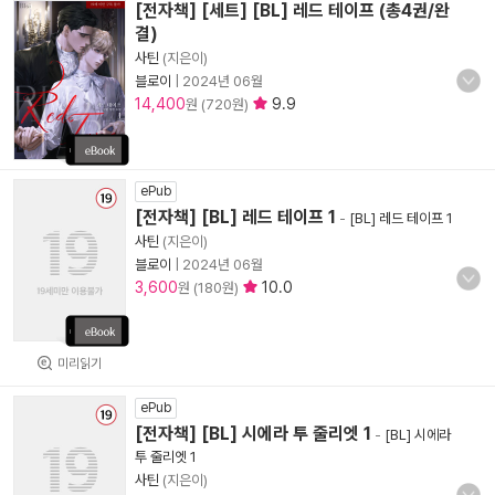
[전자책] [세트] [BL] 레드 테이프 (총4권/완
결)
사틴
(지은이)
블로이
|
2024년 06월
14,400
9.9
원 (720원)
ePub
[전자책] [BL] 레드 테이프 1
-
[BL] 레드 테이프 1
사틴
(지은이)
블로이
|
2024년 06월
3,600
10.0
원 (180원)
미리읽기
ePub
[전자책] [BL] 시에라 투 줄리엣 1
-
[BL] 시에라
투 줄리엣 1
사틴
(지은이)