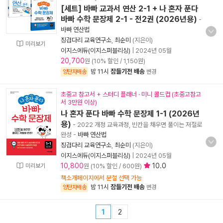
[세트] 바빠 교과서 연산 2-1 + 나 혼자 푼다
바빠 수학 문장제 2-1 - 전2권 (2026년용)
-
바빠 연산법
징검다리 교육연구소
,
최순미
(지은이)
미리보기
이지스에듀(이지스퍼블리싱)
|
2024년 05월
20,700
원 (10% 할인 / 1,150원)
밤 11시
잠들기전 배송
양탄자배송
변경
초중고 참고서 + 스터디 플래너 · 미니 콜드컵 (초중고참고
서 3만원 이상)
나 혼자 푼다 바빠 수학 문장제 1-1 (2026년
용)
- 2022 개정 교육과정, 빈칸을 채우면 풀이는 저절로
완성
-
바빠 연산법
징검다리 교육연구소
,
최순미
(지은이)
이지스에듀(이지스퍼블리싱)
|
2024년 05월
10,800
10.0
미리보기
원 (10% 할인 / 600원)
책소개페이지에서 분철 선택 가능
밤 11시
잠들기전 배송
양탄자배송
변경
1
2