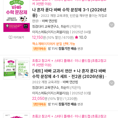
서 3만원 이상)
나 혼자 푼다 바빠 수학 문장제 3-1 (2026년
용)
- 2022 개정 교육과정, 빈칸을 채우면 풀이는 저절로
완성!
-
바빠 연산법
징검다리 교육연구소
,
최순미
(지은이)
이지스에듀(이지스퍼블리싱)
|
2025년 04월
12,150
10.0
미리보기
원 (10% 할인 / 670원)
책소개페이지에서 분철 선택 가능
밤 11시
잠들기전 배송
양탄자배송
변경
초중고 참고서 + 스터디 플래너 · 미니 콜드컵 (초중고참고
서 3만원 이상)
[세트] 바빠 교과서 연산 + 나 혼자 푼다 바빠
수학 문장제 4-1 세트 - 전2권 (2026년용)
-
2022 개정 교육과정
-
바빠 연산법
징검다리 교육연구소
,
최순미
(지은이)
이지스에듀(이지스퍼블리싱)
|
2025년 03월
22,050
원 (10% 할인 / 1,220원)
밤 11시
잠들기전 배송
양탄자배송
변경
초중고 참고서 + 스터디 플래너 · 미니 콜드컵 (초중고참고