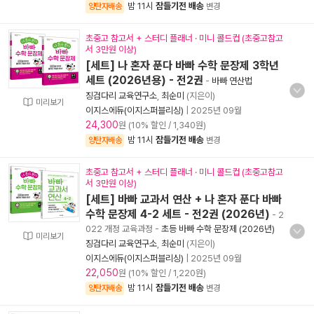
밤 11시
잠들기전 배송
양탄자배송
변경
초중고 참고서 + 스터디 플래너 · 미니 콜드컵 (초중고참고
서 3만원 이상)
[세트] 나 혼자 푼다 바빠 수학 문장제 3학년
세트 (2026년용) - 전2권
-
바빠 연산법
징검다리 교육연구소
,
최순미
(지은이)
미리보기
이지스에듀(이지스퍼블리싱)
|
2025년 09월
24,300
원 (10% 할인 / 1,340원)
밤 11시
잠들기전 배송
양탄자배송
변경
초중고 참고서 + 스터디 플래너 · 미니 콜드컵 (초중고참고
서 3만원 이상)
[세트] 바빠 교과서 연산 + 나 혼자 푼다 바빠
수학 문장제 4-2 세트 - 전2권 (2026년)
- 2
022 개정 교육과정
-
초등 바빠 수학 문장제 (2026년)
미리보기
징검다리 교육연구소
,
최순미
(지은이)
이지스에듀(이지스퍼블리싱)
|
2025년 09월
22,050
원 (10% 할인 / 1,220원)
밤 11시
잠들기전 배송
양탄자배송
변경