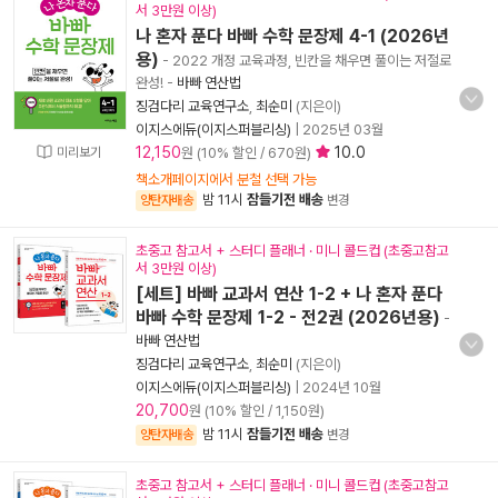
서 3만원 이상)
나 혼자 푼다 바빠 수학 문장제 4-1 (2026년
용)
- 2022 개정 교육과정, 빈칸을 채우면 풀이는 저절로
완성!
-
바빠 연산법
징검다리 교육연구소
,
최순미
(지은이)
이지스에듀(이지스퍼블리싱)
|
2025년 03월
12,150
10.0
미리보기
원 (10% 할인 / 670원)
책소개페이지에서 분철 선택 가능
밤 11시
잠들기전 배송
양탄자배송
변경
초중고 참고서 + 스터디 플래너 · 미니 콜드컵 (초중고참고
서 3만원 이상)
[세트] 바빠 교과서 연산 1-2 + 나 혼자 푼다
바빠 수학 문장제 1-2 - 전2권 (2026년용)
-
바빠 연산법
징검다리 교육연구소
,
최순미
(지은이)
이지스에듀(이지스퍼블리싱)
|
2024년 10월
20,700
원 (10% 할인 / 1,150원)
밤 11시
잠들기전 배송
양탄자배송
변경
초중고 참고서 + 스터디 플래너 · 미니 콜드컵 (초중고참고