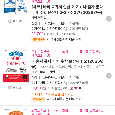
서 3만원 이상)
[세트] 바빠 교과서 연산 2-2 + 나 혼자 푼다
바빠 수학 문장제 2-2 - 전2권 (2026년용)
-
바빠 연산법
미리보기
징검다리 교육연구소
,
최순미
(지은이)
이지스에듀(이지스퍼블리싱)
|
2024년 10월
20,700
원 (10% 할인 / 1,150원)
밤 11시
잠들기전 배송
양탄자배송
변경
초중고 참고서 + 스터디 플래너 · 미니 콜드컵 (초중고참고
서 3만원 이상)
나 혼자 푼다 바빠 수학 문장제 1-2 (2026년
용)
- 2022 개정 교육과정, 빈칸을 채우면 풀이는 저절로
완성
-
바빠 연산법
징검다리 교육연구소
,
최순미
(지은이)
이지스에듀(이지스퍼블리싱)
|
2024년 10월
미리보기
10,800
10.0
원 (10% 할인 / 600원)
책소개페이지에서 분철 선택 가능
밤 11시
잠들기전 배송
양탄자배송
변경
초중고 참고서 + 스터디 플래너 · 미니 콜드컵 (초중고참고
서 3만원 이상)