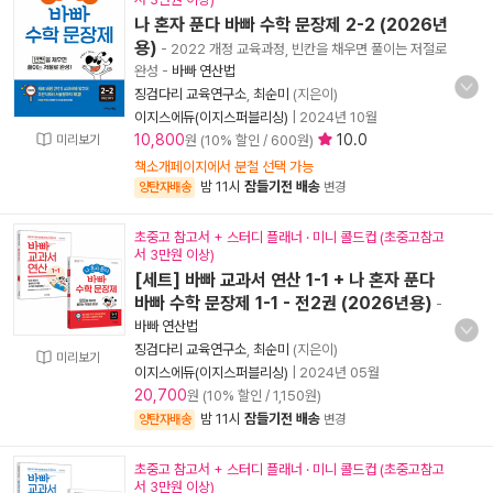
나 혼자 푼다 바빠 수학 문장제 2-2 (2026년
용)
- 2022 개정 교육과정, 빈칸을 채우면 풀이는 저절로
완성
-
바빠 연산법
징검다리 교육연구소
,
최순미
(지은이)
이지스에듀(이지스퍼블리싱)
|
2024년 10월
10,800
10.0
미리보기
원 (10% 할인 / 600원)
책소개페이지에서 분철 선택 가능
밤 11시
잠들기전 배송
양탄자배송
변경
초중고 참고서 + 스터디 플래너 · 미니 콜드컵 (초중고참고
서 3만원 이상)
[세트] 바빠 교과서 연산 1-1 + 나 혼자 푼다
바빠 수학 문장제 1-1 - 전2권 (2026년용)
-
바빠 연산법
징검다리 교육연구소
,
최순미
(지은이)
미리보기
이지스에듀(이지스퍼블리싱)
|
2024년 05월
20,700
원 (10% 할인 / 1,150원)
밤 11시
잠들기전 배송
양탄자배송
변경
초중고 참고서 + 스터디 플래너 · 미니 콜드컵 (초중고참고
서 3만원 이상)