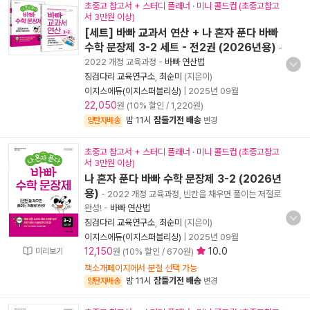
초중고 참고서 + 스터디 플래너 · 미니 콜드컵 (초중고참고
서 3만원 이상)
[세트] 바빠 교과서 연산 + 나 혼자 푼다 바빠
수학 문장제 3-2 세트 - 전2권 (2026년용)
-
2022 개정 교육과정
-
바빠 연산법
징검다리 교육연구소
,
최순미
(지은이)
이지스에듀(이지스퍼블리싱)
|
2025년 09월
22,050
원 (10% 할인 / 1,220원)
밤 11시
잠들기전 배송
양탄자배송
변경
초중고 참고서 + 스터디 플래너 · 미니 콜드컵 (초중고참고
서 3만원 이상)
나 혼자 푼다 바빠 수학 문장제 3-2 (2026년
용)
- 2022 개정 교육과정, 빈칸을 채우면 풀이는 저절로
완성!
-
바빠 연산법
징검다리 교육연구소
,
최순미
(지은이)
이지스에듀(이지스퍼블리싱)
|
2025년 09월
12,150
10.0
미리보기
원 (10% 할인 / 670원)
책소개페이지에서 분철 선택 가능
밤 11시
잠들기전 배송
양탄자배송
변경