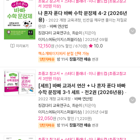
초중고 참고서 + 스터디 플래너 · 미니 콜드컵 (초중고참고
서 3만원 이상)
나 혼자 푼다 바빠 수학 문장제 4-2 (2026년
용)
- 2022 개정 교육과정, 빈칸을 채우면 풀이는 저절로
완성!
-
바빠 연산법
징검다리 교육연구소
,
최순미
(지은이)
이지스에듀(이지스퍼블리싱)
|
2025년 09월
12,150
10.0
미리보기
원 (10% 할인 / 670원)
책소개페이지에서 분철 선택 가능
밤 11시
잠들기전 배송
양탄자배송
변경
초중고 참고서 + 스터디 플래너 · 미니 콜드컵 (초중고참고
서 3만원 이상)
[세트] 바빠 교과서 연산 + 나 혼자 푼다 바빠
수학 문장제 3-1 세트 - 전2권 (2026년용)
-
2022 개정 교육과정
-
바빠 연산법
징검다리 교육연구소
,
최순미
(지은이)
이지스에듀(이지스퍼블리싱)
|
2025년 04월
22,050
원 (10% 할인 / 1,220원)
밤 11시
잠들기전 배송
양탄자배송
변경
초중고 참고서 + 스터디 플래너 · 미니 콜드컵 (초중고참고