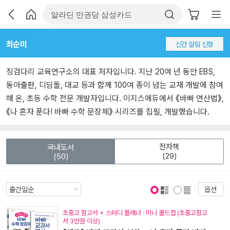
최순미
신간 알림 신청
징검다리 교육연구소의 대표 저자입니다. 지난 20여 년 동안 EBS,
동아출판, 디딤돌, 대교 등과 함께 100여 종이 넘는 교재 개발에 참여
해 온, 초등 수학 전문 개발자입니다. 이지스에듀에서 《바빠 연산법》,
《나 혼자 푼다! 바빠 수학 문장제》 시리즈를 집필, 개발했습니다.
전자책
국내도서
(29)
(50)
옵션
표지 보기
표지 안보기
초중고 참고서 + 스터디 플래너 · 미니 콜드컵 (초중고참고
서 3만원 이상)