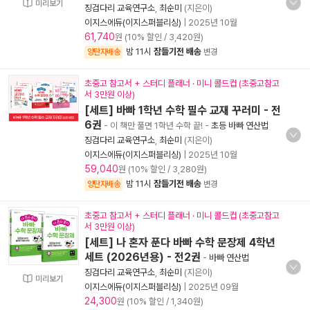
미리보기
징검다리 교육연구소
,
최순미
(지은이)
이지스에듀(이지스퍼블리싱)
|
2025년 10월
61,740
원 (10% 할인 / 3,420원)
밤 11시
잠들기전 배송
양탄자배송
변경
초중고 참고서 + 스터디 플래너 · 미니 콜드컵 (초중고참고
서 3만원 이상)
[세트] 바빠 1학년 수학 필수 교재 꾸러미 - 전
6권
- 이 책만 풀면 1학년 수학 끝!
-
초등 바빠 연산법
징검다리 교육연구소
,
최순미
(지은이)
이지스에듀(이지스퍼블리싱)
|
2025년 10월
59,040
원 (10% 할인 / 3,280원)
밤 11시
잠들기전 배송
양탄자배송
변경
초중고 참고서 + 스터디 플래너 · 미니 콜드컵 (초중고참고
서 3만원 이상)
[세트] 나 혼자 푼다 바빠 수학 문장제 4학년
세트 (2026년용) - 전2권
-
바빠 연산법
징검다리 교육연구소
,
최순미
(지은이)
미리보기
이지스에듀(이지스퍼블리싱)
|
2025년 09월
24,300
원 (10% 할인 / 1,340원)