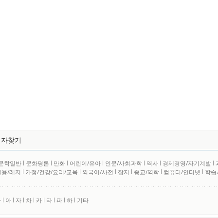
저자찾기
문학일반
l
문화평론
l
만화
l
어린이/유아
l
인문/사회과학
l
역사
l
경제경영/자기계발
l
실용/레저
l
가정/건강/요리/교육
l
외국어/사전
l
잡지
l
종교/역학
l
컴퓨터/인터넷
l
학습
사
l
아
l
자
l
차
l
카
l
타
l
파
l
하
l
기타