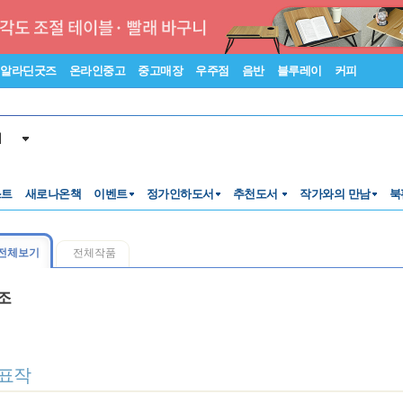
알라딘굿즈
온라인중고
중고매장
우주점
음반
블루레이
커피
서
스트
새로나온책
이벤트
정가인하도서
추천도서
작가와의 만남
북
전체보기
전체작품
조
표작