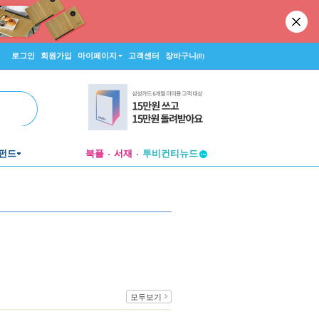
로그인
회원가입
마이페이지
고객센터
장바구니
(0)
펀드
북플
서재
투비컨티뉴드
창작플랫폼
투비컨티뉴드
모두보기