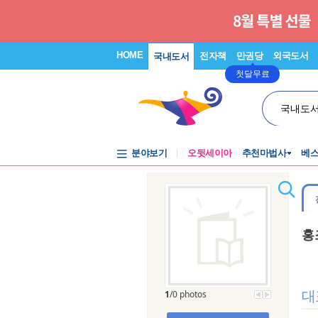
HOME
전자책
만권당
외국도서
국내도서
첫달무료
국내도
분야보기
오뒷세이아
추천마법사
베
홍
대
1
/0 photos