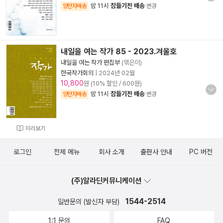
밤 11시
잠들기전 배송
양탄자배송
변경
내일을 여는 작가 85 - 2023.겨울호
내일을 여는 작가 편집부
(엮은이)
한국작가회의
|
2024년 02월
10,800
원 (10% 할인 / 600원)
밤 11시
잠들기전 배송
양탄자배송
변경
미리보기
로그인
전체 메뉴
회사 소개
출판사 안내
PC 버전
(주)알라딘커뮤니케이션
1544-2514
일반문의 (발신자 부담)
1:1 문의
FAQ