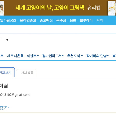
알라딘굿즈
온라인중고
중고매장
우주점
음반
블루레이
커피
서
스트
새로나온책
이벤트
정가인하도서
추천도서
작가와의 만남
북
전체보기
전체작품
여림
o043102@gmail.com
표작