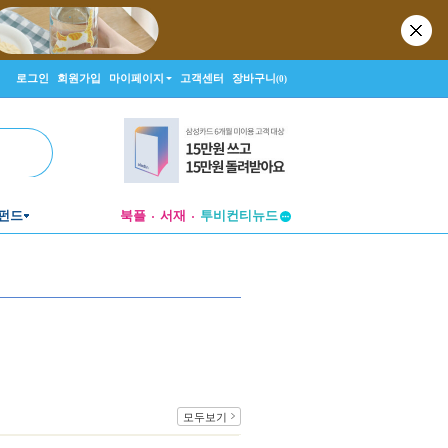
로그인
회원가입
마이페이지
고객센터
장바구니
(0)
펀드
북플
서재
투비컨티뉴드
창작플랫폼
투비컨티뉴드
모두보기