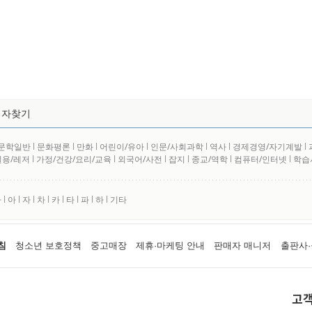
저자찾기
문학일반
l
문화평론
l
만화
l
어린이/유아
l
인문/사회과학
l
역사
l
경제경영/자기계발
l
실용/레저
l
가정/건강/요리/교육
l
외국어/사전
l
잡지
l
종교/역학
l
컴퓨터/인터넷
l
학습
사
l
아
l
자
l
차
l
카
l
타
l
파
l
하
l
기타
침
청소년 보호정책
중고매장
제휴·마케팅 안내
판매자 매니저
출판사·
고객