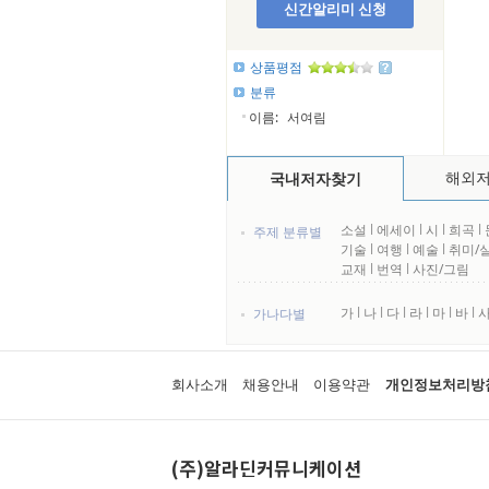
신간알리미 신청
상품평점
분류
이름:
서여림
해외
국내저자찾기
소설
l
에세이
l
시
l
희곡
l
주제 분류별
기술
l
여행
l
예술
l
취미/
교재
l
번역
l
사진/그림
가
l
나
l
다
l
라
l
마
l
바
l
가나다별
회사소개
채용안내
이용약관
개인정보처리방
(주)알라딘커뮤니케이션