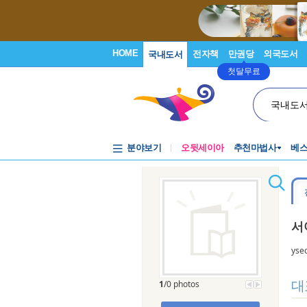
HOME
전자책
만권당
외국도서
국내도서
첫달무료
국내도
분야보기
오뒷세이아
추천마법사
베
서
yse
대
1
/0 photos