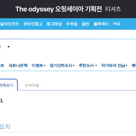
알라딘굿즈
온라인중고
중고매장
우주점
음반
블루레이
커피
서
스트
새로나온책
이벤트
정가인하도서
추천도서
작가와의 만남
북
전체보기
전체작품
IL
표작