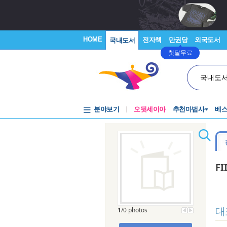
HOME
전자책
만권당
외국도서
국내도서
첫달무료
국내도
분야보기
오뒷세이아
추천마법사
베
FI
대
1
/0 photos