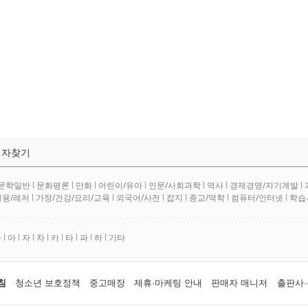
저자찾기
문학일반
l
문화평론
l
만화
l
어린이/유아
l
인문/사회과학
l
역사
l
경제경영/자기계발
l
실용/레저
l
가정/건강/요리/교육
l
외국어/사전
l
잡지
l
종교/역학
l
컴퓨터/인터넷
l
학습
사
l
아
l
자
l
차
l
카
l
타
l
파
l
하
l
기타
침
청소년 보호정책
중고매장
제휴·마케팅 안내
판매자 매니저
출판사·