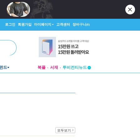
로그인
회원가입
마이페이지
고객센터
장바구니
(0)
펀드
북플
서재
투비컨티뉴드
창작플랫폼
투비컨티뉴드
모두보기