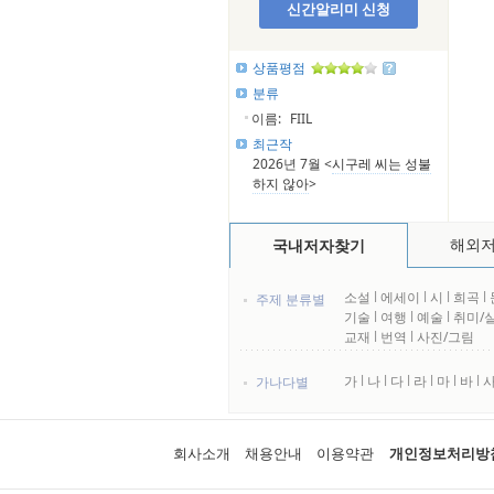
신간알리미 신청
상품평점
분류
이름:
FIIL
최근작
2026년 7월 <
시구레 씨는 성불
하지 않아
>
해외
국내저자찾기
소설
l
에세이
l
시
l
희곡
l
주제 분류별
기술
l
여행
l
예술
l
취미/
교재
l
번역
l
사진/그림
가
l
나
l
다
l
라
l
마
l
바
l
가나다별
회사소개
채용안내
이용약관
개인정보처리방