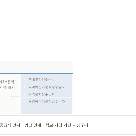
국내문학상수상자
과학/공학/
국내어린이문학상수상자
서/수험서
l
해외문학상수상자
해외어린이문학상수상자
공급사 안내
광고 안내
학교·기업·기관 대량구매