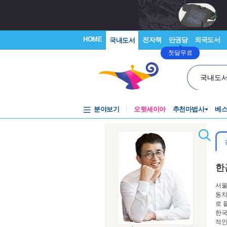
HOME
전자책
만권당
외국도서
국내도서
첫달무료
국내도
분야보기
오뒷세이아
추천마법사
베
한
서울
동차
로 
한국
적인