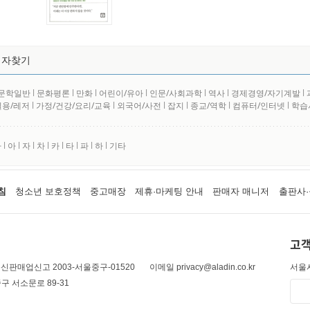
저자찾기
문학일반
l
문화평론
l
만화
l
어린이/유아
l
인문/사회과학
l
역사
l
경제경영/자기계발
l
실용/레저
l
가정/건강/요리/교육
l
외국어/사전
l
잡지
l
종교/역학
l
컴퓨터/인터넷
l
학습
사
l
아
l
자
l
차
l
카
l
타
l
파
l
하
l
기타
침
청소년 보호정책
중고매장
제휴·마케팅 안내
판매자 매니저
출판사·
고객
신판매업신고 2003-서울중구-01520
이메일 privacy@aladin.co.kr
서울시
구 서소문로 89-31