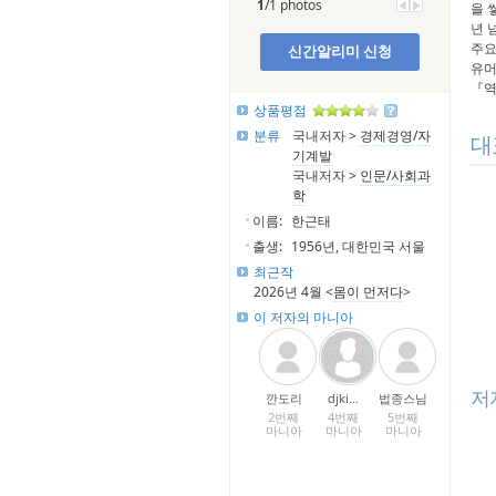
1
/1 photos
을 
년 
주요
신간알리미 신청
유머
『역
상품평점
분류
국내저자 >
경제경영/자
대
기계발
국내저자 >
인문/사회과
학
이름:
한근태
출생:
1956년, 대한민국 서울
최근작
2026년 4월 <
몸이 먼저다
>
이 저자의 마니아
저
깐도리
djki...
법종스님
2번째
4번째
5번째
마니아
마니아
마니아