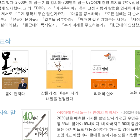
쌓고 있다. 3,000번이 넘는 기업 강의와 700명이 넘는 CEO에게 경영 코치를 했다.
넘게 연재했다. 그 외 『DBR』과 『머니투데이』 등에 고정 서평과 칼럼을 연재하며 
 저서로 『그게 정확히 무슨 말인가요?』 『마음을 공부하라』 『모든 일에는 다 순서
론』 『은유의 문장들』 『결혼을 공부하라』 『애매한 걸 정리해주는 사전』 『재
설의 역설』 『한근태의 독서일기』 『누가 미래를 주도하는가』 『한근태의 인생참
표작
모든 
잠들기 전 10분이 나의
몸이 먼저다
리더의 언어
내일을 결정한다
자의 말
<40대에 다시쓰는 내 인생의 이력서>
- 2002년 9
2030년을 예측한 기사를 보면 남자의 평균 수명은
통 55세, 많아야 65세이다. 내 아버지도 50대 중
모든 아저씨들도 대동소이하다. 하는 일 없이 놀면
소망이고 바람이다. 현대를 살아가는 모든 사람들의