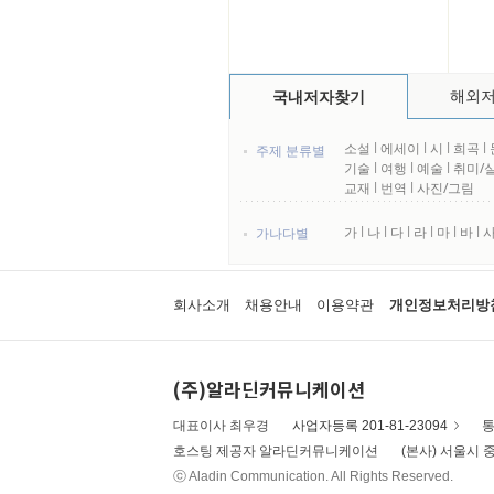
해외
국내저자찾기
소설
l
에세이
l
시
l
희곡
l
주제 분류별
기술
l
여행
l
예술
l
취미/
교재
l
번역
l
사진/그림
가
l
나
l
다
l
라
l
마
l
바
l
가나다별
회사소개
채용안내
이용약관
개인정보처리방
(주)알라딘커뮤니케이션
대표이사 최우경
사업자등록 201-81-23094
통
호스팅 제공자 알라딘커뮤니케이션
(본사) 서울시 중
ⓒ Aladin Communication. All Rights Reserved.