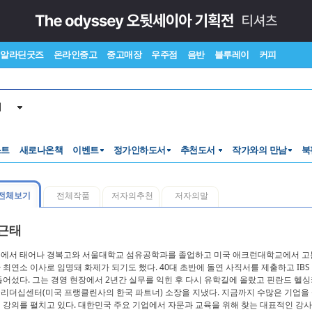
알라딘굿즈
온라인중고
중고매장
우주점
음반
블루레이
커피
서
스트
새로나온책
이벤트
정가인하도서
추천도서
작가와의 만남
북
전체보기
전체작품
저자의추천
저자의말
근태
에서 태어나 경복고와 서울대학교 섬유공학과를 졸업하고 미국 애크런대학교에서 고분
 최연소 이사로 임명돼 화제가 되기도 했다. 40대 초반에 돌연 사직서를 제출하고 IB
들어섰다. 그는 경영 현장에서 2년간 실무를 익힌 후 다시 유학길에 올랐고 핀란드 
리더십센터(미국 프랭클린사의 한국 파트너) 소장을 지냈다. 지금까지 수많은 기업을
 강의를 펼치고 있다. 대한민국 주요 기업에서 자문과 교육을 위해 찾는 대표적인 강