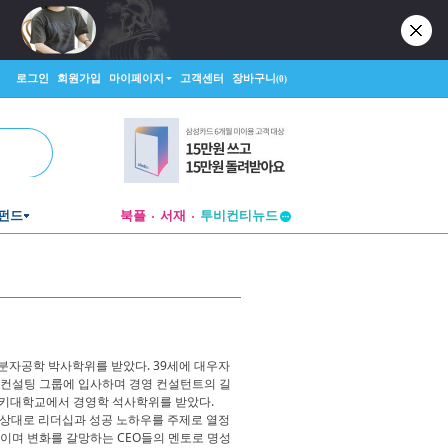
로그인
회원가입
마이페이지
고객센터
장바구니
(0)
펀드
북플
서재
투비컨티뉴드
창작플랫폼
투비컨티뉴드
자공학 박사학위를 받았다. 39세에 대우자
S 컨설팅 그룹에 입사하며 경영 컨설턴트의 길
헬싱키대학교에서 경영학 석사학위를 받았다.
 상대로 리더십과 성공 노하우를 주제로 열정
사이며 변화를 갈망하는 CEO들의 멘토로 명성