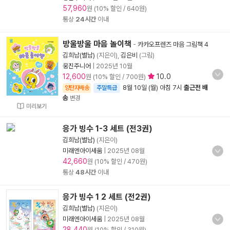
57,960
원 (10% 할인 / 640원)
통상
24시간
이내
방울방울 마음 놀이책
-
카카오프렌즈 마음 그림책 4
김희남(별남)
(지은이),
김은비
(그림)
웅진주니어
|
2025년 10월
12,600
10.0
원 (10% 할인 / 700원)
8월 10일 (월) 아침 7시
출근전 배
양탄자배송
주말특급
송
변경
미리보기
응가 빙수 1-3 세트 (전3권)
김희남(별남)
(지은이)
미래엔아이세움
|
2025년 08월
42,660
원 (10% 할인 / 470원)
통상
48시간
이내
응가 빙수 1 2 세트 (전2권)
김희남(별남)
(지은이)
미래엔아이세움
|
2025년 08월
28,440
원 (10% 할인 / 310원)