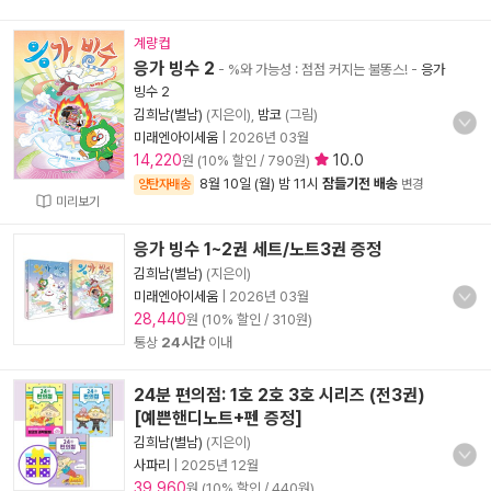
계량컵
응가 빙수 2
- %와 가능성 : 점점 커지는 불똥스!
-
응가
빙수 2
김희남(별남)
(지은이),
밤코
(그림)
미래엔아이세움
|
2026년 03월
14,220
10.0
원 (10% 할인 / 790원)
8월 10일 (월) 밤 11시
잠들기전 배송
양탄자배송
변경
미리보기
응가 빙수 1~2권 세트/노트3권 증정
김희남(별남)
(지은이)
미래엔아이세움
|
2026년 03월
28,440
원 (10% 할인 / 310원)
통상
24시간
이내
24분 편의점: 1호 2호 3호 시리즈 (전3권)
[예쁜핸디노트+펜 증정]
김희남(별남)
(지은이)
사파리
|
2025년 12월
39,960
원 (10% 할인 / 440원)