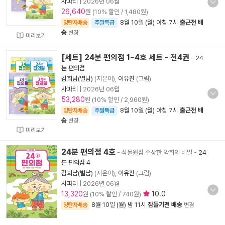
사파리
|
2026년 06월
26,640
원 (10% 할인 / 1,480원)
8월 10일 (월) 아침 7시
출근전 배
양탄자배송
주말특급
송
변경
미리보기
[세트] 24분 편의점 1~4호 세트 - 전4권
-
24
분 편의점
김희남(별남)
(지은이),
이유진
(그림)
사파리
|
2026년 06월
53,280
원 (10% 할인 / 2,960원)
8월 10일 (월) 아침 7시
출근전 배
양탄자배송
주말특급
송
변경
미리보기
24분 편의점 4호
- 식물원점 수상한 악취의 비밀
-
24
분 편의점 4
김희남(별남)
(지은이),
이유진
(그림)
사파리
|
2026년 06월
13,320
10.0
원 (10% 할인 / 740원)
8월 10일 (월) 밤 11시
잠들기전 배송
양탄자배송
변경