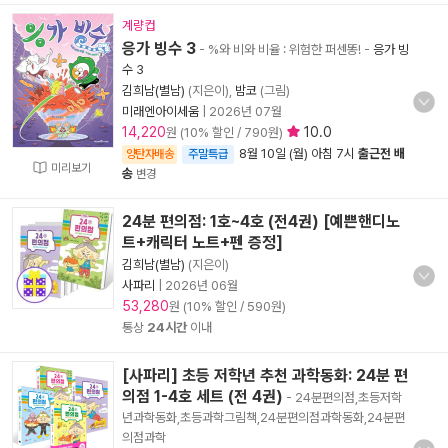
계량컵
응가 빙수 3
- %와 비와 비율 : 위험한 퍼센똥!
-
응가 빙
수 3
김희남(별남)
(지은이),
밤코
(그림)
미래엔아이세움
|
2026년 07월
14,220
10.0
원 (10% 할인 / 790원)
8월 10일 (월) 아침 7시
출근전 배
양탄자배송
주말특급
미리보기
송
변경
24분 편의점: 1호~4호 (전4권) [예쁜핸디노
트+캐릭터 노트+펜 증정]
김희남(별남)
(지은이)
사파리
|
2026년 06월
53,280
원 (10% 할인 / 590원)
통상
24시간
이내
[사파리] 초등 저학년 추천 과학동화: 24분 편
의점 1-4호 세트 (전 4권)
- 24분편의점,초등저학
년과학동화,초등과학그림책,24분편의점과학동화,24분편
의점과학