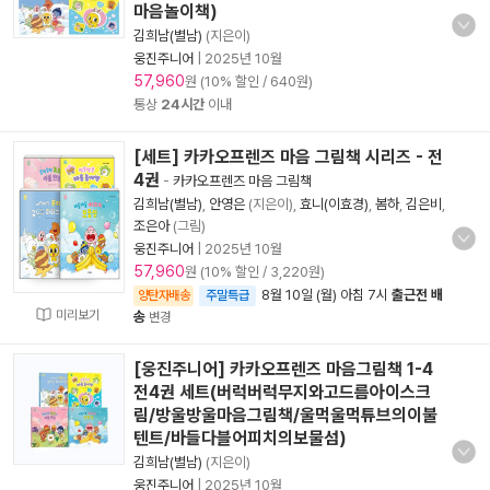
마음놀이책)
김희남(별남)
(지은이)
웅진주니어
|
2025년 10월
57,960
원 (10% 할인 / 640원)
통상
24시간
이내
[세트] 카카오프렌즈 마음 그림책 시리즈 - 전
4권
-
카카오프렌즈 마음 그림책
김희남(별남)
,
안영은
(지은이),
효니(이효경)
,
봄하
,
김은비
,
조은아
(그림)
웅진주니어
|
2025년 10월
57,960
원 (10% 할인 / 3,220원)
8월 10일 (월) 아침 7시
출근전 배
양탄자배송
주말특급
미리보기
송
변경
[웅진주니어] 카카오프렌즈 마음그림책 1-4
전4권 세트(버럭버럭무지와고드름아이스크
림/방울방울마음그림책/울먹울먹튜브의이불
텐트/바들다블어피치의보물섬)
김희남(별남)
(지은이)
웅진주니어
|
2025년 10월