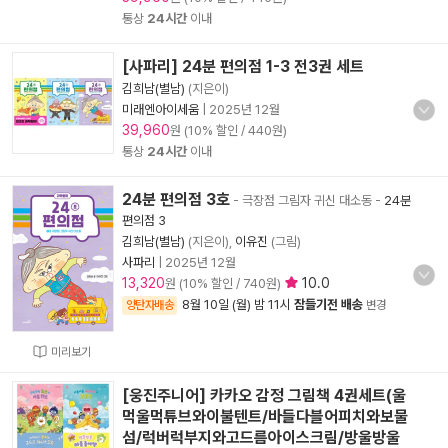
통상
24시간
이내
[사파리] 24분 편의점 1-3 전3권 세트
김희남(별남)
(지은이)
미래엔아이세움
|
2025년 12월
39,960
원 (10% 할인 / 440원)
통상
24시간
이내
24분 편의점 3호
- 극장점 그림자 귀신 대소동
-
24분
편의점 3
김희남(별남)
(지은이),
이유진
(그림)
사파리
|
2025년 12월
13,320
10.0
원 (10% 할인 / 740원)
8월 10일 (월) 밤 11시
잠들기전 배송
양탄자배송
변경
미리보기
[웅진주니어] 카카오 감정 그림책 4권세트(울
먹울먹튜브와이불텐트/바들다블어피치와보물
섬/럭버럭부지와고드름아이스크림/방울방울