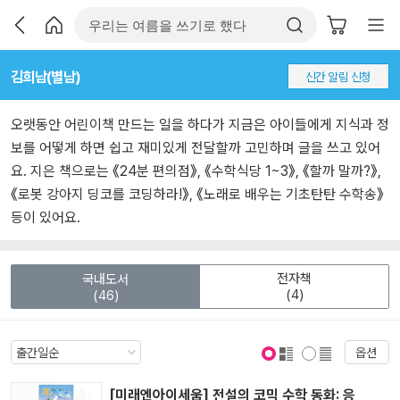
김희남(별남)
신간 알림 신청
오랫동안 어린이책 만드는 일을 하다가 지금은 아이들에게 지식과 정
보를 어떻게 하면 쉽고 재미있게 전달할까 고민하며 글을 쓰고 있어
요. 지은 책으로는 《24분 편의점》, 《수학식당 1~3》, 《할까 말까?》,
《로봇 강아지 딩코를 코딩하라!》, 《노래로 배우는 기초탄탄 수학송》
등이 있어요.
전자책
국내도서
(4)
(46)
옵션
표지 보기
표지 안보기
[미래엔아이세움] 전설의 코믹 수학 동화: 응