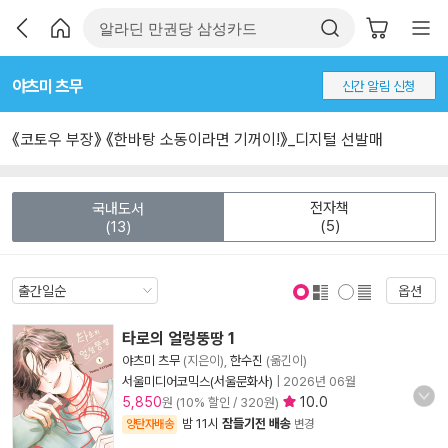
야츠미 츠무
신간 알림 신청
《코토우 부장》 《한바탕 소동이라면 기꺼이!》_디지털 선발매
전자책
국내도서
(5)
(13)
옵션
표지 보기
표지 안보기
타로의 얼렁뚱땅 1
야츠미 츠무
(지은이),
한수진
(옮긴이)
서울미디어코믹스(서울문화사)
|
2026년 06월
5,850
10.0
원 (10% 할인 / 320원)
밤 11시
잠들기전 배송
양탄자배송
변경