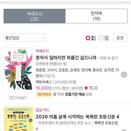
전자책
국내도서
(18)
(25)
옵션
표지 보기
표지 안보기
떡메모지
혼자서 일하지만 외롭긴 싫으니까
- 따로 또 같이
유연하게 연결되는 법
정문정
,
고수리
,
신효원
,
김세희
,
천지혜
,
황유진
,
김지연
,
이
현아
(지은이)
책장속북스
|
2026년 06월
16,200
10.0
원 (10% 할인 / 900원)
밤 11시
잠들기전 배송
양탄자배송
변경
미리보기
질문 카드
2026 아홉 살에 시작하는 똑똑한 초등신문 4
- 초등학생이 꼭 알아야 하는 최신 뉴스
-
똑똑한 초등신문
4