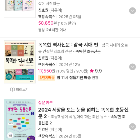
살에 시작하는
신효원
(지은이)
책장속북스
|
2025년 05월
50,850
원 (10% 할인)
통상
24시간
이내
똑똑한 역사신문 : 삼국 시대 편
- 삼국 시대와 오늘
을 연결한 최초의 신문
-
똑똑한 초등신문
신효원
(지은이)
책장속북스
|
2024년 12월
17,550
9.9
원 (10% 할인 / 970원)
밤 11시
잠들기전 배송
양탄자배송
변경
미리보기
질문 카드
2024 세상을 보는 눈을 넓히는 똑똑한 초등신
문 2
- 초등학생이 꼭 알아야 하는 최신 뉴스
-
똑똑한 초
등신문 2
신효원
(지은이)
책장속북스
|
2024년 05월