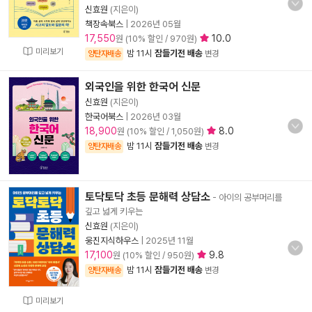
신효원
(지은이)
책장속북스
|
2026년 05월
17,550
10.0
원 (10% 할인 / 970원)
미리보기
밤 11시
잠들기전 배송
양탄자배송
변경
외국인을 위한 한국어 신문
신효원
(지은이)
한국어북스
|
2026년 03월
18,900
8.0
원 (10% 할인 / 1,050원)
밤 11시
잠들기전 배송
양탄자배송
변경
토닥토닥 초등 문해력 상담소
- 아이의 공부머리를
깊고 넓게 키우는
신효원
(지은이)
웅진지식하우스
|
2025년 11월
17,100
9.8
원 (10% 할인 / 950원)
밤 11시
잠들기전 배송
양탄자배송
변경
미리보기