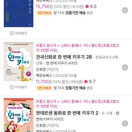
책장속북스
|
2022년 06월
15,750
9.5
원 (10% 할인 / 870원)
밤 11시
잠들기전 배송
양탄자배송
변경
미리보기
초중고 참고서 + 스터디 플래너 · 미니 콜드컵 (초중고참고
서 3만원 이상)
건국신화로 한 번에 키우기 2B
- 초등국어 2·3학
년용
-
한 번에 키우기 시리즈
신효원
(지은이)
책장속북스
|
2022년 05월
11,700
9.7
원 (10% 할인 / 650원)
미리보기
밤 11시
잠들기전 배송
양탄자배송
변경
초중고 참고서 + 스터디 플래너 · 미니 콜드컵 (초중고참고
서 3만원 이상)
안데르센 동화로 한 번에 키우기 2
- 6~7세
-
한
번에 키우기 시리즈
신효원
(지은이)
책장속북스
|
2021년 07월