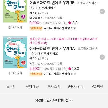
이솝우화로 한 번에 키우기 1B
- 초등국어 저학년
-
한 번에 키우기 시리즈
신효원
(지은이)
책장속북스
|
2020년 12월
9,900
9.9
원 (10% 할인 / 550원)
미리보기
밤 11시
잠들기전 배송
양탄자배송
변경
초중고 참고서 + 스터디 플래너 · 미니 콜드컵 (초중고참고
서 3만원 이상)
전래동화로 한 번에 키우기 1A
- 초등국어 저학년
-
한 번에 키우기 시리즈
신효원
(지은이)
책장속북스
|
2020년 12월
9,900
10.0
원 (10% 할인 / 550원)
미리보기
밤 11시
잠들기전 배송
양탄자배송
변경
로그인
전체 메뉴
회사 소개
출판사 안내
PC 버전
(주)알라딘커뮤니케이션