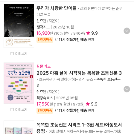
우리가 사랑한 단어들
- 삶의 장면마다 발견하는 순우
리말 목록
신효원
(지은이)
생각지도
|
2025년 10월
16,920
9.9
원 (10% 할인 / 940원)
밤 11시
잠들기전 배송
양탄자배송
변경
미리보기
질문 카드
2025 아홉 살에 시작하는 똑똑한 초등신문 3
- 초등학생이 꼭 알아야 하는 최신 뉴스
-
똑똑한 초등신문
3
신효원
(지은이)
책장속북스
|
2025년 05월
17,550
9.9
원 (10% 할인 / 970원)
미리보기
밤 11시
잠들기전 배송
양탄자배송
변경
똑똑한 초등신문 시리즈 1~3권 세트/아동도서
증정
- 아홉 살에 시작하는/세상을 보는 눈을 넓히는/아홉