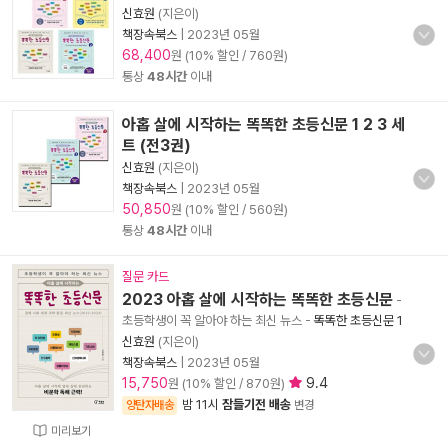
신효원
(지은이)
책장속북스
|
2023년 05월
68,400
원 (10% 할인 / 760원)
통상
48시간
이내
아홉 살에 시작하는 똑똑한 초등신문 1 2 3 세
트 (전3권)
신효원
(지은이)
책장속북스
|
2023년 05월
50,850
원 (10% 할인 / 560원)
통상
48시간
이내
질문 카드
2023 아홉 살에 시작하는 똑똑한 초등신문
-
초등학생이 꼭 알아야 하는 최신 뉴스
-
똑똑한 초등신문 1
신효원
(지은이)
책장속북스
|
2023년 05월
15,750
9.4
원 (10% 할인 / 870원)
밤 11시
잠들기전 배송
양탄자배송
변경
미리보기