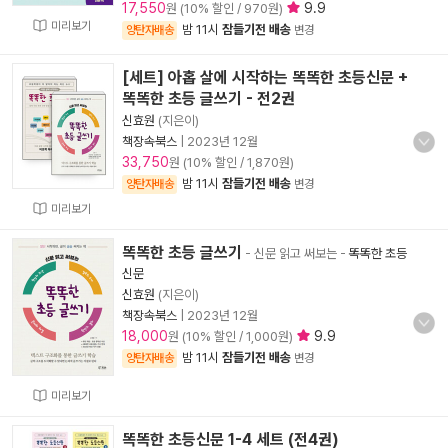
17,550
9.9
원 (10% 할인 / 970원)
미리보기
밤 11시
잠들기전 배송
양탄자배송
변경
[세트] 아홉 살에 시작하는 똑똑한 초등신문 +
똑똑한 초등 글쓰기 - 전2권
신효원
(지은이)
책장속북스
|
2023년 12월
33,750
원 (10% 할인 / 1,870원)
밤 11시
잠들기전 배송
양탄자배송
변경
미리보기
똑똑한 초등 글쓰기
- 신문 읽고 써보는
-
똑똑한 초등
신문
신효원
(지은이)
책장속북스
|
2023년 12월
18,000
9.9
원 (10% 할인 / 1,000원)
밤 11시
잠들기전 배송
양탄자배송
변경
미리보기
똑똑한 초등신문 1-4 세트 (전4권)