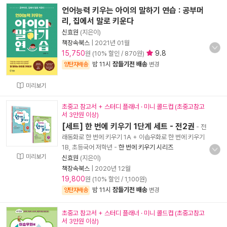
언어능력 키우는 아이의 말하기 연습 : 공부머
리, 집에서 말로 키운다
신효원
(지은이)
책장속북스
|
2021년 01월
15,750
9.8
원 (10% 할인 / 870원)
밤 11시
잠들기전 배송
양탄자배송
변경
미리보기
초중고 참고서 + 스터디 플래너 · 미니 콜드컵 (초중고참고
서 3만원 이상)
[세트] 한 번에 키우기 1단계 세트 - 전2권
- 전
래동화로 한 번에 키우기 1A + 이솝우화로 한 번에 키우기
1B, 초등국어 저학년
-
한 번에 키우기 시리즈
미리보기
신효원
(지은이)
책장속북스
|
2020년 12월
19,800
원 (10% 할인 / 1,100원)
밤 11시
잠들기전 배송
양탄자배송
변경
초중고 참고서 + 스터디 플래너 · 미니 콜드컵 (초중고참고
서 3만원 이상)