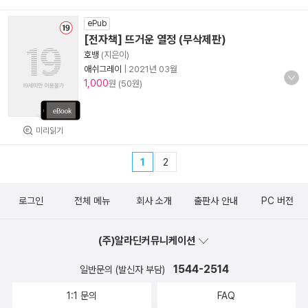
ePub
[전자책] 뜨거운 열정 (무삭제판)
호뱅
(지은이)
애쉬그레이
|
2021년 03월
1,000
원 (50원)
미리읽기
1
2
로그인
전체 메뉴
회사 소개
출판사 안내
PC 버전
(주)알라딘커뮤니케이션
1544-2514
일반문의 (발신자 부담)
1:1 문의
FAQ