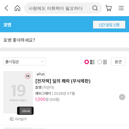
호뱅
신간 알림 신청
호뱅 좋아하세요?
옵션
표지 보기
표지 안보기
ePub
[전자책] 딜의 쾌락 (무삭제판)
호뱅
(지은이)
애쉬그레이
|
2026년 07월
1,000
원 (50원)
미리읽기