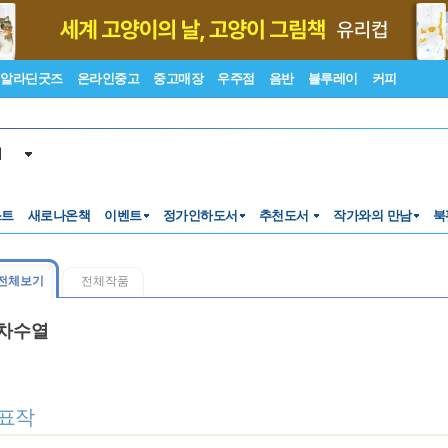
알라딘굿즈
온라인중고
중고매장
우주점
음반
블루레이
커피
서
스트
새로나온책
이벤트
정가인하도서
추천도서
작가와의 만남
북
전체보기
전체작품
차수열
표작