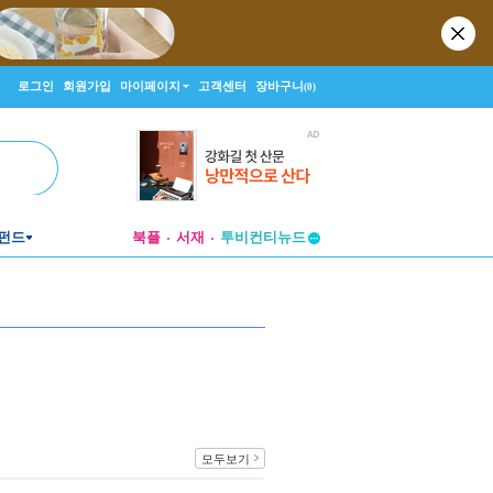
로그인
회원가입
마이페이지
고객센터
장바구니
(0)
펀드
북플
서재
투비컨티뉴드
창작플랫폼
투비컨티뉴드
모두보기