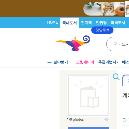
HOME
전자책
만권당
외국도서
국내도서
첫달무료
국내도
분야보기
오뒷세이아
추천마법사
베
계
대
1
/0 photos