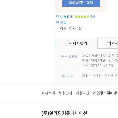
신간알리미 신청
상품평점
분류
이름:
계차수열
해외
국내저자찾기
소설
l
에세이
l
시
l
희곡
l
주제 분류별
기술
l
여행
l
예술
l
취미/
교재
l
번역
l
사진/그림
가
l
나
l
다
l
라
l
마
l
바
l
가나다별
회사소개
채용안내
이용약관
개인정보처리방
(주)알라딘커뮤니케이션