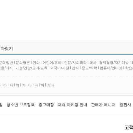
저자찾기
문학일반
l
문화평론
l
만화
l
어린이/유아
l
인문/사회과학
l
역사
l
경제경영/자기계발
l
실용/레저
l
가정/건강/요리/교육
l
외국어/사전
l
잡지
l
종교/역학
l
컴퓨터/인터넷
l
학습
사
l
아
l
자
l
차
l
카
l
타
l
파
l
하
l
기타
침
청소년 보호정책
중고매장
제휴·마케팅 안내
판매자 매니저
출판사·
고객