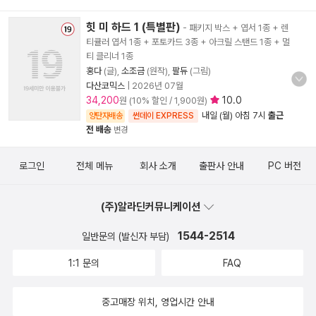
힛 미 하드 1 (특별판)
- 패키지 박스 + 엽서 1종 + 렌
티큘러 엽서 1종 + 포토카드 3종 + 아크릴 스탠드 1종 + 멀
티 클리너 1종
홍다
(글),
소조금
(원작),
팔듀
(그림)
다산코믹스
|
2026년 07월
34,200
10.0
원 (10% 할인 / 1,900원)
내일 (월) 아침 7시
출근
양탄자배송
썬데이 EXPRESS
전 배송
변경
로그인
전체 메뉴
회사 소개
출판사 안내
PC 버전
(주)알라딘커뮤니케이션
1544-2514
일반문의 (발신자 부담)
1:1 문의
FAQ
중고매장 위치, 영업시간 안내