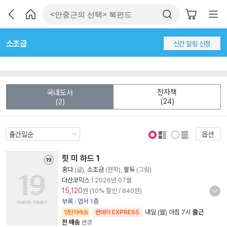
소조금
신간 알림 신청
전자책
국내도서
(24)
(2)
옵션
표지 보기
표지 안보기
힛 미 하드 1
홍다
(글),
소조금
(원작),
팔듀
(그림)
다산코믹스
|
2026년 07월
15,120
원 (10% 할인 / 840원)
부록 : 엽서 1종
내일 (월) 아침 7시
출근
양탄자배송
썬데이 EXPRESS
전 배송
변경