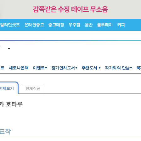
알라딘굿즈
온라인중고
중고매장
우주점
음반
블루레이
커피
서
스트
새로나온책
이벤트
정가인하도서
추천도서
작가와의 만남
북
전체보기
전체작품
카 호타루
표작