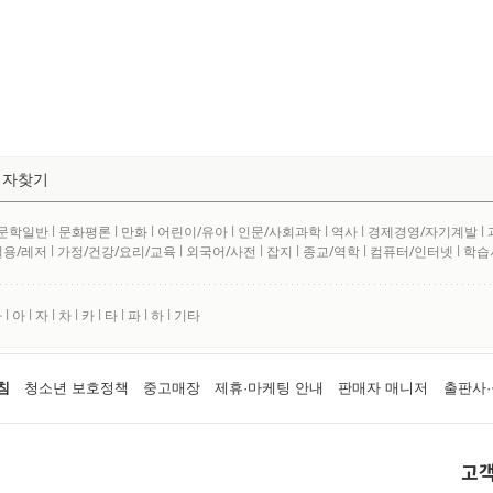
저자찾기
문학일반
l
문화평론
l
만화
l
어린이/유아
l
인문/사회과학
l
역사
l
경제경영/자기계발
l
실용/레저
l
가정/건강/요리/교육
l
외국어/사전
l
잡지
l
종교/역학
l
컴퓨터/인터넷
l
학습
사
l
아
l
자
l
차
l
카
l
타
l
파
l
하
l
기타
침
청소년 보호정책
중고매장
제휴·마케팅 안내
판매자 매니저
출판사·
고객