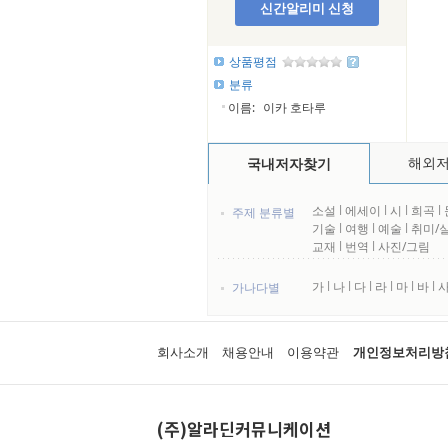
신간알리미 신청
상품평점
분류
이름:
이카 호타루
해외
국내저자찾기
소설
l
에세이
l
시
l
희곡
l
주제 분류별
기술
l
여행
l
예술
l
취미/
교재
l
번역
l
사진/그림
가
l
나
l
다
l
라
l
마
l
바
l
가나다별
회사소개
채용안내
이용약관
개인정보처리방
(주)알라딘커뮤니케이션