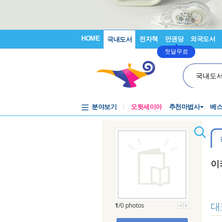
HOME
전자책
만권당
외국도서
국내도서
첫달무료
국내도
분야보기
오뒷세이아
추천마법사
베
이
대
1
/0 photos