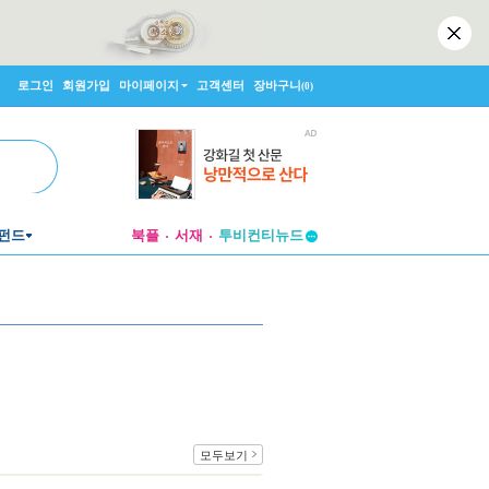
로그인
회원가입
마이페이지
고객센터
장바구니
(0)
펀드
북플
서재
투비컨티뉴드
창작플랫폼
투비컨티뉴드
모두보기