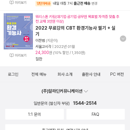
미리보기
내일 아침 7시
출근전 배송
양탄자배송
변경
워리스톤 키링(대기업·공기업·공무원 목표별 자격증 맞춤 추
천 교재 3만원 이상)
2022 무료강의 CBT 환경기능사 필기 + 실
기
이찬범
(지은이)
서울고시각
|
2022년 01월
24,300
원 (10% 할인 / 1,350원)
미리보기
절판
로그인
전체 메뉴
회사 소개
출판사 안내
PC 버전
(주)알라딘커뮤니케이션
1544-2514
일반문의 (발신자 부담)
1:1 문의
FAQ