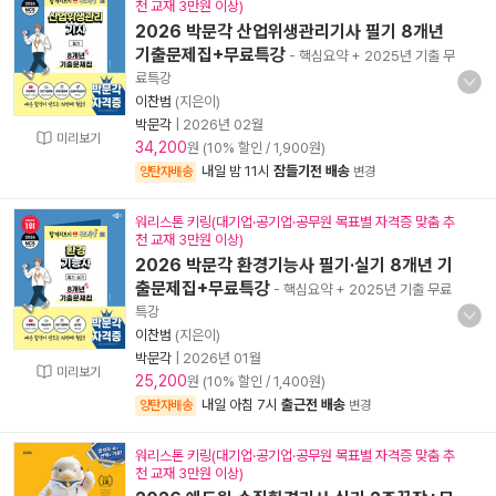
천 교재 3만원 이상)
2026 박문각 산업위생관리기사 필기 8개년
기출문제집+무료특강
- 핵심요약 + 2025년 기출 무
료특강
이찬범
(지은이)
박문각
|
2026년 02월
미리보기
34,200
원 (10% 할인 / 1,900원)
내일 밤 11시
잠들기전 배송
양탄자배송
변경
워리스톤 키링(대기업·공기업·공무원 목표별 자격증 맞춤 추
천 교재 3만원 이상)
2026 박문각 환경기능사 필기·실기 8개년 기
출문제집+무료특강
- 핵심요약 + 2025년 기출 무료
특강
이찬범
(지은이)
박문각
|
2026년 01월
미리보기
25,200
원 (10% 할인 / 1,400원)
내일 아침 7시
출근전 배송
양탄자배송
변경
워리스톤 키링(대기업·공기업·공무원 목표별 자격증 맞춤 추
천 교재 3만원 이상)