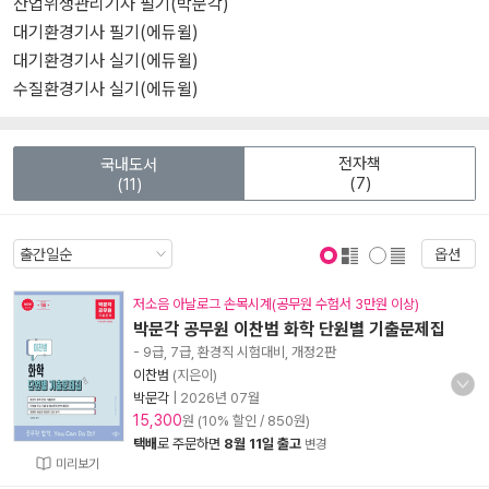
산업위생관리기사 필기(박문각)
대기환경기사 필기(에듀윌)
대기환경기사 실기(에듀윌)
수질환경기사 실기(에듀윌)
전자책
국내도서
(7)
(11)
옵션
표지 보기
표지 안보기
저소음 아날로그 손목시계(공무원 수험서 3만원 이상)
박문각 공무원 이찬범 화학 단원별 기출문제집
- 9급, 7급, 환경직 시험대비, 개정2판
이찬범
(지은이)
박문각
|
2026년 07월
15,300
원 (10% 할인 / 850원)
택배
로 주문하면
8월 11일 출고
변경
미리보기