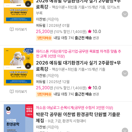
2026 에듀윌 수질환경기사 실기 2주끝장+무
료특강
- 핵심이론+최빈출 기출+15개년 기출, 암기노트
부록
이찬범
(지은이)
에듀윌
|
2026년 01월
미리보기
25,200
10.0
원 (10% 할인 / 1,400원)
내일 아침 7시
출근전 배송
양탄자배송
변경
워리스톤 키링(대기업·공기업·공무원 목표별 자격증 맞춤 추
천 교재 3만원 이상)
2026 에듀윌 대기환경기사 실기 2주끝장+무
료특강
- 핵심이론+최빈출 기출+15개년 기출
이찬범
(지은이)
에듀윌
|
2025년 12월
25,200
10.0
원 (10% 할인 / 1,400원)
미리보기
내일 아침 7시
출근전 배송
양탄자배송
변경
저소음 아날로그 손목시계(공무원 수험서 3만원 이상)
박문각 공무원 이찬범 환경공학 단원별 기출문
제집
- 9급, 7급, 환경직 시험대비
이찬범
(지은이)