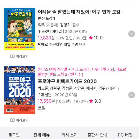
어려울 줄 알았는데 재밌어! 야구 만화 도감
-
반전 도감 1
익뚜
(지은이),
김양희
(감수)
후즈갓마이테일
|
2022년 06월
17,820
10.0
원 (10% 할인 / 990원)
택배
로 주문하면
내일
수령
변경
미리보기
웰니스 여름 리추얼 + 에그 트레이. 사우나 빗 키링. 레트로
물병(이벤트 도서 2만원 이상)
프로야구 퍼펙트가이드 2020
박노준
,
장원구
,
김정준
,
장강훈
,
배지헌
,
익뚜
(지은이)
스페셜원
|
2020년 03월
17,550
9.0
원 (10% 할인 / 970원)
품절
미리보기
로그인
전체 메뉴
회사 소개
출판사 안내
PC 버전