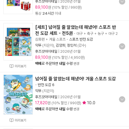
후즈갓마이테일
|
2026년 01월
89,100
원 (10% 할인 / 990원)
통상
24시간
이내
[세트] 넘어질 줄 알았는데 해냈어! 스포츠 반
전 도감 세트 - 전5권
- 야구 + 축구 + 농구 + 야구 2
심화편 + 겨울 스포츠
-
스포츠 반전 도감
익뚜
(지은이),
김양희
,
장민석
(감수)
후즈갓마이테일
|
2026년 01월
89,100
원 (10% 할인 / 4,950원)
택배
로 주문하면
내일
수령
변경
미리보기
넘어질 줄 알았는데 해냈어! 겨울 스포츠 도감
-
반전 도감 6
익뚜
(지은이)
후즈갓마이테일
|
2026년 01월
17,820
10.0
원 (10% 할인 / 990원)
택배
로 주문하면
내일
수령
변경
미리보기