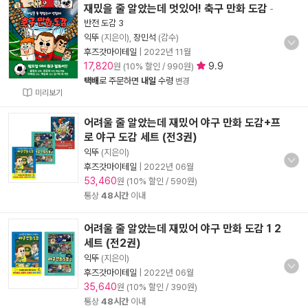
재밌을 줄 알았는데 멋있어! 축구 만화 도감
-
반전 도감 3
익뚜
(지은이),
장민석
(감수)
후즈갓마이테일
|
2022년 11월
17,820
9.9
원 (10% 할인 / 990원)
택배
로 주문하면
내일
수령
변경
미리보기
어려울 줄 알았는데 재밌어 야구 만화 도감+프
로 야구 도감 세트 (전3권)
익뚜
(지은이)
후즈갓마이테일
|
2022년 06월
53,460
원 (10% 할인 / 590원)
통상
48시간
이내
어려울 줄 알았는데 재밌어 야구 만화 도감 1 2
세트 (전2권)
익뚜
(지은이)
후즈갓마이테일
|
2022년 06월
35,640
원 (10% 할인 / 390원)
통상
48시간
이내