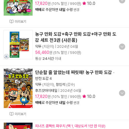
17,820
10.0
원 (10% 할인 / 990원)
택배
로 주문하면
내일
수령
변경
미리보기
농구 만화 도감+축구 만화 도감+야구 만화 도
감 세트 전3권 (사은품)
익뚜
(지은이)
|
2024년 04월
56,460
원 (5% 할인 / 590원)
통상
24시간
이내
단순할 줄 알았는데 짜릿해! 농구 만화 도감
-
반전 도감 4
익뚜
(지은이),
장민석
(감수)
후즈갓마이테일
|
2024년 04월
17,820
10.0
원 (10% 할인 / 990원)
택배
로 주문하면
내일
수령
변경
미리보기
피너츠 콤팩트 파우치 (택 1, 대상도서 1만 원 이상)