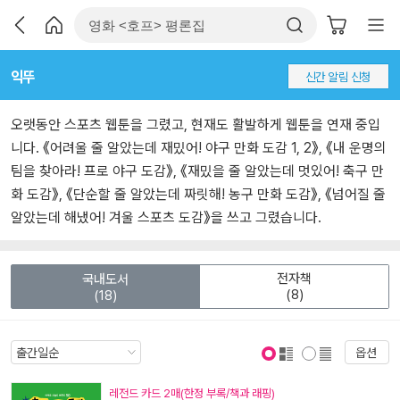
익뚜
신간 알림 신청
오랫동안 스포츠 웹툰을 그렸고, 현재도 활발하게 웹툰을 연재 중입
니다. 《어려울 줄 알았는데 재밌어! 야구 만화 도감 1, 2》, 《내 운명의
팀을 찾아라! 프로 야구 도감》, 《재밌을 줄 알았는데 멋있어! 축구 만
화 도감》, 《단순할 줄 알았는데 짜릿해! 농구 만화 도감》, 《넘어질 줄
알았는데 해냈어! 겨울 스포츠 도감》을 쓰고 그렸습니다.
전자책
국내도서
(8)
(18)
옵션
표지 보기
표지 안보기
레전드 카드 2매(한정 부록/책과 래핑)