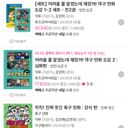
[세트] 어려울 줄 알았는데 재밌어! 야구 만화
도감 1~2 세트 - 전2권
-
반전 도감
익뚜
(지은이),
김양희
(감수)
후즈갓마이테일
|
2025년 08월
35,640
원 (10% 할인 / 1,980원)
택배
로 주문하면
내일
수령
변경
미리보기
피너츠 콤팩트 파우치 (택 1, 대상도서 1만 원 이상)
어려울 줄 알았는데 재밌어! 야구 만화 도감 2 :
심화편
-
반전 도감 5
익뚜
(지은이),
김양희
(감수)
후즈갓마이테일
|
2025년 08월
17,820
9.8
원 (10% 할인 / 990원)
택배
로 주문하면
내일
수령
변경
미리보기
킥킥! 진짜 웃긴 축구 만화 : 상식 편
-
진짜 웃긴
축구 만화
익뚜
(지은이),
김진짜(김찬희)
(원작)
지구별아이
|
2025년 07월