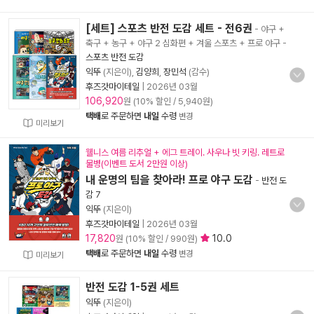
[세트] 스포츠 반전 도감 세트 - 전6권
- 야구 +
축구 + 농구 + 야구 2 심화편 + 겨울 스포츠 + 프로 야구
-
스포츠 반전 도감
익뚜
(지은이),
김양희
,
장민석
(감수)
후즈갓마이테일
|
2026년 03월
106,920
원 (10% 할인 / 5,940원)
택배
로 주문하면
내일
수령
변경
미리보기
웰니스 여름 리추얼 + 에그 트레이. 사우나 빗 키링. 레트로
물병(이벤트 도서 2만원 이상)
내 운명의 팀을 찾아라! 프로 야구 도감
-
반전 도
감 7
익뚜
(지은이)
후즈갓마이테일
|
2026년 03월
17,820
10.0
원 (10% 할인 / 990원)
택배
로 주문하면
내일
수령
변경
미리보기
반전 도감 1-5권 세트
익뚜
(지은이)