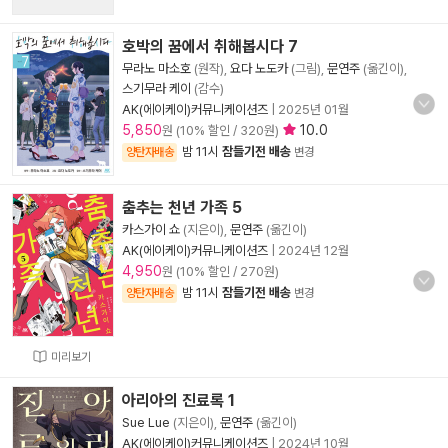
호박의 꿈에서 취해봅시다 7
무라노 마소호
(원작),
요다 노도카
(그림),
문연주
(옮긴이),
스기무라 케이
(감수)
AK(에이케이)커뮤니케이션즈
|
2025년 01월
5,850
10.0
원 (10% 할인 / 320원)
밤 11시
잠들기전 배송
양탄자배송
변경
춤추는 천년 가족 5
카스가이 쇼
(지은이),
문연주
(옮긴이)
AK(에이케이)커뮤니케이션즈
|
2024년 12월
4,950
원 (10% 할인 / 270원)
밤 11시
잠들기전 배송
양탄자배송
변경
미리보기
아리아의 진료록 1
Sue Lue
(지은이),
문연주
(옮긴이)
AK(에이케이)커뮤니케이션즈
|
2024년 10월