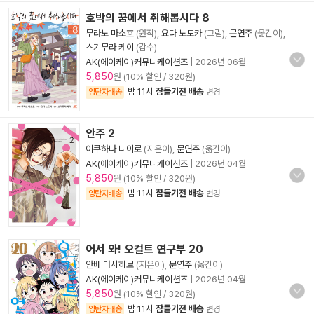
호박의 꿈에서 취해봅시다 8
무라노 마소호
(원작),
요다 노도카
(그림),
문연주
(옮긴이),
스기무라 케이
(감수)
AK(에이케이)커뮤니케이션즈
|
2026년 06월
5,850
원 (10% 할인 / 320원)
밤 11시
잠들기전 배송
양탄자배송
변경
안주 2
이쿠하나 니이로
(지은이),
문연주
(옮긴이)
AK(에이케이)커뮤니케이션즈
|
2026년 04월
5,850
원 (10% 할인 / 320원)
밤 11시
잠들기전 배송
양탄자배송
변경
어서 와! 오컬트 연구부 20
안베 마사히로
(지은이),
문연주
(옮긴이)
AK(에이케이)커뮤니케이션즈
|
2026년 04월
5,850
원 (10% 할인 / 320원)
밤 11시
잠들기전 배송
양탄자배송
변경