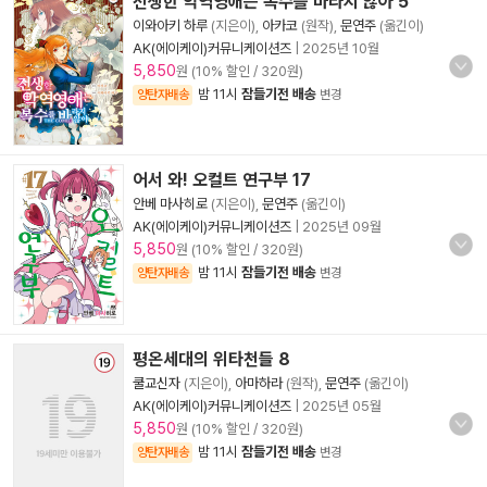
전생한 악역영애는 복수를 바라지 않아 5
이와아키 하루
(지은이),
아카코
(원작),
문연주
(옮긴이)
AK(에이케이)커뮤니케이션즈
|
2025년 10월
5,850
원 (10% 할인 / 320원)
밤 11시
잠들기전 배송
양탄자배송
변경
어서 와! 오컬트 연구부 17
안베 마사히로
(지은이),
문연주
(옮긴이)
AK(에이케이)커뮤니케이션즈
|
2025년 09월
5,850
원 (10% 할인 / 320원)
밤 11시
잠들기전 배송
양탄자배송
변경
평온세대의 위타천들 8
쿨교신자
(지은이),
아마하라
(원작),
문연주
(옮긴이)
AK(에이케이)커뮤니케이션즈
|
2025년 05월
5,850
원 (10% 할인 / 320원)
밤 11시
잠들기전 배송
양탄자배송
변경