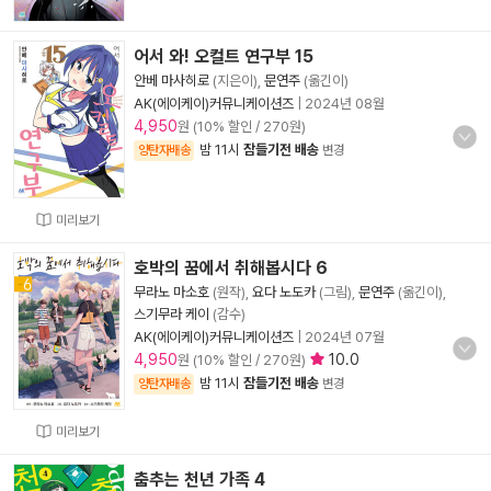
어서 와! 오컬트 연구부 15
안베 마사히로
(지은이),
문연주
(옮긴이)
AK(에이케이)커뮤니케이션즈
|
2024년 08월
4,950
원 (10% 할인 / 270원)
밤 11시
잠들기전 배송
양탄자배송
변경
미리보기
호박의 꿈에서 취해봅시다 6
무라노 마소호
(원작),
요다 노도카
(그림),
문연주
(옮긴이),
스기무라 케이
(감수)
AK(에이케이)커뮤니케이션즈
|
2024년 07월
4,950
10.0
원 (10% 할인 / 270원)
밤 11시
잠들기전 배송
양탄자배송
변경
미리보기
춤추는 천년 가족 4