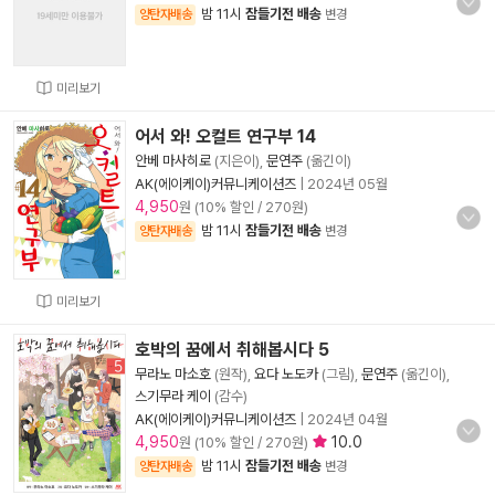
밤 11시
잠들기전 배송
양탄자배송
변경
미리보기
어서 와! 오컬트 연구부 14
안베 마사히로
(지은이),
문연주
(옮긴이)
AK(에이케이)커뮤니케이션즈
|
2024년 05월
4,950
원 (10% 할인 / 270원)
밤 11시
잠들기전 배송
양탄자배송
변경
미리보기
호박의 꿈에서 취해봅시다 5
무라노 마소호
(원작),
요다 노도카
(그림),
문연주
(옮긴이),
스기무라 케이
(감수)
AK(에이케이)커뮤니케이션즈
|
2024년 04월
4,950
10.0
원 (10% 할인 / 270원)
밤 11시
잠들기전 배송
양탄자배송
변경