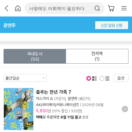
문연주
신간 알림 신청
전자책
국내도서
(1)
(54)
옵션
표지 보기
표지 안보기
춤추는 천년 가족 7
카스가이 쇼
(지은이),
문연주
(옮긴이)
AK(에이케이)커뮤니케이션즈
|
2026년 08월
5,850
원 (10% 할인 / 320원)
택배
로 주문하면
8월 11일 출고
변경