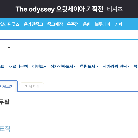
알라딘굿즈
온라인중고
중고매장
우주점
음반
블루레이
커피
서
스트
새로나온책
이벤트
정가인하도서
추천도서
작가와의 만남
북
전체보기
전체작품
두팔
표작