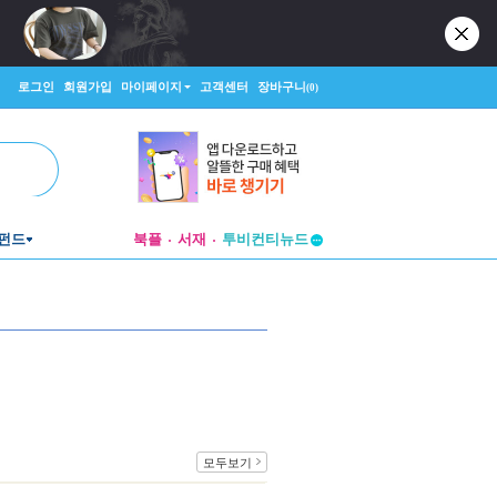
로그인
회원가입
마이페이지
고객센터
장바구니
(0)
펀드
북플
서재
투비컨티뉴드
창작플랫폼
투비컨티뉴드
모두보기