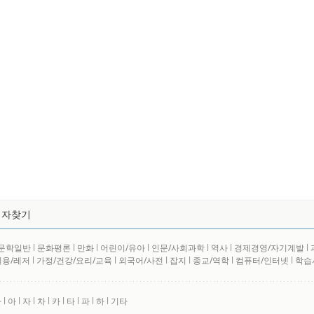
저자찾기
문학일반
l
문화평론
l
만화
l
어린이/유아
l
인문/사회과학
l
역사
l
경제경영/자기계발
l
실용/레저
l
가정/건강/요리/교육
l
외국어/사전
l
잡지
l
종교/역학
l
컴퓨터/인터넷
l
학습
사
l
아
l
자
l
차
l
카
l
타
l
파
l
하
l
기타