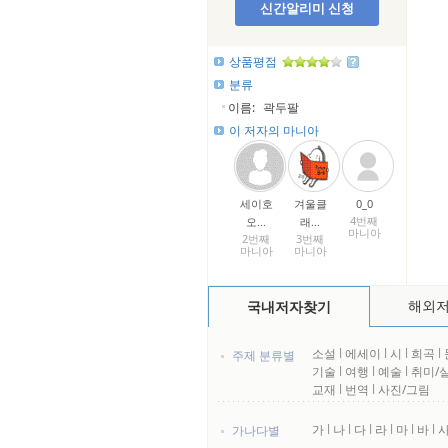
신간알리미 신청
상품평점
분류
이름:
곽두팔
이 저자의 마니아
세이호
겨울클
0_0
4번째
오...
래...
마니아
2번째
3번째
마니아
마니아
해외
국내저자찾기
소설
l
에세이
l
시
l
희곡
l
주제 분류별
기술
l
여행
l
예술
l
취미/
교재
l
번역
l
사진/그림
가
l
나
l
다
l
라
l
마
l
바
l
가나다별