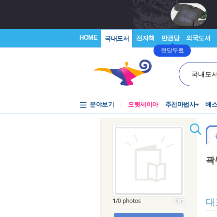
HOME
전자책
만권당
외국도서
국내도서
첫달무료
국내도
분야보기
오뒷세이아
추천마법사
베
곽
대
1
/0 photos