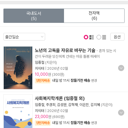
전자책
국내도서
(6)
(5)
옵션
표지 보기
표지 안보기
노년의 고독을 자유로 바꾸는 기술
- 혼자 있는 시
간이 두려운 당신에게 건네는 마음 돌봄 에세이
임중철
(지은이)
지식터
|
2026년 02월
10,000
원 (300원)
내일 밤 11시
잠들기전 배송
양탄자배송
변경
사회복지학개론 (임중철 외)
임중철
,
주경희
,
김성원
,
김학재
,
이은진
,
김지혜
(지은이)
지식터
|
2026년 02월
23,000
원 (690원)
내일 밤 11시
잠들기전 배송
양탄자배송
변경