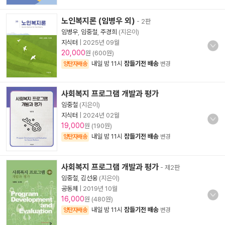
노인복지론 (임병우 외)
- 2판
임병우
,
임중철
,
주경희
(지은이)
지식터
|
2025년 09월
20,000
원 (600원)
내일 밤 11시
잠들기전 배송
양탄자배송
변경
사회복지 프로그램 개발과 평가
임중철
(지은이)
지식터
|
2024년 02월
19,000
원 (190원)
내일 밤 11시
잠들기전 배송
양탄자배송
변경
사회복지 프로그램 개발과 평가
- 제2판
임중철
,
김선웅
(지은이)
공동체
|
2019년 10월
16,000
원 (480원)
내일 밤 11시
잠들기전 배송
양탄자배송
변경