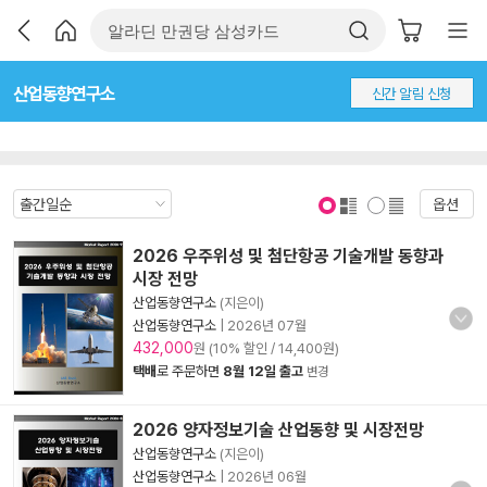
산업동향연구소
신간 알림 신청
옵션
표지 보기
표지 안보기
2026 우주위성 및 첨단항공 기술개발 동향과
시장 전망
산업동향연구소
(지은이)
산업동향연구소
|
2026년 07월
432,000
원 (10% 할인 / 14,400원)
택배
로 주문하면
8월 12일 출고
변경
2026 양자정보기술 산업동향 및 시장전망
산업동향연구소
(지은이)
산업동향연구소
|
2026년 06월