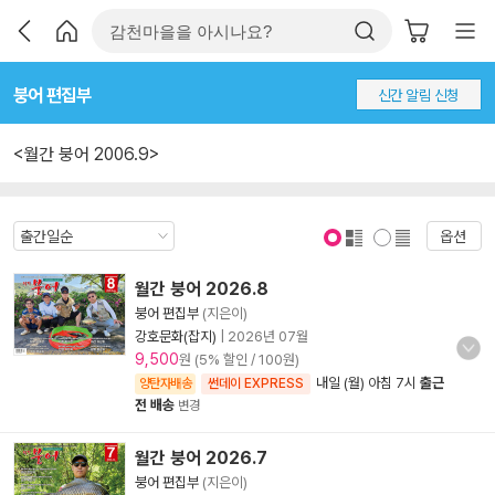
붕어 편집부
신간 알림 신청
<월간 붕어 2006.9>
옵션
표지 보기
표지 안보기
월간 붕어 2026.8
붕어 편집부
(지은이)
강호문화(잡지)
|
2026년 07월
9,500
원 (5% 할인 / 100원)
내일 (월) 아침 7시
출근
양탄자배송
썬데이 EXPRESS
전 배송
변경
월간 붕어 2026.7
붕어 편집부
(지은이)