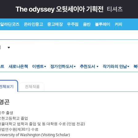
알라딘굿즈
온라인중고
중고매장
우주점
음반
블루레이
커피
서
스트
새로나온책
이벤트
정가인하도서
추천도서
작가와의 만남
북
전체보기
전체작품
영곤
제주 출생
오현고등학교 졸업
서울대학교 법학과 졸업 및 동 대학원 수료 (민법 전공)
사법연수원(제30기) 수료
iversity of Washington (Visiting Scholar)