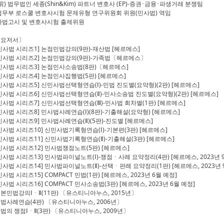
(前) 법무법인 세종(Shin&Kim) 파트너 변호사 (EP)-증권･금융･파생거래 분쟁팀
법무부 로스쿨 변호사시험 문제유형 연구위원회 위원(민사법) 역임
사법고시 및 변호사시험 출제위원
주요저서〕
민사법 시리즈1] 논점민법강의(9판)-재산법 [헤르메스]
민사법 시리즈2] 논점민법강의(9판)-가족법〔헤르메스〕
민사법 시리즈3] 논점민사소송법(8판)〔헤르메스]
민사법 시리즈4] 논점민사집행법(5판) [헤르메스]
민사법 시리즈5] 신민사법선택형연습(Ⅰ)-민법 진도별(요약형)(2판) [헤르메스]
민사법 시리즈6] 신민사법선택형연습(Ⅱ)-민사소송법 진도별(요약형)(2판) [헤르메스]
민사법 시리즈7] 신민사법선택형연습(Ⅲ)-민사법 회차별(1판) [헤르메스]
민사법 시리즈8] 민사법사례연습(Ⅰ)(8판)-기출해설(요약형) [헤르메스]
민사법 시리즈9] 민사법사례연습(Ⅱ)(5판)-진도별 [헤르메스]
민사법 시리즈10] 신민사법기록형연습(Ⅰ)-기본편(3판) [헤르메스]
민사법 시리즈11] 신민사법기록형연습(Ⅱ)-기출해설(3판) [헤르메스]
민사법 시리즈12] 민사법쟁점노트(5판) [헤르메스]
민사법 시리즈13] 민사법파이널노트(Ⅰ)-쟁점ㆍ사례 요약정리(4판) [헤르메스, 2023년 
민사법 시리즈14] 민사법파이널노트(Ⅱ)-선택ㆍ판례 요약정리(1판) [헤르메스, 2023년 
민사법 시리즈15] COMPACT 민법(1판) [헤르메스, 2023년 6월 예정]
민사법 시리즈16] COMPACT 민사소송법(3판) [헤르메스, 2023년 6월 예정]
본민법강의ⅠㆍⅡ(11판) 〔유스티니아누스, 2015년〕
법사례연습(4판) 〔유스티니아누스, 2006년〕
법의 쟁점ⅠㆍⅡ(3판) 〔유스티니아누스, 2009년〕