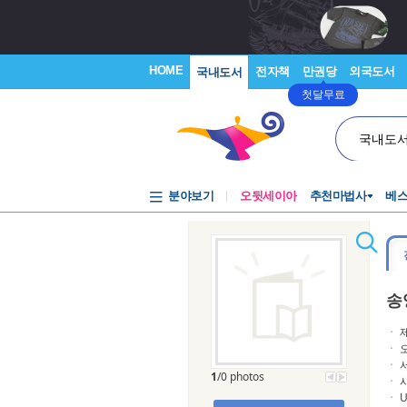
HOME
전자책
만권당
외국도서
국내도서
첫달무료
국내도
분야보기
오뒷세이아
추천마법사
베
송
ㆍ 
ㆍ 
ㆍ 
1
/0 photos
ㆍ 
ㆍ Un