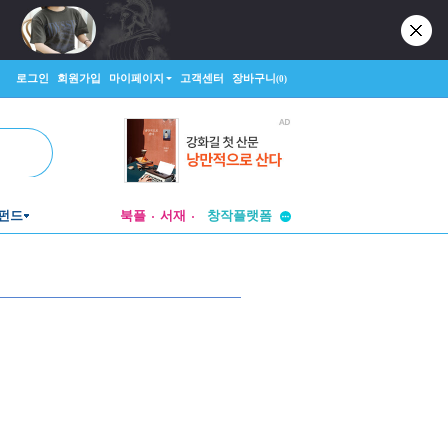
로그인
회원가입
마이페이지
고객센터
장바구니
(0)
투비컨티뉴드
펀드
북플
서재
창작플랫폼
투비컨티뉴드