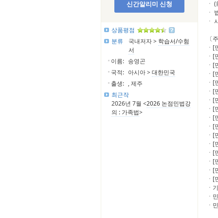
신간알리미 신청
ㆍ 
ㆍ 
ㆍ 
상품평점
〔
분류
국내저자 >
학습서/수험
ㆍ[
서
ㆍ[
이름:
송영곤
ㆍ[
국적:
아시아 >
대한민국
ㆍ[
ㆍ[
출생:
, 제주
ㆍ[
최근작
ㆍ[
2026년 7월 <
2026 논점민법강
ㆍ[
의 : 가족법
>
ㆍ[
ㆍ[
ㆍ[
ㆍ[
ㆍ[
ㆍ[
ㆍ[
ㆍ[
ㆍ기
ㆍ민
ㆍ민