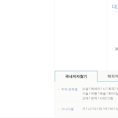
대
2
해외
국내저자찾기
소설
l
에세이
l
시
l
희곡
l
주제 분류별
기술
l
여행
l
예술
l
취미/
교재
l
번역
l
사진/그림
가
l
나
l
다
l
라
l
마
l
바
l
가나다별