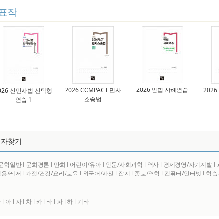
표작
2026 민법 사례연습
2026 COMPACT 민사
202
026 신민사법 선택형
소송법
연습 1
저자찾기
문학일반
l
문화평론
l
만화
l
어린이/유아
l
인문/사회과학
l
역사
l
경제경영/자기계발
l
실용/레저
l
가정/건강/요리/교육
l
외국어/사전
l
잡지
l
종교/역학
l
컴퓨터/인터넷
l
학습
사
l
아
l
자
l
차
l
카
l
타
l
파
l
하
l
기타