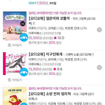
1,500
대여가
원,
90일
알라딘 뷰어앱에서만 이용 가능한 도서 입니다.
[오디오북] 얼큰이와 코뿔이
-
지식 그림책 (오디오
북) 2
이루리
(지은이),
고마운
(그림),
박성영
,
민아
(낭독)
이루리북스
|
2025년 03월
10,500
10.0
원 (520원)
30%
종이책 정가 대비
할인
미리읽기
[오디오북] 지구인에게
-
그래픽 노블 (오디오북) 1
이루리
(지은이),
모지애
(그림),
박성영
,
민아
(낭독)
이루리북스
|
2025년 03월
13,300
9.8
원 (660원)
30%
종이책 정가 대비
할인
미리읽기
알라딘 뷰어앱에서만 이용 가능한 도서 입니다.
[오디오북] 소방 전하 엄지척
-
미소 그림책 (오디
오북) 6
이루리
(지은이),
이은혜
,
이신혜
(그림),
박성영
,
민아
(낭독)