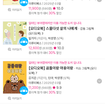
이루리북스
|
2025년 03월
11,900
10.0
원 (590원)
미리읽기
30%
종이책 정가 대비
할인
알라딘 뷰어앱에서만 이용 가능한 도서 입니다.
[오디오북] 스물다섯 살의 나에게
-
감동 그림책
(오디오북) 3
밑가지
(지은이),
박성영
(낭독)
이루리북스
|
2025년 03월
12,600
10.0
원 (630원)
미리읽기
30%
종이책 정가 대비
할인
알라딘 뷰어앱에서만 이용 가능한 도서 입니다.
[오디오북] 곰돌이랑 야옹이랑
-
미소 그림책 (오디
오북) 7
김지은
(지은이),
민아
,
박성영
(낭독)
이루리북스
|
2025년 03월
11,200
9.9
원 (560원)
30%
종이책 정가 대비
할인
미리읽기