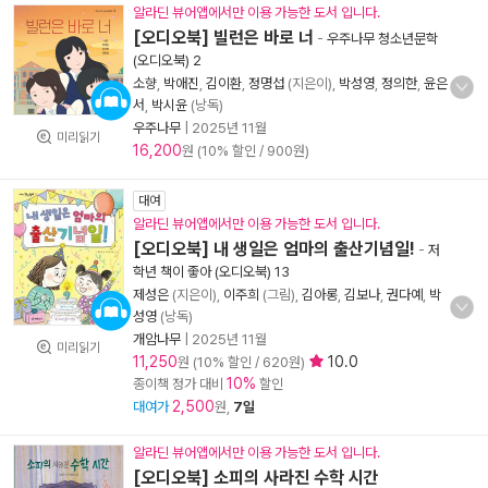
알라딘 뷰어앱에서만 이용 가능한 도서 입니다.
[오디오북] 빌런은 바로 너
-
우주나무 청소년문학
(오디오북) 2
소향
,
박애진
,
김이환
,
정명섭
(지은이),
박성영
,
정의한
,
윤은
서
,
박시윤
(낭독)
우주나무
|
2025년 11월
미리읽기
16,200
원 (10% 할인 / 900원)
대여
알라딘 뷰어앱에서만 이용 가능한 도서 입니다.
[오디오북] 내 생일은 엄마의 출산기념일!
-
저
학년 책이 좋아 (오디오북) 13
제성은
(지은이),
이주희
(그림),
김아롱
,
김보나
,
권다예
,
박
성영
(낭독)
개암나무
|
2025년 11월
미리읽기
11,250
10.0
원 (10% 할인 / 620원)
10%
종이책 정가 대비
할인
2,500
대여가
원,
7일
알라딘 뷰어앱에서만 이용 가능한 도서 입니다.
[오디오북] 소피의 사라진 수학 시간