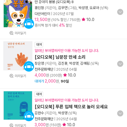
만 강아지 봉봉 (오디오북) 8
홍민정
(지은이),
김무연
(그림),
박성영
,
오로아
(낭독)
다산어린이
|
2025년 07월
13,500
10.0
원 (10% 할인 / 750원)
4%
종이책 정가 대비
할인
미리읽기
대여
알라딘 뷰어앱에서만 이용 가능한 도서 입니다.
[오디오북] 남문장 만세 소리
장은영
(지은이),
김진홍
,
박성영
,
김예림
(낭독)
전주문화재단
|
2025년 04월
4,000
10.0
원 (200원)
미리읽기
2,000
대여가
원,
90일
대여
알라딘 뷰어앱에서만 이용 가능한 도서 입니다.
[오디오북] 푸른 입체 책으로 놀러 오세요
김완수
(지은이),
박성영
(낭독)
전주문화재단
|
2025년 04월
3,000
10.0
원 (150원)
미리읽기