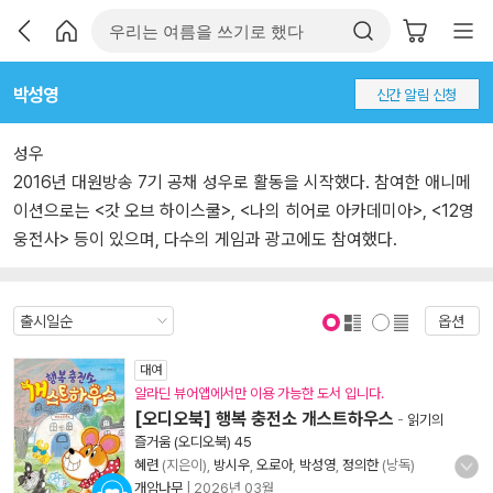
박성영
신간 알림 신청
성우
2016년 대원방송 7기 공채 성우로 활동을 시작했다. 참여한 애니메
이션으로는 <갓 오브 하이스쿨>, <나의 히어로 아카데미아>, <12영
웅전사> 등이 있으며, 다수의 게임과 광고에도 참여했다.
옵션
표지 보기
표지 안보기
대여
알라딘 뷰어앱에서만 이용 가능한 도서 입니다.
[오디오북] 행복 충전소 개스트하우스
-
읽기의
즐거움 (오디오북) 45
혜련
(지은이),
방시우
,
오로아
,
박성영
,
정의한
(낭독)
개암나무
|
2026년 03월