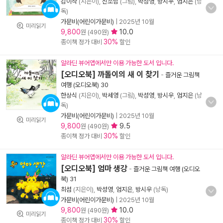
김이삭
(지은이),
신소담
(그림),
박성영
,
방시우
,
엄지은
(낭
독)
가문비(어린이가문비)
|
2025년 10월
미리읽기
9,800
10.0
원 (490원)
30%
종이책 정가 대비
할인
알라딘 뷰어앱에서만 이용 가능한 도서 입니다.
[오디오북] 까돌이의 새 이 찾기
-
즐거운 그림책
여행 (오디오북) 30
한상식
(지은이),
박세영
(그림),
박성영
,
방시우
,
엄지은
(낭
독)
가문비(어린이가문비)
|
2025년 10월
미리읽기
9,800
9.5
원 (490원)
30%
종이책 정가 대비
할인
알라딘 뷰어앱에서만 이용 가능한 도서 입니다.
[오디오북] 엄마 생강
-
즐거운 그림책 여행 (오디오
북) 31
최섬
(지은이),
박성영
,
엄지은
,
방시우
(낭독)
가문비(어린이가문비)
|
2025년 10월
9,800
10.0
원 (490원)
미리읽기
30%
종이책 정가 대비
할인