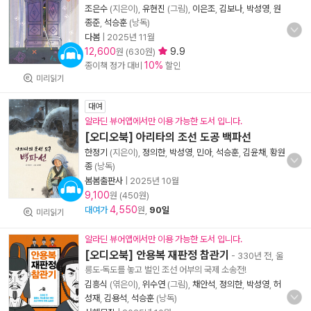
조은수
(지은이),
유현진
(그림),
이은조
,
김보나
,
박성영
,
원
종준
,
석승훈
(낭독)
다봄
|
2025년 11월
12,600
9.9
원 (630원)
10%
종이책 정가 대비
할인
미리읽기
대여
알라딘 뷰어앱에서만 이용 가능한 도서 입니다.
[오디오북] 아리타의 조선 도공 백파선
한정기
(지은이),
정의한
,
박성영
,
민아
,
석승훈
,
김윤채
,
황원
종
(낭독)
봄봄출판사
|
2025년 10월
9,100
원 (450원)
4,550
대여가
원,
90일
미리읽기
알라딘 뷰어앱에서만 이용 가능한 도서 입니다.
[오디오북] 안용복 재판정 참관기
- 330년 전, 울
릉도·독도를 놓고 벌인 조선 어부의 국제 소송전!
김흥식
(엮은이),
위수연
(그림),
채안석
,
정의한
,
박성영
,
허
성재
,
김용석
,
석승훈
(낭독)