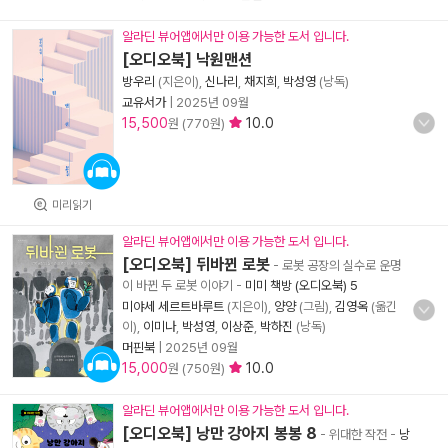
알라딘 뷰어앱에서만 이용 가능한 도서 입니다.
[오디오북] 낙원맨션
방우리
(지은이),
신나리
,
채지희
,
박성영
(낭독)
교유서가
|
2025년 09월
15,500
10.0
원 (770원)
미리읽기
알라딘 뷰어앱에서만 이용 가능한 도서 입니다.
[오디오북] 뒤바뀐 로봇
- 로봇 공장의 실수로 운명
이 바뀐 두 로봇 이야기
-
미미 책방 (오디오북) 5
미야세 세르트바루트
(지은이),
양양
(그림),
김영옥
(옮긴
이),
이미나
,
박성영
,
이상준
,
박하진
(낭독)
머핀북
|
2025년 09월
15,000
10.0
원 (750원)
알라딘 뷰어앱에서만 이용 가능한 도서 입니다.
[오디오북] 낭만 강아지 봉봉 8
- 위대한 작전
-
낭