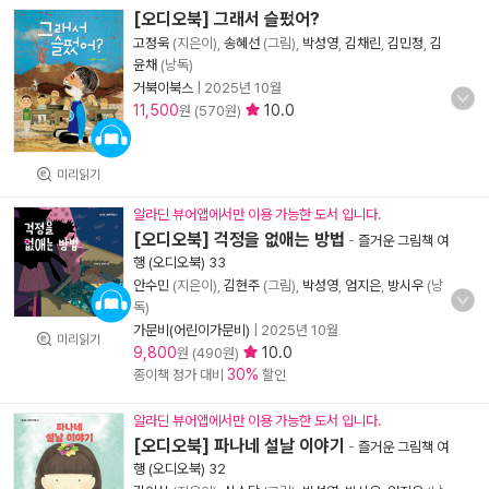
[오디오북] 그래서 슬펐어?
고정욱
(지은이),
송혜선
(그림),
박성영
,
김채린
,
김민정
,
김
윤채
(낭독)
거북이북스
|
2025년 10월
11,500
10.0
원 (570원)
미리읽기
알라딘 뷰어앱에서만 이용 가능한 도서 입니다.
[오디오북] 걱정을 없애는 방법
-
즐거운 그림책 여
행 (오디오북) 33
안수민
(지은이),
김현주
(그림),
박성영
,
엄지은
,
방시우
(낭
독)
가문비(어린이가문비)
|
2025년 10월
미리읽기
9,800
10.0
원 (490원)
30%
종이책 정가 대비
할인
알라딘 뷰어앱에서만 이용 가능한 도서 입니다.
[오디오북] 파나네 설날 이야기
-
즐거운 그림책 여
행 (오디오북) 32