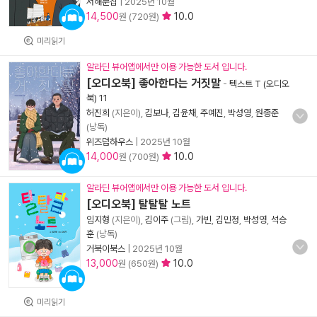
서해문집
|
2025년 10월
14,500
10.0
원 (720원)
미리읽기
알라딘 뷰어앱에서만 이용 가능한 도서 입니다.
[오디오북] 좋아한다는 거짓말
-
텍스트 T (오디오
북) 11
허진희
(지은이),
김보나
,
김윤채
,
주예진
,
박성영
,
원종준
(낭독)
위즈덤하우스
|
2025년 10월
14,000
10.0
원 (700원)
알라딘 뷰어앱에서만 이용 가능한 도서 입니다.
[오디오북] 탈탈탈 노트
임지형
(지은이),
김이주
(그림),
가빈
,
김민정
,
박성영
,
석승
훈
(낭독)
거북이북스
|
2025년 10월
13,000
10.0
원 (650원)
미리읽기