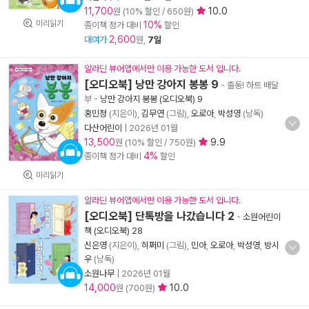
11,700
10.0
원 (10% 할인 / 650원)
미리읽기
10%
종이책 정가 대비
할인
2,600
대여가
원,
7일
알라딘 뷰어앱에서만 이용 가능한 도서 입니다.
[오디오북] 낭만 강아지 봉봉 9
- 출동! 하트 배달
부
-
낭만 강아지 봉봉 (오디오북) 9
홍민정
(지은이),
김무연
(그림),
오로아
,
박성영
(낭독)
다산어린이
|
2026년 01월
13,500
9.9
원 (10% 할인 / 750원)
4%
종이책 정가 대비
할인
미리읽기
알라딘 뷰어앱에서만 이용 가능한 도서 입니다.
[오디오북] 단톡방을 나갔습니다 2
-
소원어린이
책 (오디오북) 28
신은영
(지은이),
히쩌미
(그림),
민아
,
오로아
,
박성영
,
방시
우
(낭독)
소원나무
|
2026년 01월
14,000
10.0
원 (700원)