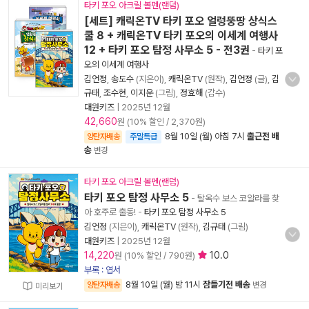
타키 포오 아크릴 볼펜(랜덤)
[세트] 캐릭온TV 타키 포오 얼렁뚱땅 상식스
쿨 8 + 캐릭온TV 타키 포오의 이세계 여행사
12 + 타키 포오 탐정 사무소 5 - 전3권
-
타키 포
오의 이세계 여행사
김언정
,
송도수
(지은이),
캐릭온TV
(원작),
김언정
(글),
김
규태
,
조수현
,
이지운
(그림),
정효해
(감수)
대원키즈
|
2025년 12월
42,660
원 (10% 할인 / 2,370원)
8월 10일 (월) 아침 7시
출근전 배
양탄자배송
주말특급
송
변경
타키 포오 아크릴 볼펜(랜덤)
타키 포오 탐정 사무소 5
- 탈옥수 보스 코알라를 찾
아 호주로 출동!
-
타키 포오 탐정 사무소 5
김언정
(지은이),
캐릭온TV
(원작),
김규태
(그림)
대원키즈
|
2025년 12월
14,220
10.0
원 (10% 할인 / 790원)
부록 : 엽서
8월 10일 (월) 밤 11시
잠들기전 배송
양탄자배송
변경
미리보기