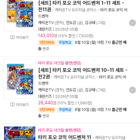
[세트] 타키 포오 코믹 어드벤처 1~11 세트 -
전11권
- 캐릭온TV 오리지널 코믹스
-
타키 포오 코믹 어
드벤처
캐릭온TV
(원작),
안도감
(글),
김규태
(그림)
대원키즈
|
2026년 05월
143,010
원 (10% 할인 / 7,920원)
미리보기
8월 10일 (월) 아침 7시
출근전 배
양탄자배송
주말특급
송
변경
타키 포오 아크릴 볼펜(랜덤)
[세트] 타키 포오 코믹 어드벤처 10~11 세트 -
전2권
- 캐릭온TV 오리지널 코믹스
-
타키 포오 코믹 어
드벤처
캐릭온TV
(원작),
안도감
(글),
김규태
(그림)
대원키즈
|
2026년 05월
28,440
원 (10% 할인 / 1,580원)
미리보기
8월 10일 (월) 아침 7시
출근전 배
양탄자배송
주말특급
송
변경
타키 포오 아크릴 볼펜(랜덤)
타키 포오 코믹 어드벤처 11
- 캐릭온TV 오리지널