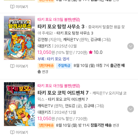
미리보기
타키 포오 아크릴 볼펜(랜덤)
타키 포오 탐정 사무소 3
- 중국에서 탈출한 용을 찾
아 주세요!
-
타키 포오 탐정 사무소 3
김언정
(지은이),
캐릭온TV
(원작),
김규태
(그림)
대원키즈
|
2025년 02월
13,050
10.0
원 (10% 할인 / 720원)
부록 : 타키 포오 엽서
8월 10일 (월) 아침 7시
출근전 배
양탄자배송
주말특급
미리보기
송
변경
타키 포오 아크릴 볼펜(랜덤)
타키 포오 코믹 어드벤처 7
- 캐릭온TV 오리지널 코
믹스
-
타키 포오 코믹 어드벤처 7
캐릭온TV
(원작),
안도감
(글),
김규태
(그림)
대원키즈
|
2024년 12월
13,050
원 (10% 할인 / 720원)
8월 10일 (월) 밤 11시
잠들기전 배송
양탄자배송
변경
미리보기