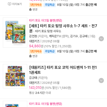
미리보기
8월 10일 (월) 아침 7시
출근전 배
양탄자배송
주말특급
송
변경
타키 포오 아크릴 볼펜(랜덤)
[세트] 타키 포오 탐정 사무소 1~7 세트 - 전7
권
-
타키 포오 탐정 사무소
김언정
(지은이),
캐릭온TV
(원작),
김기수
,
김규태
(그림)
대원키즈
|
2026년 06월
94,860
원 (10% 할인 / 5,250원)
8월 10일 (월) 아침 7시
출근전 배
양탄자배송
주말특급
송
변경
[대원키즈] 타키 포오 코믹 어드벤처 1-11 전1
1권세트
김규태
(지은이)
대원키즈
|
2026년 05월
143,010
원 (10% 할인 / 1,580원)
통상
24시간
이내
타키 포오 아크릴 볼펜(랜덤)