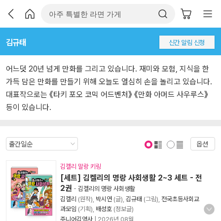
김규태
신간 알림 신청
어느덧 20년 넘게 만화를 그리고 있습니다. 재미와 모험, 지식을 한
가득 담은 만화를 만들기 위해 오늘도 열심히 손을 놀리고 있습니다.
대표작으로는 《타키 포오 코믹 어드벤처》 《만화 아머드 사우루스》
등이 있습니다.
옵션
표지 보기
표지 안보기
김켈리 말랑 키링
[세트] 김켈리의 명랑 사회생활 2~3 세트 - 전
2권
-
김켈리의 명랑 사회생활
김켈리
(원작),
박시연
(글),
김규태
(그림),
전국초등사회교
과모임
(기획),
배성호
(정보글)
주니어김영사
|
2026년 08월