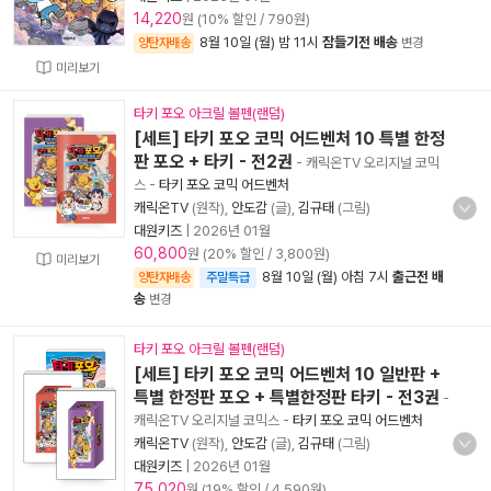
14,220
원 (10% 할인 / 790원)
8월 10일 (월) 밤 11시
잠들기전 배송
양탄자배송
변경
미리보기
타키 포오 아크릴 볼펜(랜덤)
[세트] 타키 포오 코믹 어드벤처 10 특별 한정
판 포오 + 타키 - 전2권
- 캐릭온TV 오리지널 코믹
스
-
타키 포오 코믹 어드벤처
캐릭온TV
(원작),
안도감
(글),
김규태
(그림)
대원키즈
|
2026년 01월
60,800
원 (20% 할인 / 3,800원)
미리보기
8월 10일 (월) 아침 7시
출근전 배
양탄자배송
주말특급
송
변경
타키 포오 아크릴 볼펜(랜덤)
[세트] 타키 포오 코믹 어드벤처 10 일반판 +
특별 한정판 포오 + 특별한정판 타키 - 전3권
-
캐릭온TV 오리지널 코믹스
-
타키 포오 코믹 어드벤처
캐릭온TV
(원작),
안도감
(글),
김규태
(그림)
대원키즈
|
2026년 01월
75,020
원 (19% 할인 / 4,590원)