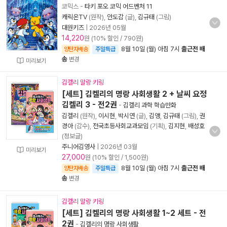
코믹스
-
타키 포오 코믹 어드벤처 11
캐릭온TV
(원작),
안도감
(글),
김규태
(그림)
대원키즈
|
2026년 05월
14,220
원 (10% 할인 / 790원)
8월 10일 (월) 아침 7시
출근전 배
양탄자배송
주말특급
송
변경
미리보기
김켈리 말랑 키링
[세트] 김켈리의 명랑 사회생활 2 + 날씨 요정
김켈리 3 - 전2권
-
김켈리 과학 학습만화
김켈리
(원작),
이시현
,
박시연
(글),
김앵
,
김규태
(그림),
권
경아
(감수),
전국초등사회교과모임
(기획),
김지현
,
배성호
(정보글)
주니어김영사
|
2026년 03월
미리보기
27,000
원 (10% 할인 / 1,500원)
8월 10일 (월) 아침 7시
출근전 배
양탄자배송
주말특급
송
변경
김켈리 말랑 키링
[세트] 김켈리의 명랑 사회생활 1~2 세트 - 전
2권
-
김켈리의 명랑 사회생활