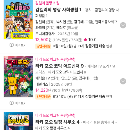
김켈리 말랑 키링
김켈리의 명랑 사회생활 1
- 정치
-
김켈리의 명랑 사
회생활 1
김켈리
(원작),
박시연
(글),
김규태
(그림),
전국초등사회교
과모임
(기획),
배성호
(정보글)
주니어김영사
|
2025년 10월
13,500
10.0
원 (10% 할인 / 750원)
미리보기
8월 10일 (월) 밤 11시
잠들기전 배송
양탄자배송
변경
타키 포오 아크릴 볼펜(랜덤)
타키 포오 코믹 어드벤처 9
- 캐릭온TV 오리지널
코믹스
-
타키 포오 코믹 어드벤처 9
캐릭온TV
(원작),
안도감
(글),
김규태
(그림)
대원키즈
|
2025년 09월
14,220
원 (10% 할인 / 790원)
8월 10일 (월) 밤 11시
잠들기전 배송
양탄자배송
변경
미리보기
타키 포오 아크릴 볼펜(랜덤)
타키 포오 탐정 사무소 4
- 미국의 별을 훔치는 자
-
타키 포오 탐정 사무소 4