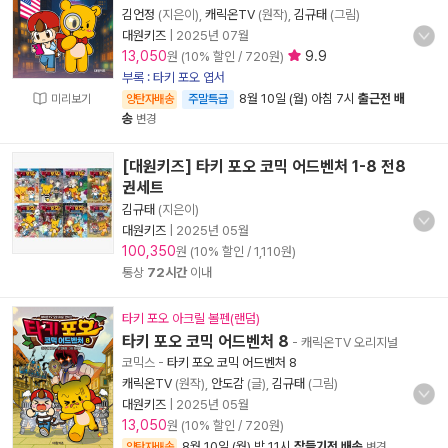
김언정
(지은이),
캐릭온TV
(원작),
김규태
(그림)
대원키즈
|
2025년 07월
13,050
9.9
원 (10% 할인 / 720원)
부록 : 타키 포오 엽서
8월 10일 (월) 아침 7시
출근전 배
미리보기
양탄자배송
주말특급
송
변경
[대원키즈] 타키 포오 코믹 어드벤처 1-8 전8
권세트
김규태
(지은이)
대원키즈
|
2025년 05월
100,350
원 (10% 할인 / 1,110원)
통상
72시간
이내
타키 포오 아크릴 볼펜(랜덤)
타키 포오 코믹 어드벤처 8
- 캐릭온TV 오리지널
코믹스
-
타키 포오 코믹 어드벤처 8
캐릭온TV
(원작),
안도감
(글),
김규태
(그림)
대원키즈
|
2025년 05월
13,050
원 (10% 할인 / 720원)
8월 10일 (월) 밤 11시
잠들기전 배송
양탄자배송
변경