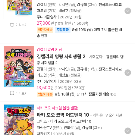
김켈리
(원작),
박시연
(글),
김규태
(그림),
전국초등사회교
과모임
(기획),
배성호
(정보글)
주니어김영사
|
2026년 03월
27,000
원 (10% 할인 / 1,500원)
미리보기
8월 10일 (월) 아침 7시
출근전 배
양탄자배송
주말특급
송
변경
김켈리 말랑 키링
김켈리의 명랑 사회생활 2
- 사회문화
-
김켈리의 명
랑 사회생활 2
김켈리
(원작),
박시연
(글),
김규태
(그림),
전국초등사회교
과모임
(기획),
배성호
(정보글)
주니어김영사
|
2026년 03월
13,500
원 (10% 할인 / 750원)
미리보기
8월 10일 (월) 밤 11시
잠들기전 배송
양탄자배송
변경
타키 포오 아크릴 볼펜(랜덤)
타키 포오 코믹 어드벤처 10
- 캐릭온TV 오리지널
코믹스
-
타키 포오 코믹 어드벤처 10
캐릭온TV
(원작),
안도감
(글),
김규태
(그림)
대원키즈
|
2026년 01월