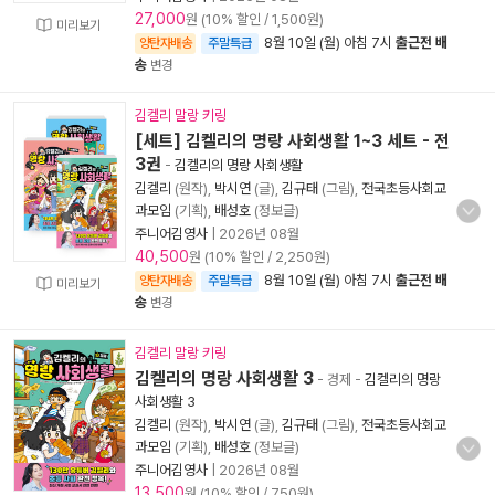
27,000
원 (10% 할인 / 1,500원)
미리보기
8월 10일 (월) 아침 7시
출근전 배
양탄자배송
주말특급
송
변경
김켈리 말랑 키링
[세트] 김켈리의 명랑 사회생활 1~3 세트 - 전
3권
-
김켈리의 명랑 사회생활
김켈리
(원작),
박시연
(글),
김규태
(그림),
전국초등사회교
과모임
(기획),
배성호
(정보글)
주니어김영사
|
2026년 08월
40,500
원 (10% 할인 / 2,250원)
8월 10일 (월) 아침 7시
출근전 배
양탄자배송
주말특급
미리보기
송
변경
김켈리 말랑 키링
김켈리의 명랑 사회생활 3
- 경제
-
김켈리의 명랑
사회생활 3
김켈리
(원작),
박시연
(글),
김규태
(그림),
전국초등사회교
과모임
(기획),
배성호
(정보글)
주니어김영사
|
2026년 08월
13,500
원 (10% 할인 / 750원)