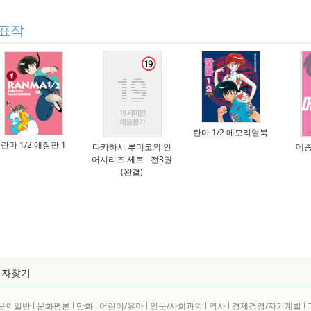
표작
란마 1/2 메모리얼북
란마 1/2 애장판 1
다카하시 루미코의 인
메종
어시리즈 세트 - 전3권
(완결)
저자찾기
문학일반
l
문화평론
l
만화
l
어린이/유아
l
인문/사회과학
l
역사
l
경제경영/자기계발
l