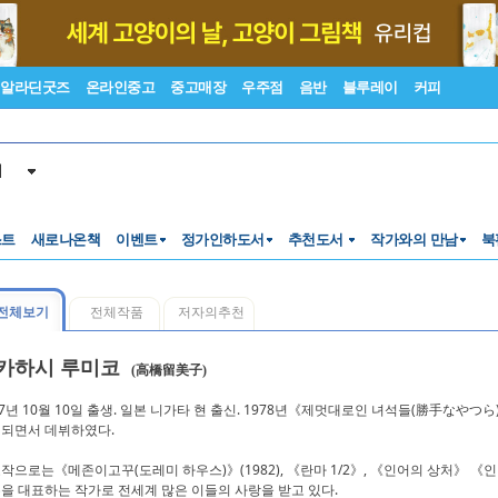
알라딘굿즈
온라인중고
중고매장
우주점
음반
블루레이
커피
서
스트
새로나온책
이벤트
정가인하도서
추천도서
작가와의 만남
북
전체보기
전체작품
저자의추천
카하시 루미코
(高橋留美子)
57년 10월 10일 출생. 일본 니가타 현 출신. 1978년《제멋대로인 녀석들(勝手なやつ
되면서 데뷔하였다.
작으로는《메존이고꾸(도레미 하우스)》(1982), 《란마 1/2》, 《인어의 상처》 
을 대표하는 작가로 전세계 많은 이들의 사랑을 받고 있다.