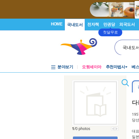
HOME
전자책
만권당
외국도서
국내도서
첫달무료
국내도
분야보기
오뒷세이아
추천마법사
베
다
19
당선
1
/0 photos
대표
일본