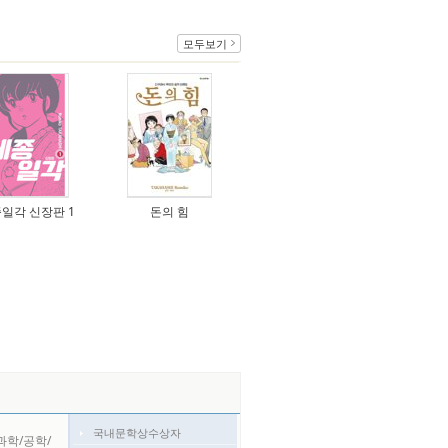
모두보기
일각 신장판 1
돈의 힘
국내문학상수상자
과학/공학/