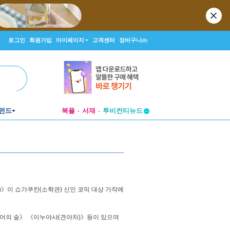
로그인
회원가입
마이페이지
고객센터
장바구니
(0)
펀드
북플
서재
투비컨티뉴드
창작플랫폼
투비컨티뉴드
ら)》이 쇼가쿠칸(소학관) 신인 코믹 대상 가작에
《인어의 숲》 《이누야샤(견야차)》등이 있으며