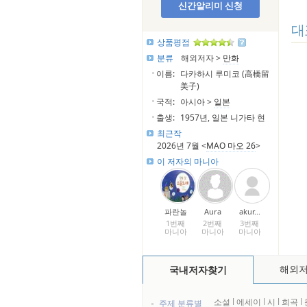
신간알리미 신청
대
상품평점
분류
해외저자 >
만화
이름:
다카하시 루미코 (高橋留
美子)
국적:
아시아 >
일본
출생:
1957년, 일본 니가타 현
최근작
2026년 7월 <
MAO 마오 26
>
이 저자의 마니아
파란놀
Aura
akur...
1번째
2번째
3번째
마니아
마니아
마니아
해외
국내저자찾기
소설
l
에세이
l
시
l
희곡
l
주제 분류별