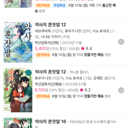
8월 10일 (월) 아침 7시
출근전 배
양탄자배송
주말특급
송
변경
약사의 혼잣말 12
네코쿠라게
(지은이),
휴우가 나츠
(원작),
시노 토우코
(그
림),
나나오 이츠키
(구성)
학산문화사(만화)
|
2023년 11월
5,400
9.4
원 (10% 할인 / 300원)
8월 10일 (월) 밤 11시
잠들기전 배송
양탄자배송
변경
약사의 혼잣말 12
- 카니발 플러스
휴우가 나츠
(지은이),
시노 토우코
(그림),
김예진
(옮긴이)
학산문화사(단행본)
|
2023년 07월
8,100
9.2
원 (10% 할인 / 450원)
8월 10일 (월) 밤 11시
잠들기전 배송
양탄자배송
변경
약사의 혼잣말 16
- 마오마오의 후궁 수수께끼 풀이수
첩