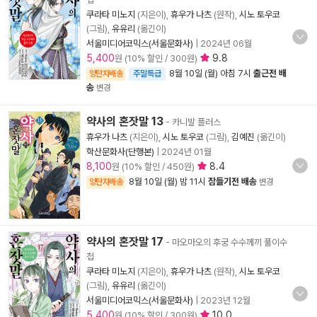
쿠라타 미노지
(지은이),
휴우가 나츠
(원작),
시노 토우코
(그림),
유유리
(옮긴이)
서울미디어코믹스(서울문화사)
|
2024년 06월
5,400
9.8
원 (10% 할인 / 300원)
8월 10일 (월) 아침 7시
출근전 배
양탄자배송
주말특급
송
변경
약사의 혼잣말 13
- 카니발 플러스
휴우가 나츠
(지은이),
시노 토우코
(그림),
김예진
(옮긴이)
학산문화사(단행본)
|
2024년 01월
8,100
8.4
원 (10% 할인 / 450원)
8월 10일 (월) 밤 11시
잠들기전 배송
양탄자배송
변경
약사의 혼잣말 17
- 마오마오의 후궁 수수께끼 풀이수
첩
쿠라타 미노지
(지은이),
휴우가 나츠
(원작),
시노 토우코
(그림),
유유리
(옮긴이)
서울미디어코믹스(서울문화사)
|
2023년 12월
5,400
10.0
원 (10% 할인 / 300원)