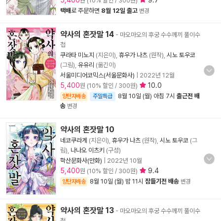
5,400
9.7
원 (10% 할인 / 300원)
택배
로 주문하면
8월 12일 출고
변경
약사의 혼잣말 14
- 마오마오의 후궁 수수께끼 풀이수
첩
쿠라타 미노지
(지은이),
휴우가 나츠
(원작),
시노 토우코
(그림),
유유리
(옮긴이)
서울미디어코믹스(서울문화사)
|
2022년 12월
5,400
10.0
원 (10% 할인 / 300원)
8월 10일 (월) 아침 7시
출근전 배
양탄자배송
주말특급
송
변경
약사의 혼잣말 10
네코쿠라게
(지은이),
휴우가 나츠
(원작),
시노 토우코
(그
림),
나나오 이츠키
(구성)
학산문화사(만화)
|
2022년 10월
5,400
9.4
원 (10% 할인 / 300원)
8월 10일 (월) 밤 11시
잠들기전 배송
양탄자배송
변경
약사의 혼잣말 13
- 마오마오의 후궁 수수께끼 풀이수
첩