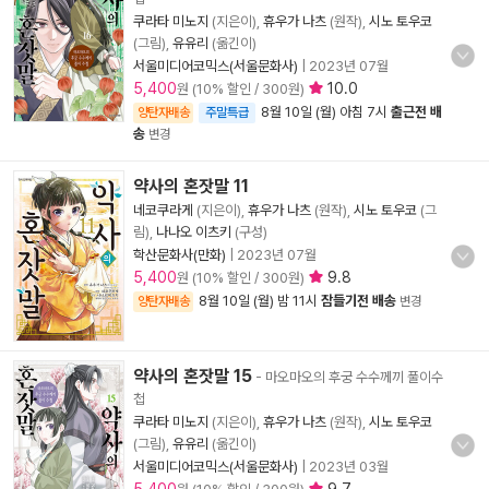
쿠라타 미노지
(지은이),
휴우가 나츠
(원작),
시노 토우코
(그림),
유유리
(옮긴이)
서울미디어코믹스(서울문화사)
|
2023년 07월
5,400
10.0
원 (10% 할인 / 300원)
8월 10일 (월) 아침 7시
출근전 배
양탄자배송
주말특급
송
변경
약사의 혼잣말 11
네코쿠라게
(지은이),
휴우가 나츠
(원작),
시노 토우코
(그
림),
나나오 이츠키
(구성)
학산문화사(만화)
|
2023년 07월
5,400
9.8
원 (10% 할인 / 300원)
8월 10일 (월) 밤 11시
잠들기전 배송
양탄자배송
변경
약사의 혼잣말 15
- 마오마오의 후궁 수수께끼 풀이수
첩
쿠라타 미노지
(지은이),
휴우가 나츠
(원작),
시노 토우코
(그림),
유유리
(옮긴이)
서울미디어코믹스(서울문화사)
|
2023년 03월