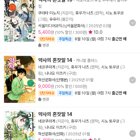
- 마오마오의 후궁 수수께끼 풀이수
첩
쿠라타 미노지
(지은이),
휴우가 나츠
(원작),
시노 토우코
(그림),
유유리
(옮긴이)
서울미디어코믹스(서울문화사)
|
2025년 03월
5,400
10.0
원 (10% 할인 / 300원)
8월 10일 (월) 아침 7시
출근전 배
양탄자배송
주말특급
송
변경
약사의 혼잣말 14
- 카니발 플러스
네코쿠라게
(지은이),
휴우가 나츠
(원작),
시노 토우코
(그
림),
나나오 이츠키
(구성)
학산문화사(단행본)
|
2025년 01월
9,000
원 (10% 할인 / 500원)
8월 10일 (월) 아침 7시
출근전 배
양탄자배송
주말특급
송
변경
약사의 혼잣말 14
네코쿠라게
(지은이),
휴우가 나츠
(원작),
시노 토우코
(그
림),
나나오 이츠키
(구성)
학산문화사(만화)
|
2025년 01월