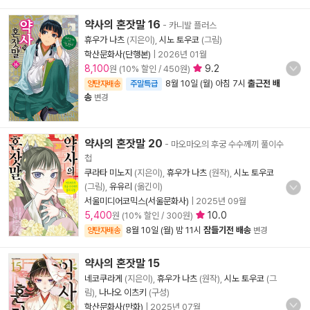
약사의 혼잣말 16
- 카니발 플러스
휴우가 나츠
(지은이),
시노 토우코
(그림)
학산문화사(단행본)
|
2026년 01월
8,100
9.2
원 (10% 할인 / 450원)
8월 10일 (월) 아침 7시
출근전 배
양탄자배송
주말특급
송
변경
약사의 혼잣말 20
- 마오마오의 후궁 수수께끼 풀이수
첩
쿠라타 미노지
(지은이),
휴우가 나츠
(원작),
시노 토우코
(그림),
유유리
(옮긴이)
서울미디어코믹스(서울문화사)
|
2025년 09월
5,400
10.0
원 (10% 할인 / 300원)
8월 10일 (월) 밤 11시
잠들기전 배송
양탄자배송
변경
약사의 혼잣말 15
네코쿠라게
(지은이),
휴우가 나츠
(원작),
시노 토우코
(그
림),
나나오 이츠키
(구성)
학산문화사(만화)
|
2025년 07월