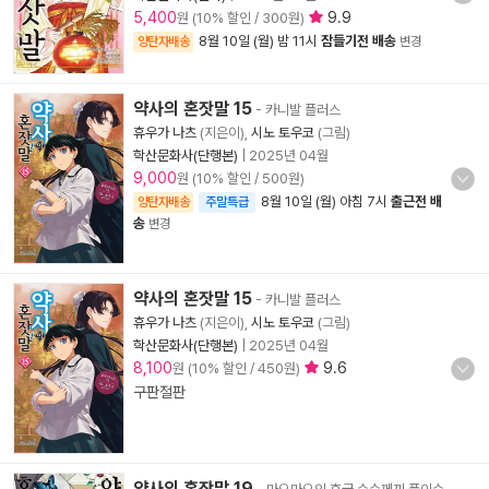
5,400
9.9
원 (10% 할인 / 300원)
8월 10일 (월) 밤 11시
잠들기전 배송
양탄자배송
변경
약사의 혼잣말 15
- 카니발 플러스
휴우가 나츠
(지은이),
시노 토우코
(그림)
학산문화사(단행본)
|
2025년 04월
9,000
원 (10% 할인 / 500원)
8월 10일 (월) 아침 7시
출근전 배
양탄자배송
주말특급
송
변경
약사의 혼잣말 15
- 카니발 플러스
휴우가 나츠
(지은이),
시노 토우코
(그림)
학산문화사(단행본)
|
2025년 04월
8,100
9.6
원 (10% 할인 / 450원)
구판절판
약사의 혼잣말 19