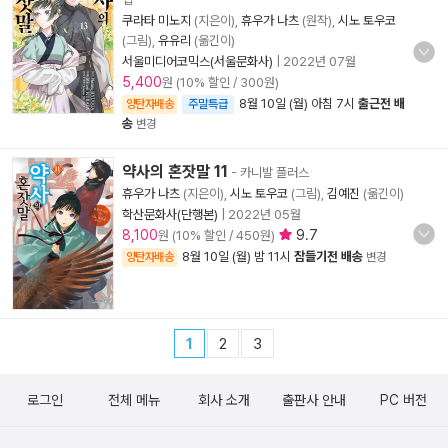
쿠라타 미노지
(지은이),
휴우가 나츠
(원작),
시노 토우코
(그림),
유유리
(옮긴이)
서울미디어코믹스(서울문화사)
|
2022년 07월
5,400
원 (10% 할인 / 300원)
8월 10일 (월) 아침 7시
출근전 배
양탄자배송
주말특급
송
변경
약사의 혼잣말 11
- 카니발 플러스
휴우가 나츠
(지은이),
시노 토우코
(그림),
김예진
(옮긴이)
학산문화사(단행본)
|
2022년 05월
8,100
9.7
원 (10% 할인 / 450원)
8월 10일 (월) 밤 11시
잠들기전 배송
양탄자배송
변경
1
2
3
로그인
전체 메뉴
회사 소개
출판사 안내
PC 버전