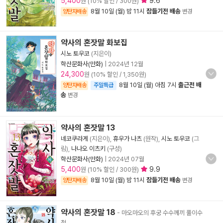
5,400
9.6
원 (10% 할인 / 300원)
8월 10일 (월) 밤 11시
잠들기전 배송
양탄자배송
변경
약사의 혼잣말 화보집
시노 토우코
(지은이)
학산문화사(만화)
|
2024년 12월
24,300
원 (10% 할인 / 1,350원)
8월 10일 (월) 아침 7시
출근전 배
양탄자배송
주말특급
송
변경
약사의 혼잣말 13
네코쿠라게
(지은이),
휴우가 나츠
(원작),
시노 토우코
(그
림),
나나오 이츠키
(구성)
학산문화사(만화)
|
2024년 07월
5,400
9.9
원 (10% 할인 / 300원)
8월 10일 (월) 밤 11시
잠들기전 배송
양탄자배송
변경
약사의 혼잣말 18
- 마오마오의 후궁 수수께끼 풀이수
첩