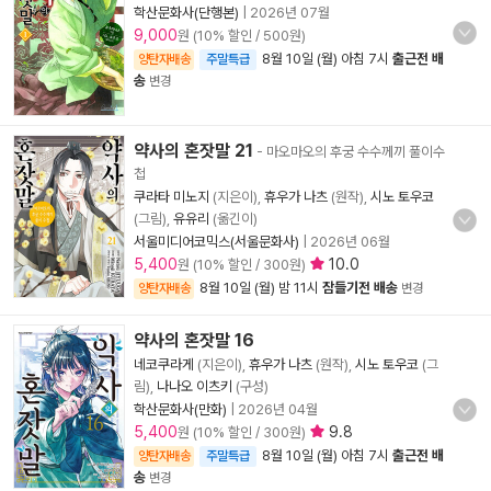
학산문화사(단행본)
|
2026년 07월
9,000
원 (10% 할인 / 500원)
8월 10일 (월) 아침 7시
출근전 배
양탄자배송
주말특급
송
변경
약사의 혼잣말 21
- 마오마오의 후궁 수수께끼 풀이수
첩
쿠라타 미노지
(지은이),
휴우가 나츠
(원작),
시노 토우코
(그림),
유유리
(옮긴이)
서울미디어코믹스(서울문화사)
|
2026년 06월
5,400
10.0
원 (10% 할인 / 300원)
8월 10일 (월) 밤 11시
잠들기전 배송
양탄자배송
변경
약사의 혼잣말 16
네코쿠라게
(지은이),
휴우가 나츠
(원작),
시노 토우코
(그
림),
나나오 이츠키
(구성)
학산문화사(만화)
|
2026년 04월
5,400
9.8
원 (10% 할인 / 300원)
8월 10일 (월) 아침 7시
출근전 배
양탄자배송
주말특급
송
변경