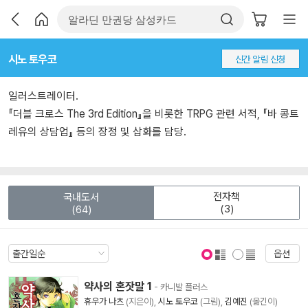
시노 토우코
신간 알림 신청
일러스트레이터.
『더블 크로스 The 3rd Edition』을 비롯한 TRPG 관련 서적, 『바 콩트
레유의 상담업』 등의 장정 및 삽화를 담당.
전자책
국내도서
(3)
(64)
옵션
표지 보기
표지 안보기
약사의 혼잣말 1
- 카니발 플러스
휴우가 나츠
(지은이),
시노 토우코
(그림),
김예진
(옮긴이)