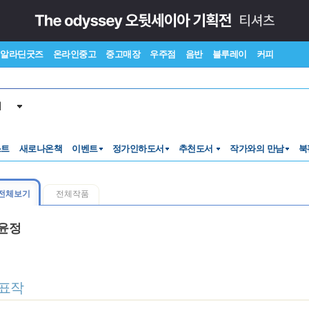
알라딘굿즈
온라인중고
중고매장
우주점
음반
블루레이
커피
서
스트
새로나온책
이벤트
정가인하도서
추천도서
작가와의 만남
북
전체보기
전체작품
윤정
표작