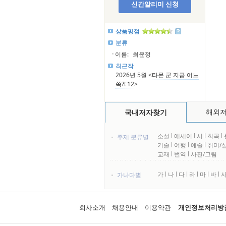
신간알리미 신청
상품평점
분류
이름:
최윤정
최근작
2026년 5월 <
타몬 군 지금 어느
쪽?! 12
>
해외
국내저자찾기
소설
l
에세이
l
시
l
희곡
l
주제 분류별
기술
l
여행
l
예술
l
취미/
교재
l
번역
l
사진/그림
가
l
나
l
다
l
라
l
마
l
바
l
가나다별
회사소개
채용안내
이용약관
개인정보처리방