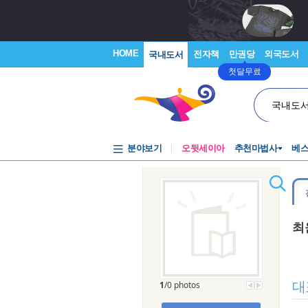
HOME
전자책
만권당
외국도서
국내도서
첫달무료
국내도
분야보기
오뒷세이아
추천마법사
베
최
대
1
/0 photos