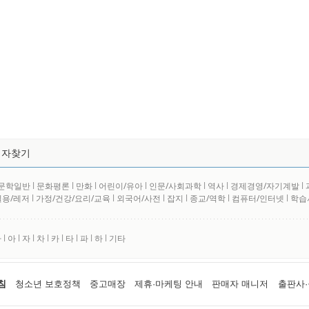
저자찾기
문학일반
l
문화평론
l
만화
l
어린이/유아
l
인문/사회과학
l
역사
l
경제경영/자기계발
l
실용/레저
l
가정/건강/요리/교육
l
외국어/사전
l
잡지
l
종교/역학
l
컴퓨터/인터넷
l
학습
사
l
아
l
자
l
차
l
카
l
타
l
파
l
하
l
기타
침
청소년 보호정책
중고매장
제휴·마케팅 안내
판매자 매니저
출판사·