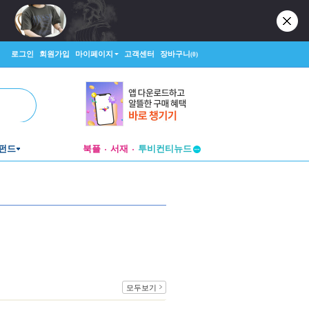
로그인
회원가입
마이페이지
고객센터
장바구니
(0)
펀드
북플
서재
투비컨티뉴드
창작플랫폼
투비컨티뉴드
모두보기