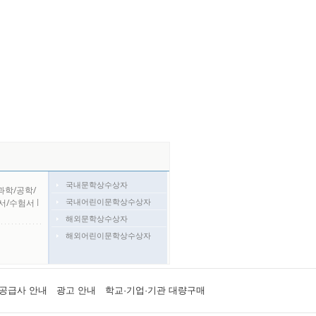
국내문학상수상자
과학/공학/
국내어린이문학상수상자
서/수험서
l
해외문학상수상자
해외어린이문학상수상자
공급사 안내
광고 안내
학교·기업·기관 대량구매