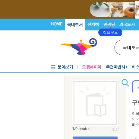
HOME
전자책
만권당
외국도서
국내도서
첫달무료
국내도
분야보기
오뒷세이아
추천마법사
베
구
이화
의 
라스
1
/0 photos