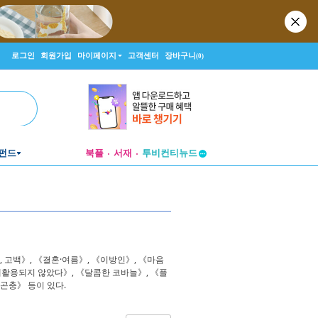
로그인
회원가입
마이페이지
고객센터
장바구니
(0)
펀드
북플
서재
투비컨티뉴드
창작플랫폼
투비컨티뉴드
고백》, 《결혼·여름》, 《이방인》, 《마음
 재활용되지 않았다》, 《달콤한 코바늘》, 《플
 곤충》 등이 있다.