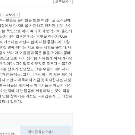
모두보기
더보기
월
구나 한번은 들어봤을 법한 책명이고 오래전에
책장에서 한 자리를 차지하고 있지만 선뜻 손이
세’라는 책명으로 이미 여러 차례 번역되어 출간되
뉴가 내린 결론은 ‘나는 무엇을 아는가(Que
메시지이기보다는 자신과 삶에 대한 통찰이라고 할
지만 첫 번째 의미는 시도 또는 시험을 뜻한다. 내
 이보다 더 어울릴 제목은 없을 것이다. 몽테
같았고 또한 자기 생각을 자유롭게 써 내려가면
던 것이다. 그야말로 아무것도 모른다는 불가지
이라는 장르가 탄생했고 그는 수필의 아버지가
학자인 몽테뉴. 그의 〈수상록〉이 처음 세상에
떠올려 보면 까마득해서 지금껏 회자한다는 사실
택한 독자들은 케케묵은 이야기들은 아닐지 걱정
을 아는지에 대한 물음에 세월이라는 것이 적용
 답을 찾아가는 과정도 다르겠는가. 그 과정은
 테니 말이다.
국내문학상수상자
과학/공학/