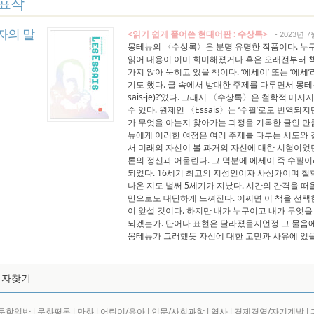
표작
자의 말
<읽기 쉽게 풀어쓴 현대어판 : 수상록>
- 2023년 7
몽테뉴의 〈수상록〉은 분명 유명한 작품이다. 누
읽어 내용이 이미 희미해졌거나 혹은 오래전부터 
가지 않아 묵히고 있을 책이다. ‘에세이’ 또는 ‘에
기도 했다. 글 속에서 방대한 주제를 다루면서 몽테
sais-je)?’였다. 그래서 〈수상록〉은 철학적 
수 있다. 원제인 〈Essais〉는 ‘수필’로도 번역되
가 무엇을 아는지 찾아가는 과정을 기록한 글인 만큼
뉴에게 이러한 여정은 여러 주제를 다루는 시도와 
서 미래의 자신이 볼 과거의 자신에 대한 시험이었
론의 정신과 어울린다. 그 덕분에 에세이 즉 수필
되었다. 16세기 최고의 지성인이자 사상가이며 철
나온 지도 벌써 5세기가 지났다. 시간의 간격을 
만으로도 대단하게 느껴진다. 어쩌면 이 책을 선
이 앞설 것이다. 하지만 내가 누구이고 내가 무엇
되겠는가. 단어나 표현은 달라졌을지언정 그 물음에
몽테뉴가 그러했듯 자신에 대한 고민과 사유에 있을
저자찾기
문학일반
l
문화평론
l
만화
l
어린이/유아
l
인문/사회과학
l
역사
l
경제경영/자기계발
l