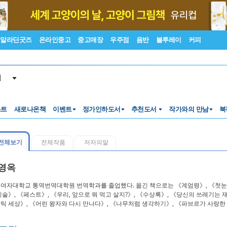
알라딘굿즈
온라인중고
중고매장
우주점
음반
블루레이
커피
서
스트
새로나온책
이벤트
정가인하도서
추천도서
작가와의 만남
북
전체보기
전체작품
저자의말
영옥
여자대학교 통역번역대학원 번역학과를 졸업했다. 옮긴 책으로는 《계엄령》, 《첫눈, 
기술》, 《페스트》, 《우리, 앞으로 뭐 먹고 살지?》, 《수상록》, 《당신의 쓰레기는
틱 세상》, 《어린 왕자와 다시 만나다》, 《나무처럼 생각하기》, 《파브르가 사랑한