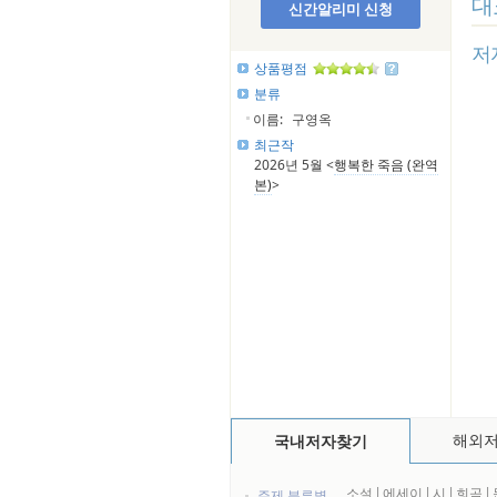
대
신간알리미 신청
저
상품평점
분류
이름:
구영옥
최근작
2026년 5월 <
행복한 죽음 (완역
본)
>
해외
국내저자찾기
소설
l
에세이
l
시
l
희곡
l
주제 분류별